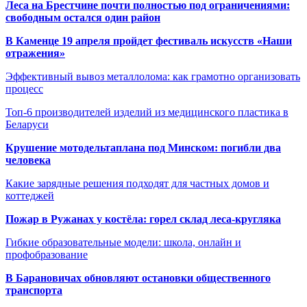
Леса на Брестчине почти полностью под ограничениями:
свободным остался один район
В Каменце 19 апреля пройдет фестиваль искусств «Наши
отражения»
Эффективный вывоз металлолома: как грамотно организовать
процесс
Топ-6 производителей изделий из медицинского пластика в
Беларуси
Крушение мотодельтаплана под Минском: погибли два
человека
Какие зарядные решения подходят для частных домов и
коттеджей
Пожар в Ружанах у костёла: горел склад леса-кругляка
Гибкие образовательные модели: школа, онлайн и
профобразование
В Барановичах обновляют остановки общественного
транспорта