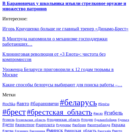
В Барановичах у школьника изъяли стрелковое оружие и
множество патронов
Интересное:
Игорь Криушенко больше не главный тренер «Динамо-Брест»
В Минтруда напомнили о механизме господдержки
работающих…
Клининговая революция от «3 Енота»: чистота без
компромиссов
Уроженца Беларуси приговорили к 12 годам тюрьмы в
Москве
Какие способы белорусы выбирают для поиска работы –…
Метки
#беларусь
#авто
#барановичи
#tochka
#берёза
#брест
#брестская_область
#гибель
#вело
#гродненская_область
#гомель
#гомельская_область
#гродно
#дальнобойщик
#деньга
#дети
#зарплата
#животное
#кража
#кобрин
#контрабанда
#здоровье
#минск
#минская_область
#литва
#мото
#лунинец
#медицина
#могилёв