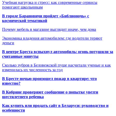
Учебная нагрузка и стресс: как современные сервисы
помогают школьникам
В городе Барановичи пройдет «Библионочь» с
космической тематикой
Почему мебель в магазине выглядит иначе, чем дома
Экономика владения автомобилем: где водители теряют
деньги
В центре Бреста вспыхнул автомобиль: огонь потушили за
считанные минуты
Сколько зубров в Беловежской пуще насчитали ученые и как
изменилась их численность за год
В Бресте ночью произошел пожар в квартире: что
известно?
В Кобрине проверяют сообщение о попытке увезти
шестилетнего ребенка
Как купить или продать сайт в Беларуси: руководство и
особенности