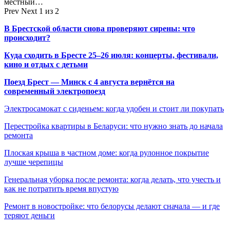
местный…
Prev
Next
1 из 2
В Брестской области снова проверяют сирены: что
происходит?
Куда сходить в Бресте 25–26 июля: концерты, фестивали,
кино и отдых с детьми
Поезд Брест — Минск с 4 августа вернётся на
современный электропоезд
Электросамокат с сиденьем: когда удобен и стоит ли покупать
Перестройка квартиры в Беларуси: что нужно знать до начала
ремонта
Плоская крыша в частном доме: когда рулонное покрытие
лучше черепицы
Генеральная уборка после ремонта: когда делать, что учесть и
как не потратить время впустую
Ремонт в новостройке: что белорусы делают сначала — и где
теряют деньги