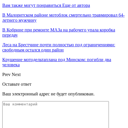
Вам также могут понравиться
Еще от автора
В Малоритском районе мотоблок смертельно травмировал 64-
летнего мужчину
В Кобрине при ремонте МАЗа на рабочего упала коробка
передач
Леса на Брестчине почти полностью под ограничениями:
свободным остался один район
Крушение мотодельтаплана под Минском: погибли два
человека
Prev
Next
Оставьте ответ
Ваш электронный адрес не будет опубликован.