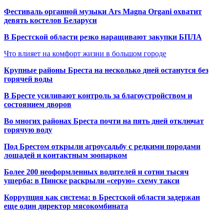
Фестиваль органной музыки Ars Magna Organi охватит
девять костелов Беларуси
В Брестской области резко наращивают закупки БПЛА
Что влияет на комфорт жизни в большом городе
Крупные районы Бреста на несколько дней останутся без
горячей воды
В Бресте усиливают контроль за благоустройством и
состоянием дворов
Во многих районах Бреста почти на пять дней отключат
горячую воду
Под Брестом открыли агроусадьбу с редкими породами
лошадей и контактным зоопарком
Более 200 неоформленных водителей и сотни тысяч
ущерба: в Пинске раскрыли «серую» схему такси
Коррупция как система: в Брестской области задержан
еще один директор мясокомбината