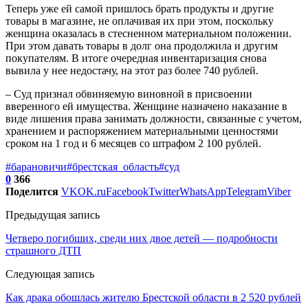
Теперь уже ей самой пришлось брать продукты и другие
товары в магазине, не оплачивая их при этом, поскольку
женщина оказалась в стесненном материальном положении.
При этом давать товары в долг она продолжила и другим
покупателям. В итоге очередная инвентаризация снова
вывила у нее недостачу, на этот раз более 740 рублей.
– Суд признал обвиняемую виновной в присвоении
вверенного ей имущества. Женщине назначено наказание в
виде лишения права занимать должности, связанные с учетом,
хранением и распоряжением материальными ценностями
сроком на 1 год и 6 месяцев со штрафом 2 100 рублей.
#барановичи
#брестская_область
#суд
0
366
Поделится
VK
OK.ru
Facebook
Twitter
WhatsApp
Telegram
Viber
Предыдущая запись
Четверо погибших, среди них двое детей — подробности
страшного ДТП
Следующая запись
Как драка обошлась жителю Брестской области в 2 520 рублей