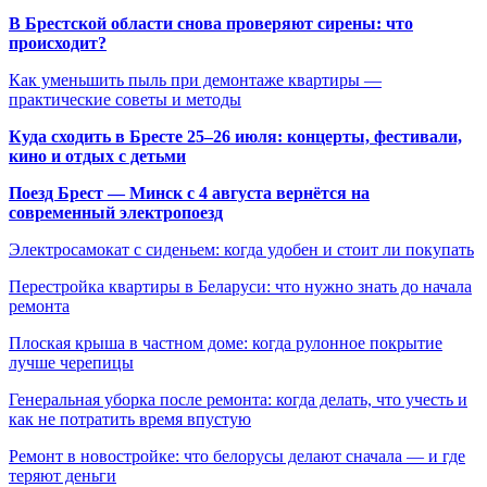
В Брестской области снова проверяют сирены: что
происходит?
Как уменьшить пыль при демонтаже квартиры —
практические советы и методы
Куда сходить в Бресте 25–26 июля: концерты, фестивали,
кино и отдых с детьми
Поезд Брест — Минск с 4 августа вернётся на
современный электропоезд
Электросамокат с сиденьем: когда удобен и стоит ли покупать
Перестройка квартиры в Беларуси: что нужно знать до начала
ремонта
Плоская крыша в частном доме: когда рулонное покрытие
лучше черепицы
Генеральная уборка после ремонта: когда делать, что учесть и
как не потратить время впустую
Ремонт в новостройке: что белорусы делают сначала — и где
теряют деньги