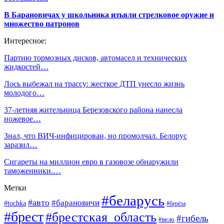
В Барановичах у школьника изъяли стрелковое оружие и
множество патронов
Интересное:
Партию тормозных дисков, автомасел и технических
жидкостей…
Лось выбежал на трассу: жесткое ДТП унесло жизнь
молодого…
37-летняя жительница Березовского района нанесла
ножевое…
Знал, что ВИЧ-инфицирован, но промолчал. Белорус
заразил…
Сигареты на миллион евро в газовозе обнаружили
таможенники.…
Метки
#беларусь
#авто
#барановичи
#tochka
#берёза
#брест
#брестская_область
#гибель
#вело