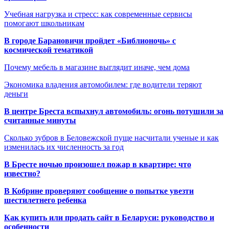
Учебная нагрузка и стресс: как современные сервисы
помогают школьникам
В городе Барановичи пройдет «Библионочь» с
космической тематикой
Почему мебель в магазине выглядит иначе, чем дома
Экономика владения автомобилем: где водители теряют
деньги
В центре Бреста вспыхнул автомобиль: огонь потушили за
считанные минуты
Сколько зубров в Беловежской пуще насчитали ученые и как
изменилась их численность за год
В Бресте ночью произошел пожар в квартире: что
известно?
В Кобрине проверяют сообщение о попытке увезти
шестилетнего ребенка
Как купить или продать сайт в Беларуси: руководство и
особенности