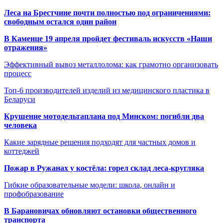
Леса на Брестчине почти полностью под ограничениями:
свободным остался один район
В Каменце 19 апреля пройдет фестиваль искусств «Наши
отражения»
Эффективный вывоз металлолома: как грамотно организовать
процесс
Топ-6 производителей изделий из медицинского пластика в
Беларуси
Крушение мотодельтаплана под Минском: погибли два
человека
Какие зарядные решения подходят для частных домов и
коттеджей
Пожар в Ружанах у костёла: горел склад леса-кругляка
Гибкие образовательные модели: школа, онлайн и
профобразование
В Барановичах обновляют остановки общественного
транспорта