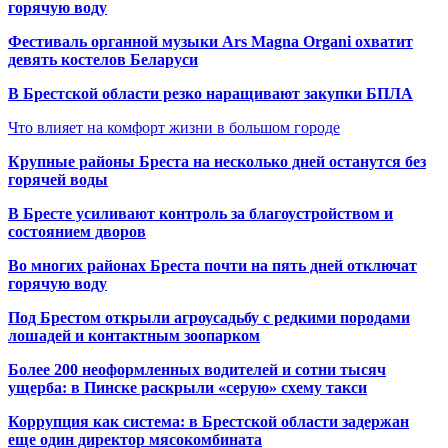
горячую воду
Фестиваль органной музыки Ars Magna Organi охватит
девять костелов Беларуси
В Брестской области резко наращивают закупки БПЛА
Что влияет на комфорт жизни в большом городе
Крупные районы Бреста на несколько дней останутся без
горячей воды
В Бресте усиливают контроль за благоустройством и
состоянием дворов
Во многих районах Бреста почти на пять дней отключат
горячую воду
Под Брестом открыли агроусадьбу с редкими породами
лошадей и контактным зоопарком
Более 200 неоформленных водителей и сотни тысяч
ущерба: в Пинске раскрыли «серую» схему такси
Коррупция как система: в Брестской области задержан
еще один директор мясокомбината