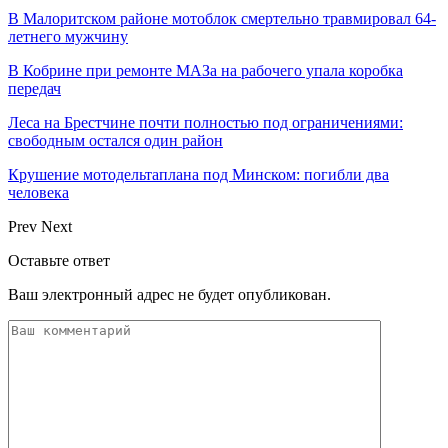
В Малоритском районе мотоблок смертельно травмировал 64-
летнего мужчину
В Кобрине при ремонте МАЗа на рабочего упала коробка
передач
Леса на Брестчине почти полностью под ограничениями:
свободным остался один район
Крушение мотодельтаплана под Минском: погибли два
человека
Prev
Next
Оставьте ответ
Ваш электронный адрес не будет опубликован.