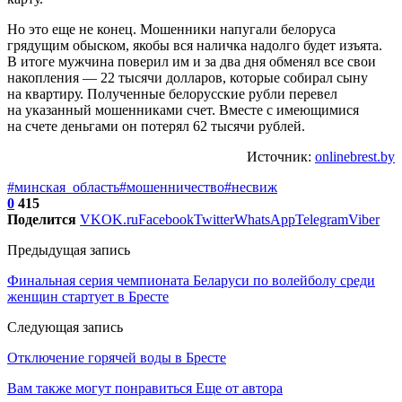
Но это еще не конец. Мошенники напугали белоруса
грядущим обыском, якобы вся наличка надолго будет изъята.
В итоге мужчина поверил им и за два дня обменял все свои
накопления — 22 тысячи долларов, которые собирал сыну
на квартиру. Полученные белорусские рубли перевел
на указанный мошенниками счет. Вместе с имеющимися
на счете деньгами он потерял 62 тысячи рублей.
Источник:
onlinebrest.by
#минская_область
#мошенничество
#несвиж
0
415
Поделится
VK
OK.ru
Facebook
Twitter
WhatsApp
Telegram
Viber
Предыдущая запись
Финальная серия чемпионата Беларуси по волейболу среди
женщин стартует в Бресте
Следующая запись
Отключение горячей воды в Бресте
Вам также могут понравиться
Еще от автора