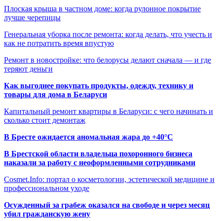
Плоская крыша в частном доме: когда рулонное покрытие
лучше черепицы
Генеральная уборка после ремонта: когда делать, что учесть и
как не потратить время впустую
Ремонт в новостройке: что белорусы делают сначала — и где
теряют деньги
Как выгоднее покупать продукты, одежду, технику и
товары для дома в Беларуси
Капитальный ремонт квартиры в Беларуси: с чего начинать и
сколько стоит демонтаж
В Бресте ожидается аномальная жара до +40°C
В Брестской области владельца похоронного бизнеса
наказали за работу с неоформленными сотрудниками
Cosmet.Info: портал о косметологии, эстетической медицине и
профессиональном уходе
Осужденный за грабеж оказался на свободе и через месяц
убил гражданскую жену