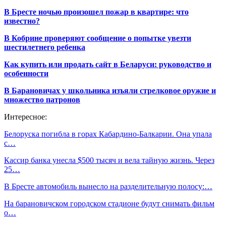
В Бресте ночью произошел пожар в квартире: что
известно?
В Кобрине проверяют сообщение о попытке увезти
шестилетнего ребенка
Как купить или продать сайт в Беларуси: руководство и
особенности
В Барановичах у школьника изъяли стрелковое оружие и
множество патронов
Интересное:
Белоруска погибла в горах Кабардино-Балкарии. Она упала
с…
Кассир банка унесла $500 тысяч и вела тайную жизнь. Через
25…
В Бресте автомобиль вынесло на разделительную полосу:…
На барановичском городском стадионе будут снимать фильм
о…