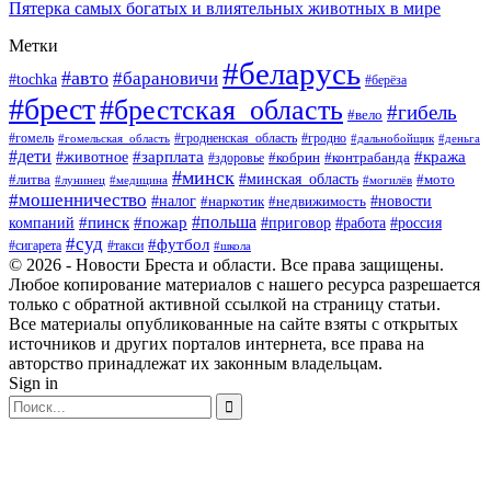
Пятерка самых богатых и влиятельных животных в мире
Метки
#беларусь
#авто
#барановичи
#tochka
#берёза
#брест
#брестская_область
#гибель
#вело
#гродненская_область
#гомель
#гомельская_область
#гродно
#дальнобойщик
#деньга
#дети
#зарплата
#животное
#кража
#кобрин
#контрабанда
#здоровье
#минск
#минская_область
#литва
#мото
#лунинец
#медицина
#могилёв
#мошенничество
#новости
#налог
#недвижимость
#наркотик
#польша
#пинск
#пожар
компаний
#приговор
#работа
#россия
#суд
#футбол
#такси
#сигарета
#школа
© 2026 - Новости Бреста и области. Все права защищены.
Любое копирование материалов с нашего ресурса разрешается
только с обратной активной ссылкой на страницу статьи.
Все материалы опубликованные на сайте взяты с открытых
источников и других порталов интернета, все права на
авторство принадлежат их законным владельцам.
Sign in