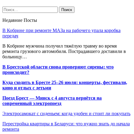
Недавние Посты
В Кобрине при ремонте МАЗа на рабочего упала коробка
передач
В Кобрине мужчина получил тяжёлую травму во время
ремонта грузового автомобиля. Пострадавшего доставили в
больницу…
В Брестской области снова проверяют сирены: что
происходит?
Куда сходить в Бресте 25–26 июля: концерты, фестивали,
кино и отдых с детьми
Поезд Брест — Минск с 4 августа вернётся на
современный электропоезд
Электросамокат с сиденьем: когда удобен и стоит ли покупать
Перестройка квартиры в Беларуси: что нужно знать до начала
ремонта