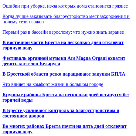
Ошибки при уборке, из-за которых дома становится грязнее
Когда лучше заказывать благоустройство мест захоронения и
почему сезон важен
Первый раз в бассейн взрослому: что нужно знать заранее
В восточной части Бреста на несколько дней отключат
горячую воду
Фестиваль органной музыки Ars Magna Organi охватит
девять костелов Беларуси
В Брестской области резко наращивают закупки БПЛА
Что влияет на комфорт жизни в большом городе
Крупные районы Бреста на несколько дней останутся без
горячей воды
В Бресте усиливают контроль за благоустройством и
состоянием дворов
Во многих районах Бреста почти на пять дней отключат
горячую воду