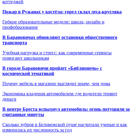
коттеджей
Пожар в Ружанах у костёла: горел склад леса-кругляка
Гибкие образовательные модели: школа, онлайн и
профобразование
В Барановичах обновляют остановки общественного
транспорта
Учебная нагрузка и стресс: как современные сервисы
помогают школьникам
В городе Барановичи пройдет «Библионочь» с
космической тематикой
Почему мебель в магазине выглядит иначе, чем дома
Экономика владения автомобилем: где водители теряют
деньги
В центре Бреста вспыхнул автомобиль: огонь потушили за
считанные минуты
Сколько зубров в Беловежской пуще насчитали ученые и как
изменилась их численность за год