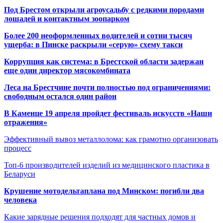
Под Брестом открыли агроусадьбу с редкими породами
лошадей и контактным зоопарком
Более 200 неоформленных водителей и сотни тысяч
ущерба: в Пинске раскрыли «серую» схему такси
Коррупция как система: в Брестской области задержан
еще один директор мясокомбината
Леса на Брестчине почти полностью под ограничениями:
свободным остался один район
В Каменце 19 апреля пройдет фестиваль искусств «Наши
отражения»
Эффективный вывоз металлолома: как грамотно организовать
процесс
Топ-6 производителей изделий из медицинского пластика в
Беларуси
Крушение мотодельтаплана под Минском: погибли два
человека
Какие зарядные решения подходят для частных домов и