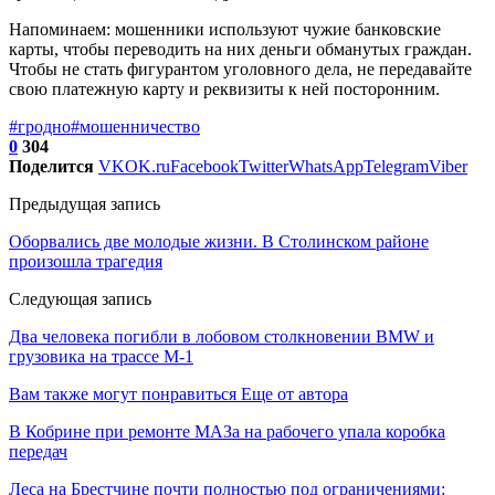
Напоминаем: мошенники используют чужие банковские
карты, чтобы переводить на них деньги обманутых граждан.
Чтобы не стать фигурантом уголовного дела, не передавайте
свою платежную карту и реквизиты к ней посторонним.
#гродно
#мошенничество
0
304
Поделится
VK
OK.ru
Facebook
Twitter
WhatsApp
Telegram
Viber
Предыдущая запись
Оборвались две молодые жизни. В Столинском районе
произошла трагедия
Следующая запись
Два человека погибли в лобовом столкновении BMW и
грузовика на трассе М-1
Вам также могут понравиться
Еще от автора
В Кобрине при ремонте МАЗа на рабочего упала коробка
передач
Леса на Брестчине почти полностью под ограничениями: