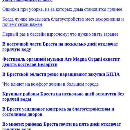
Ошибки при уборке, из-за которых дома становится грязнее
Когда лучше заказывать благоустройство мест захоронения и
почему сезон важен
Первый раз в бассейн взрослому: что нужно знать заранее
В восточной части Бреста на несколько дней отключат
горячую воду
Фестиваль органной музыки Ars Magna Organi охватит
девять костелов Беларуси
В Брестской области резко наращивают закупки БПЛА
Что влияет на комфорт жизни в большом городе
Крупные районы Бреста на несколько дней останутся без
горячей воды
В Бресте усиливают контроль за благоустройством и
состоянием дворов
Во многих районах Бреста почти на пять дней отключат
горячую воду