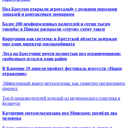
Под Брестом открыли агроусадьбу с редкими породами
лошадей и контактным зоопарком
Более 200 неоформленных водителей и сотни тысяч
ущерба: в Пинске раскрыли «серую» схему такси
Коррупция как система: в Брестской области задержан
еще один директор мясокомбината
Леса на Брестчине почти полностью под ограничениями:
свободным остался один район
В Каменце 19 апреля пройдет фестиваль искусств «Наши
отражения»
Эффективный вывоз металлолома: как грамотно организовать
процесс
Топ-6 производителей изделий из медицинского пластика в
Беларуси
Крушение мотодельтаплана под Минском: погибли два
человека
Какие зарядные решения подходят для частных домов и