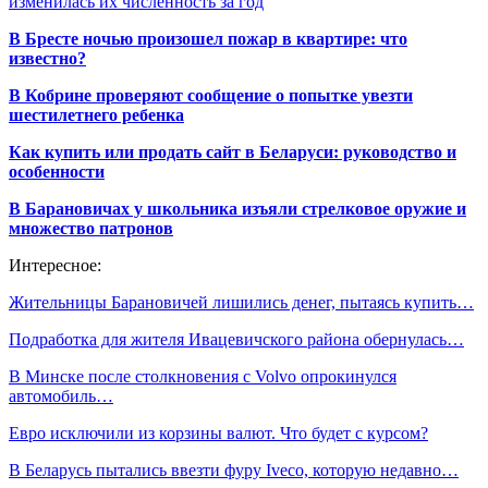
изменилась их численность за год
В Бресте ночью произошел пожар в квартире: что
известно?
В Кобрине проверяют сообщение о попытке увезти
шестилетнего ребенка
Как купить или продать сайт в Беларуси: руководство и
особенности
В Барановичах у школьника изъяли стрелковое оружие и
множество патронов
Интересное:
Жительницы Барановичей лишились денег, пытаясь купить…
Подработка для жителя Ивацевичского района обернулась…
В Минске после столкновения с Volvo опрокинулся
автомобиль…
Евро исключили из корзины валют. Что будет с курсом?
В Беларусь пытались ввезти фуру Iveco, которую недавно…