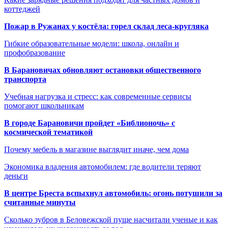
коттеджей
Пожар в Ружанах у костёла: горел склад леса-кругляка
Гибкие образовательные модели: школа, онлайн и
профобразование
В Барановичах обновляют остановки общественного
транспорта
Учебная нагрузка и стресс: как современные сервисы
помогают школьникам
В городе Барановичи пройдет «Библионочь» с
космической тематикой
Почему мебель в магазине выглядит иначе, чем дома
Экономика владения автомобилем: где водители теряют
деньги
В центре Бреста вспыхнул автомобиль: огонь потушили за
считанные минуты
Сколько зубров в Беловежской пуще насчитали ученые и как