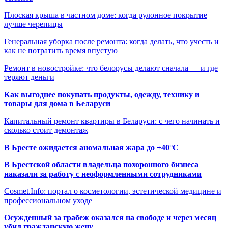
Плоская крыша в частном доме: когда рулонное покрытие
лучше черепицы
Генеральная уборка после ремонта: когда делать, что учесть и
как не потратить время впустую
Ремонт в новостройке: что белорусы делают сначала — и где
теряют деньги
Как выгоднее покупать продукты, одежду, технику и
товары для дома в Беларуси
Капитальный ремонт квартиры в Беларуси: с чего начинать и
сколько стоит демонтаж
В Бресте ожидается аномальная жара до +40°C
В Брестской области владельца похоронного бизнеса
наказали за работу с неоформленными сотрудниками
Cosmet.Info: портал о косметологии, эстетической медицине и
профессиональном уходе
Осужденный за грабеж оказался на свободе и через месяц
убил гражданскую жену