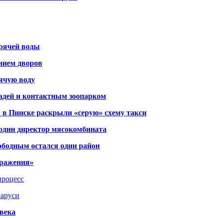
орячей воды
янием дворов
рячую воду
адей и контактным зоопарком
 в Пинске раскрыли «серую» схему такси
 один директор мясокомбината
ободным остался один район
тражения»
процесс
ларуси
века