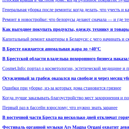
Генеральная уборка после ремонта: когда делать, что учесть и 
Ремонт в новостройке: что белорусы делают сначала — и где т
Как выгоднее покупать продукты, одежду, технику и товары
Капитальный ремонт квартиры в Беларуси: с чего начинать и с
В Бресте ожидается аномальная жара до +40°C
В Брестской области владельца похоронного бизнеса наказ
Cosmet.Info: портал о косметологии, эстетической медицине и
Осужденный за грабеж оказался на свободе и через месяц у
Ошибки при уборке, из-за которых дома становится грязнее
Когда лучше заказывать благоустройство мест захоронения и п
Первый раз в бассейн взрослому: что нужно знать заранее
В восточной части Бреста на несколько дней отключат горя
Фестиваль органной музыки Ars Magna Organi охватит девя