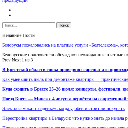
предыдущий
Недавние Посты
Белорусы пожаловались на платные услуги «Белтелекома», ко
Белорусские пользователи обсуждают неожиданные платные п
Prev
Next
1 из 3
В Брестской области снова проверяют сирены: что происхо
Как уменьшить пыль при демонтаже квартиры — практические
Куда сходить в Бресте 25–26 июля: концерты, фестивали, ки
Поезд Брест — Минск с 4 августа вернётся на современный 
Электросамокат с сиденьем: когда удобен и стоит ли покупать
Перестройка квартиры в Беларуси: что нужно знать до начала 
Плоская крыша в частном доме: когда рулонное покрытие луч