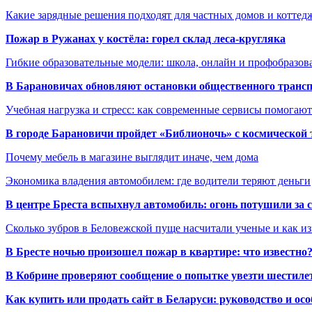
Какие зарядные решения подходят для частных домов и коттед
Пожар в Ружанах у костёла: горел склад леса-кругляка
Гибкие образовательные модели: школа, онлайн и профобразов
В Барановичах обновляют остановки общественного транс
Учебная нагрузка и стресс: как современные сервисы помогаю
В городе Барановичи пройдет «Библионочь» с космической
Почему мебель в магазине выглядит иначе, чем дома
Экономика владения автомобилем: где водители теряют деньги
В центре Бреста вспыхнул автомобиль: огонь потушили за
Сколько зубров в Беловежской пуще насчитали ученые и как из
В Бресте ночью произошел пожар в квартире: что известно
В Кобрине проверяют сообщение о попытке увезти шестилет
Как купить или продать сайт в Беларуси: руководство и ос