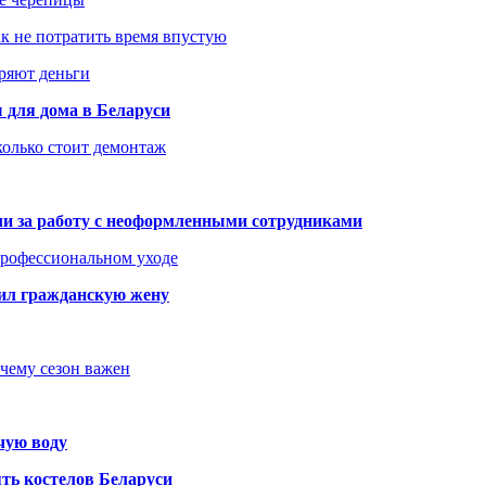
как не потратить время впустую
еряют деньги
 для дома в Беларуси
колько стоит демонтаж
али за работу с неоформленными сотрудниками
 профессиональном уходе
бил гражданскую жену
очему сезон важен
чую воду
ть костелов Беларуси