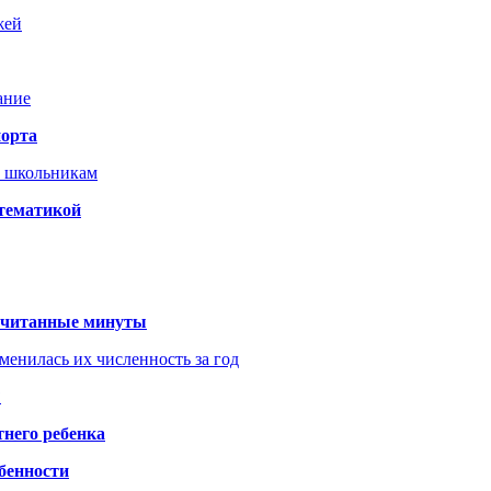
жей
ание
порта
т школьникам
 тематикой
 считанные минуты
менилась их численность за год
?
него ребенка
обенности