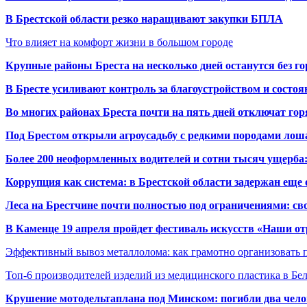
В Брестской области резко наращивают закупки БПЛА
Что влияет на комфорт жизни в большом городе
Крупные районы Бреста на несколько дней останутся без г
В Бресте усиливают контроль за благоустройством и состо
Во многих районах Бреста почти на пять дней отключат го
Под Брестом открыли агроусадьбу с редкими породами лош
Более 200 неоформленных водителей и сотни тысяч ущерба:
Коррупция как система: в Брестской области задержан еще
Леса на Брестчине почти полностью под ограничениями: св
В Каменце 19 апреля пройдет фестиваль искусств «Наши о
Эффективный вывоз металлолома: как грамотно организовать 
Топ-6 производителей изделий из медицинского пластика в Бе
Крушение мотодельтаплана под Минском: погибли два чело