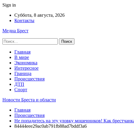
Sign in
Суббота, 8 августа, 2026
Контакты
Медиа Брест
Главная
В мире
Экономика
Интересное
Граница
Происшествия
ДТП
Спорт
Новости Бреста и области
Главная
Происшествия
Не попадитесь на эту уловку мошенников! Как брестчанка
84444eee29ac0ab791fb88ad7bddf3a6