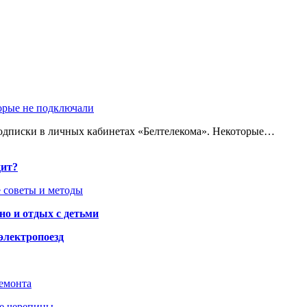
торые не подключали
одписки в личных кабинетах «Белтелекома». Некоторые…
дит?
 советы и методы
но и отдых с детьми
электропоезд
ремонта
ше черепицы