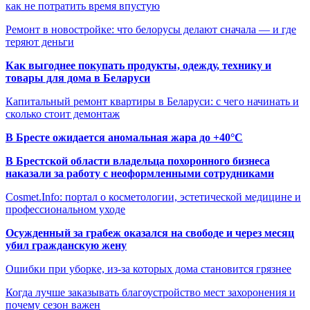
как не потратить время впустую
Ремонт в новостройке: что белорусы делают сначала — и где
теряют деньги
Как выгоднее покупать продукты, одежду, технику и
товары для дома в Беларуси
Капитальный ремонт квартиры в Беларуси: с чего начинать и
сколько стоит демонтаж
В Бресте ожидается аномальная жара до +40°C
В Брестской области владельца похоронного бизнеса
наказали за работу с неоформленными сотрудниками
Cosmet.Info: портал о косметологии, эстетической медицине и
профессиональном уходе
Осужденный за грабеж оказался на свободе и через месяц
убил гражданскую жену
Ошибки при уборке, из-за которых дома становится грязнее
Когда лучше заказывать благоустройство мест захоронения и
почему сезон важен