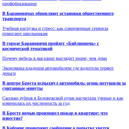
профобразование
В Барановичах обновляют остановки общественного
транспорта
Учебная нагрузка и стресс: как современные сервисы
помогают школьникам
В городе Барановичи пройдет «Библионочь» с
космической тематикой
Почему мебель в магазине выглядит иначе, чем дома
Экономика владения автомобилем: где водители теряют
деньги
В центре Бреста вспыхнул автомобиль: огонь потушили за
считанные минуты
Сколько зубров в Беловежской пуще насчитали ученые и как
изменилась их численность за год
В Бресте ночью произошел пожар в квартире: что
известно?
В Кобрине проверяют сообщение о попытке увезти