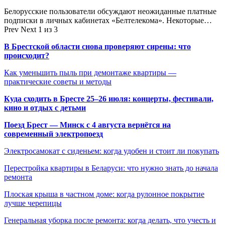
Белорусские пользователи обсуждают неожиданные платные
подписки в личных кабинетах «Белтелекома». Некоторые…
Prev
Next
1 из 3
В Брестской области снова проверяют сирены: что
происходит?
Как уменьшить пыль при демонтаже квартиры —
практические советы и методы
Куда сходить в Бресте 25–26 июля: концерты, фестивали,
кино и отдых с детьми
Поезд Брест — Минск с 4 августа вернётся на
современный электропоезд
Электросамокат с сиденьем: когда удобен и стоит ли покупать
Перестройка квартиры в Беларуси: что нужно знать до начала
ремонта
Плоская крыша в частном доме: когда рулонное покрытие
лучше черепицы
Генеральная уборка после ремонта: когда делать, что учесть и