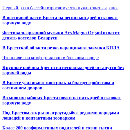
Первый раз в бассейн взрослому: что нужно знать заранее
В восточной части Бреста на несколько дней отключат
горячую воду
Фестиваль органной музыки Ars Magna Organi охватит
девять костелов Беларуси
В Брестской области резко наращивают закупки БПЛА
Что влияет на комфорт жизни в большом городе
Крупные районы Бреста на несколько дней останутся без
горячей воды
В Бресте усиливают контроль за благоустройством и
состоянием дворов
Во многих районах Бреста почти на пять дней отключат
горячую воду
Под Брестом открыли агроусадьбу с редкими породами
лошадей и контактным зоопарком
Более 200 неоформленных водителей и сотни тысяч