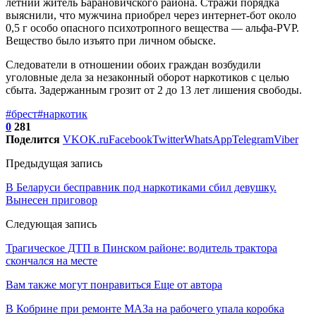
летний житель Барановичского района. Стражи порядка
выяснили, что мужчина приобрел через интернет-бот около
0,5 г особо опасного психотропного вещества — альфа-PVP.
Вещество было изъято при личном обыске.
Следователи в отношении обоих граждан возбудили
уголовные дела за незаконный оборот наркотиков с целью
сбыта. Задержанным грозит от 2 до 13 лет лишения свободы.
#брест
#наркотик
0
281
Поделится
VK
OK.ru
Facebook
Twitter
WhatsApp
Telegram
Viber
Предыдущая запись
В Беларуси бесправник под наркотиками сбил девушку.
Вынесен приговор
Следующая запись
Трагическое ДТП в Пинском районе: водитель трактора
скончался на месте
Вам также могут понравиться
Еще от автора
В Кобрине при ремонте МАЗа на рабочего упала коробка