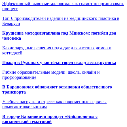
Эффективный вывоз металлолома: как грамотно организовать
процесс
Топ-6 производителей изделий из медицинского пластика в
Беларуси
Крушение мотодельтаплана под Минском: погибли два
человека
Какие зарядные решения подходят для частных домов и
коттеджей
Пожар в Ружанах у костёла: горел склад леса-кругляка
Гибкие образовательные модели: школа, онлайн и
профобразование
В Барановичах обновляют остановки общественного
транспорта
Учебная нагрузка и стресс: как современные сервисы
помогают школьникам
В городе Барановичи пройдет «Библионочь» с
космической тематикой