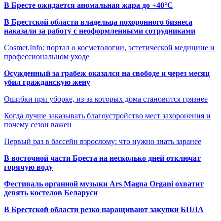
В Бресте ожидается аномальная жара до +40°C
В Брестской области владельца похоронного бизнеса
наказали за работу с неоформленными сотрудниками
Cosmet.Info: портал о косметологии, эстетической медицине и
профессиональном уходе
Осужденный за грабеж оказался на свободе и через месяц
убил гражданскую жену
Ошибки при уборке, из-за которых дома становится грязнее
Когда лучше заказывать благоустройство мест захоронения и
почему сезон важен
Первый раз в бассейн взрослому: что нужно знать заранее
В восточной части Бреста на несколько дней отключат
горячую воду
Фестиваль органной музыки Ars Magna Organi охватит
девять костелов Беларуси
В Брестской области резко наращивают закупки БПЛА