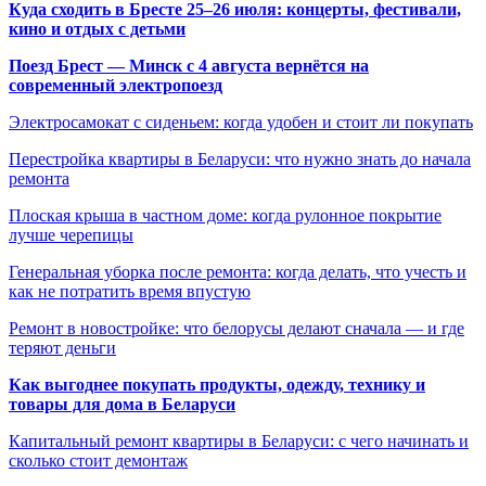
Куда сходить в Бресте 25–26 июля: концерты, фестивали,
кино и отдых с детьми
Поезд Брест — Минск с 4 августа вернётся на
современный электропоезд
Электросамокат с сиденьем: когда удобен и стоит ли покупать
Перестройка квартиры в Беларуси: что нужно знать до начала
ремонта
Плоская крыша в частном доме: когда рулонное покрытие
лучше черепицы
Генеральная уборка после ремонта: когда делать, что учесть и
как не потратить время впустую
Ремонт в новостройке: что белорусы делают сначала — и где
теряют деньги
Как выгоднее покупать продукты, одежду, технику и
товары для дома в Беларуси
Капитальный ремонт квартиры в Беларуси: с чего начинать и
сколько стоит демонтаж