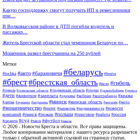
Какую господдержку смогут получить ИП и ремесленники
при…
В Волковысском районе в ДТП погибли водитель и
пассажир…
Житель Брестской области стал чемпионом Беларуси по…
Мошенник развел брестчанина на 250 рублей
Метки
#беларусь
#авто
#барановичи
#tochka
#берёза
#брест
#брестская_область
#гибель
#вело
#гродненская_область
#гомель
#гомельская_область
#гродно
#дальнобойщик
#деньга
#дети
#зарплата
#животное
#кража
#кобрин
#контрабанда
#здоровье
#минск
#минская_область
#литва
#мото
#лунинец
#медицина
#могилёв
#мошенничество
#новости
#налог
#недвижимость
#наркотик
#польша
#пинск
#пожар
компаний
#приговор
#работа
#россия
#суд
#футбол
#такси
#сигарета
#школа
© 2026 - Новости Бреста и области. Все права защищены.
Любое копирование материалов с нашего ресурса разрешается
только с обратной активной ссылкой на страницу статьи.