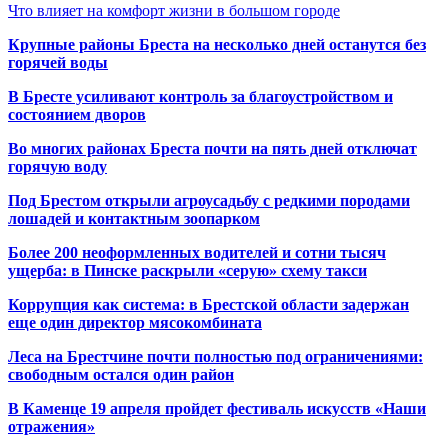
Что влияет на комфорт жизни в большом городе
Крупные районы Бреста на несколько дней останутся без
горячей воды
В Бресте усиливают контроль за благоустройством и
состоянием дворов
Во многих районах Бреста почти на пять дней отключат
горячую воду
Под Брестом открыли агроусадьбу с редкими породами
лошадей и контактным зоопарком
Более 200 неоформленных водителей и сотни тысяч
ущерба: в Пинске раскрыли «серую» схему такси
Коррупция как система: в Брестской области задержан
еще один директор мясокомбината
Леса на Брестчине почти полностью под ограничениями:
свободным остался один район
В Каменце 19 апреля пройдет фестиваль искусств «Наши
отражения»