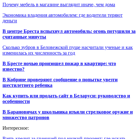
Почему мебель в магазине выглядит иначе, чем дома
Экономика владения автомобилем: где водители теряют
деньги
В центре Бреста вспыхнул автомобиль: огонь потушили за
считанные минуты
Сколько зубров в Беловежской пуще насчитали ученые и как
изменилась их численность за год
В Бресте ночью произошел пожар в квартире: что
известно?
В Кобрине проверяют сообщение о попытке увезти
шестилетнего ребенка
Как купить или продать сайт в Беларуси: руководство и
особенности
В Барановичах у школьника изъяли стрелковое оружие и
множество патронов
Интересное:
Взять кредит за границей под низкий процент: где искать…