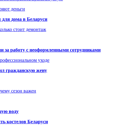
еряют деньги
 для дома в Беларуси
колько стоит демонтаж
али за работу с неоформленными сотрудниками
 профессиональном уходе
бил гражданскую жену
очему сезон важен
чую воду
ть костелов Беларуси