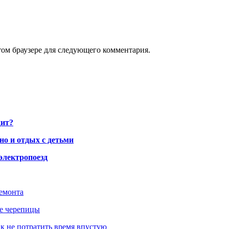
том браузере для следующего комментария.
дит?
но и отдых с детьми
электропоезд
ремонта
ше черепицы
как не потратить время впустую