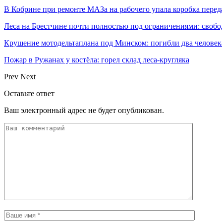
В Кобрине при ремонте МАЗа на рабочего упала коробка перед
Леса на Брестчине почти полностью под ограничениями: свобо
Крушение мотодельтаплана под Минском: погибли два человек
Пожар в Ружанах у костёла: горел склад леса-кругляка
Prev
Next
Оставьте ответ
Ваш электронный адрес не будет опубликован.