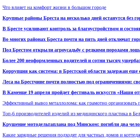
Что влияет на комфорт жизни в большом городе
Крупные районы Бреста на несколько дней останутся без г
В Бресте усиливают контроль за благоустройством и состо
Во многих районах Бреста почти на пять дней отключат го
Под Брестом открыли агроусадьбу с редкими породами лош
Более 200 неоформленных водителей и сотни тысяч ущерба:
Коррупция как система: в Брестской области задержан еще
Леса на Брестчине почти полностью под ограничениями: св
В Каменце 19 апреля пройдет фестиваль искусств «Наши о
Эффективный вывоз металлолома: как грамотно организовать 
Топ-6 производителей изделий из медицинского пластика в Бе
Крушение мотодельтаплана под Минском: погибли два чело
Какие зарядные решения подходят для частных домов и коттед