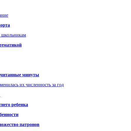
ание
порта
т школьникам
 тематикой
 считанные минуты
менилась их численность за год
?
него ребенка
обенности
ножество патронов