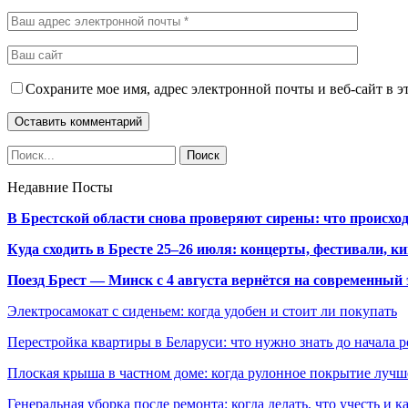
Сохраните мое имя, адрес электронной почты и веб-сайт в э
Недавние Посты
В Брестской области снова проверяют сирены: что происхо
Куда сходить в Бресте 25–26 июля: концерты, фестивали, ки
Поезд Брест — Минск с 4 августа вернётся на современный 
Электросамокат с сиденьем: когда удобен и стоит ли покупать
Перестройка квартиры в Беларуси: что нужно знать до начала 
Плоская крыша в частном доме: когда рулонное покрытие луч
Генеральная уборка после ремонта: когда делать, что учесть и 