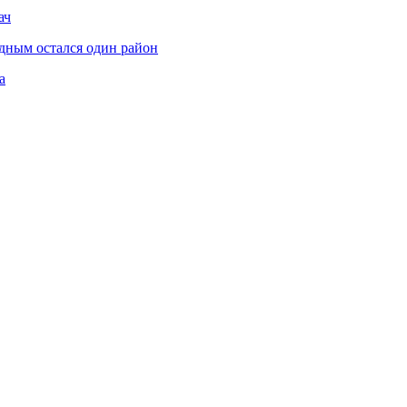
ач
дным остался один район
а