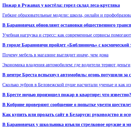
Пожар в Ружанах у костёла: горел склад леса-кругляка
Гибкие образовательные модели: школа, онлайн и профобразов
В Барановичах обновляют остановки общественного транс
Учебная нагрузка и стресс: как современные сервисы помогаю
В городе Барановичи пройдет «Библионочь» с космической
Почему мебель в магазине выглядит иначе, чем дома
Экономика владения автомобилем: где водители теряют деньги
В центре Бреста вспыхнул автомобиль: огонь потушили за
Сколько зубров в Беловежской пуще насчитали ученые и как из
В Бресте ночью произошел пожар в квартире: что известно
В Кобрине проверяют сообщение о попытке увезти шестилет
Как купить или продать сайт в Беларуси: руководство и ос
В Барановичах у школьника изъяли стрелковое оружие и м