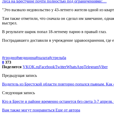
Леса на Брестчине почти полностью под ограничениями:…
"Это вызвало недовольство у 43-летнего жителя одной из квар
Там также отметили, что сначала он сделал им замечание, одн
выстрел.
В результате шарик попал 18-летнему парню в правый глаз.
Пострадавшего доставили в учреждение здравоохранения, где 
#гродно
#медицина
#палата
#стрельба
0
373
Поделится
VK
OK.ru
Facebook
Twitter
WhatsApp
Telegram
Viber
Предыдущая запись
Водитель из Брестской области повторно попался пьяным. Как 
Следующая запись
Кто в Бресте и районе временно останется без света 3-7 апреля
Вам также могут понравиться
Еще от автора