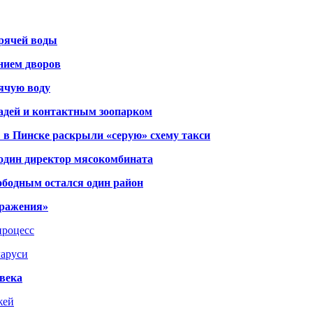
орячей воды
янием дворов
рячую воду
адей и контактным зоопарком
 в Пинске раскрыли «серую» схему такси
 один директор мясокомбината
ободным остался один район
тражения»
процесс
ларуси
века
жей