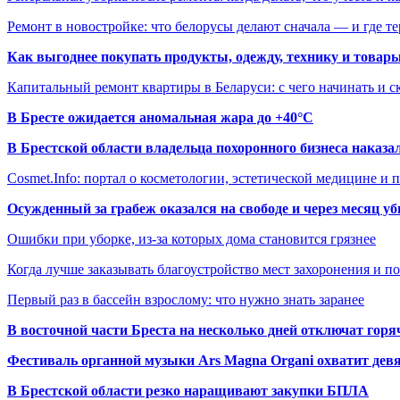
Ремонт в новостройке: что белорусы делают сначала — и где т
Как выгоднее покупать продукты, одежду, технику и товары
Капитальный ремонт квартиры в Беларуси: с чего начинать и с
В Бресте ожидается аномальная жара до +40°C
В Брестской области владельца похоронного бизнеса наказ
Cosmet.Info: портал о косметологии, эстетической медицине и
Осужденный за грабеж оказался на свободе и через месяц у
Ошибки при уборке, из-за которых дома становится грязнее
Когда лучше заказывать благоустройство мест захоронения и п
Первый раз в бассейн взрослому: что нужно знать заранее
В восточной части Бреста на несколько дней отключат горя
Фестиваль органной музыки Ars Magna Organi охватит девя
В Брестской области резко наращивают закупки БПЛА