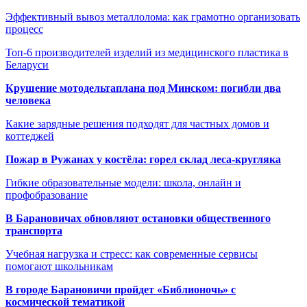
Эффективный вывоз металлолома: как грамотно организовать
процесс
Топ-6 производителей изделий из медицинского пластика в
Беларуси
Крушение мотодельтаплана под Минском: погибли два
человека
Какие зарядные решения подходят для частных домов и
коттеджей
Пожар в Ружанах у костёла: горел склад леса-кругляка
Гибкие образовательные модели: школа, онлайн и
профобразование
В Барановичах обновляют остановки общественного
транспорта
Учебная нагрузка и стресс: как современные сервисы
помогают школьникам
В городе Барановичи пройдет «Библионочь» с
космической тематикой