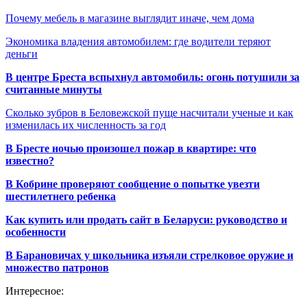
Почему мебель в магазине выглядит иначе, чем дома
Экономика владения автомобилем: где водители теряют
деньги
В центре Бреста вспыхнул автомобиль: огонь потушили за
считанные минуты
Сколько зубров в Беловежской пуще насчитали ученые и как
изменилась их численность за год
В Бресте ночью произошел пожар в квартире: что
известно?
В Кобрине проверяют сообщение о попытке увезти
шестилетнего ребенка
Как купить или продать сайт в Беларуси: руководство и
особенности
В Барановичах у школьника изъяли стрелковое оружие и
множество патронов
Интересное: