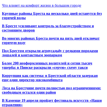
Что влияет на комфорт жизни в большом городе
Крупные районы Бреста на несколько дней останутся без
горячей воды
В Бресте усиливают контроль за благоустройством и
состоянием дворов
Во многих районах Бреста почти на пять дней отключат
горячую воду
Под Брестом открыли агроусадьбу с редкими породами
лошадей и контактным зоопарком
Более 200 неоформленных водителей и сотни тысяч
ущерба: в Пинске раскрыли «серую» схему такси
Коррупция как система: в Брестской области задержан
еще один директор мясокомбината
Леса на Брестчине почти полностью под ограничениями:
свободным остался один район
В Каменце 19 апреля пройдет фестиваль искусств «Наши
отражения»