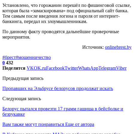
Установлено, что горожанин перешёл по фишинговой ссылке,
которая была «замаскирована» под официальный сайт банка.
Тем самым после введения логина и пароля от интернет-
банкинга, передал их злоумышленникам.
По данному факту проводятся дальнейшие проверочные
мероприятия.
Источник:
onlinebrest.by
#брест
#мошенничество
0
432
Поделится
VK
OK.ru
Facebook
Twitter
WhatsApp
Telegram
Viber
Предыдущая запись
Пропавших на Эльбрусе белорусов продолжат искать
Следующая запись
Белорус пытался провезти 17 грамм гашиша в бейсболке и
безрукавке
Вам также могут понравиться
Еще от автора