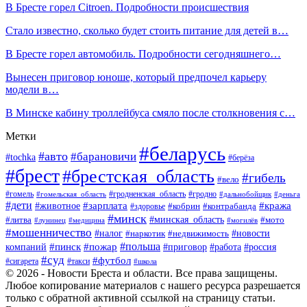
В Бресте горел Citroen. Подробности происшествия
Стало известно, сколько будет стоить питание для детей в…
В Бресте горел автомобиль. Подробности сегодняшнего…
Вынесен приговор юноше, который предпочел карьеру
модели в…
В Минске кабину троллейбуса смяло после столкновения с…
Метки
#беларусь
#авто
#барановичи
#tochka
#берёза
#брест
#брестская_область
#гибель
#вело
#гродненская_область
#гомель
#гомельская_область
#гродно
#дальнобойщик
#деньга
#дети
#зарплата
#животное
#кража
#кобрин
#контрабанда
#здоровье
#минск
#минская_область
#литва
#мото
#лунинец
#медицина
#могилёв
#мошенничество
#новости
#налог
#недвижимость
#наркотик
#польша
#пинск
#пожар
компаний
#приговор
#работа
#россия
#суд
#футбол
#такси
#сигарета
#школа
© 2026 - Новости Бреста и области. Все права защищены.
Любое копирование материалов с нашего ресурса разрешается
только с обратной активной ссылкой на страницу статьи.