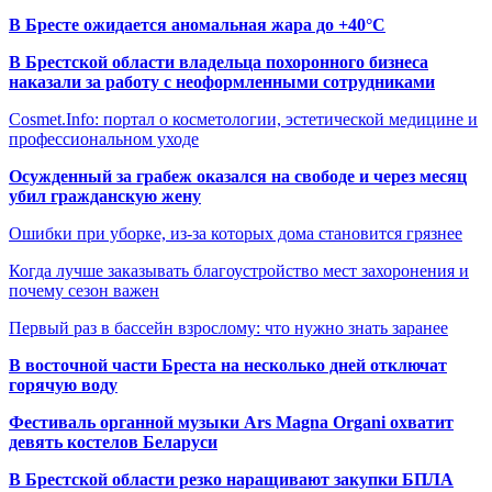
В Бресте ожидается аномальная жара до +40°C
В Брестской области владельца похоронного бизнеса
наказали за работу с неоформленными сотрудниками
Cosmet.Info: портал о косметологии, эстетической медицине и
профессиональном уходе
Осужденный за грабеж оказался на свободе и через месяц
убил гражданскую жену
Ошибки при уборке, из-за которых дома становится грязнее
Когда лучше заказывать благоустройство мест захоронения и
почему сезон важен
Первый раз в бассейн взрослому: что нужно знать заранее
В восточной части Бреста на несколько дней отключат
горячую воду
Фестиваль органной музыки Ars Magna Organi охватит
девять костелов Беларуси
В Брестской области резко наращивают закупки БПЛА