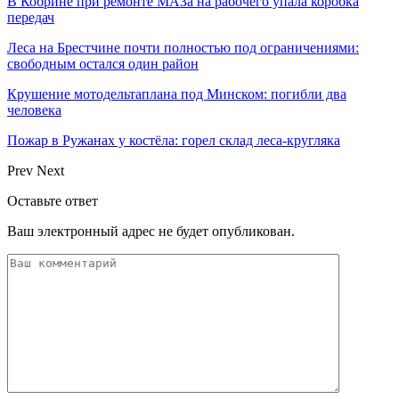
В Кобрине при ремонте МАЗа на рабочего упала коробка
передач
Леса на Брестчине почти полностью под ограничениями:
свободным остался один район
Крушение мотодельтаплана под Минском: погибли два
человека
Пожар в Ружанах у костёла: горел склад леса-кругляка
Prev
Next
Оставьте ответ
Ваш электронный адрес не будет опубликован.