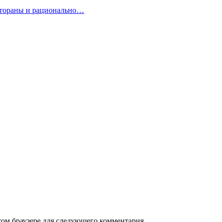
естораны и рационально…
том браузере для следующего комментария.