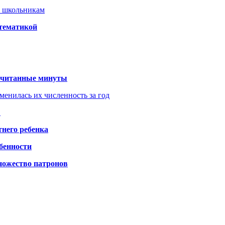
т школьникам
 тематикой
 считанные минуты
менилась их численность за год
?
него ребенка
обенности
ножество патронов