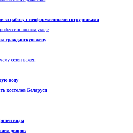
али за работу с неоформленными сотрудниками
 профессиональном уходе
бил гражданскую жену
очему сезон важен
чую воду
ть костелов Беларуси
орячей воды
янием дворов