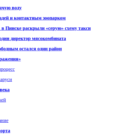
рячую воду
адей и контактным зоопарком
 в Пинске раскрыли «серую» схему такси
 один директор мясокомбината
ободным остался один район
тражения»
процесс
ларуси
века
жей
ание
порта