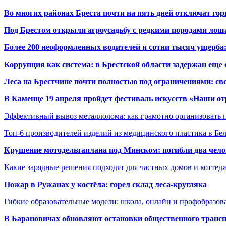
Во многих районах Бреста почти на пять дней отключат го
Под Брестом открыли агроусадьбу с редкими породами лош
Более 200 неоформленных водителей и сотни тысяч ущерба:
Коррупция как система: в Брестской области задержан еще
Леса на Брестчине почти полностью под ограничениями: св
В Каменце 19 апреля пройдет фестиваль искусств «Наши о
Эффективный вывоз металлолома: как грамотно организовать 
Топ-6 производителей изделий из медицинского пластика в Бе
Крушение мотодельтаплана под Минском: погибли два чело
Какие зарядные решения подходят для частных домов и коттед
Пожар в Ружанах у костёла: горел склад леса-кругляка
Гибкие образовательные модели: школа, онлайн и профобразов
В Барановичах обновляют остановки общественного транс