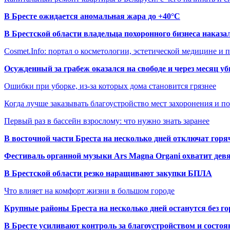
В Бресте ожидается аномальная жара до +40°C
В Брестской области владельца похоронного бизнеса наказ
Cosmet.Info: портал о косметологии, эстетической медицине и
Осужденный за грабеж оказался на свободе и через месяц у
Ошибки при уборке, из-за которых дома становится грязнее
Когда лучше заказывать благоустройство мест захоронения и п
Первый раз в бассейн взрослому: что нужно знать заранее
В восточной части Бреста на несколько дней отключат горя
Фестиваль органной музыки Ars Magna Organi охватит девя
В Брестской области резко наращивают закупки БПЛА
Что влияет на комфорт жизни в большом городе
Крупные районы Бреста на несколько дней останутся без г
В Бресте усиливают контроль за благоустройством и состо