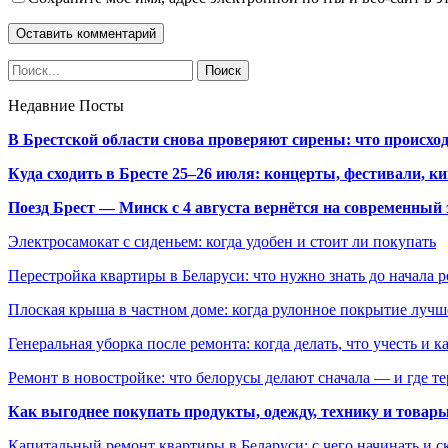
Недавние Посты
В Брестской области снова проверяют сирены: что происхо
Куда сходить в Бресте 25–26 июля: концерты, фестивали, ки
Поезд Брест — Минск с 4 августа вернётся на современный 
Электросамокат с сиденьем: когда удобен и стоит ли покупать
Перестройка квартиры в Беларуси: что нужно знать до начала 
Плоская крыша в частном доме: когда рулонное покрытие луч
Генеральная уборка после ремонта: когда делать, что учесть и 
Ремонт в новостройке: что белорусы делают сначала — и где т
Как выгоднее покупать продукты, одежду, технику и товары
Капитальный ремонт квартиры в Беларуси: с чего начинать и с