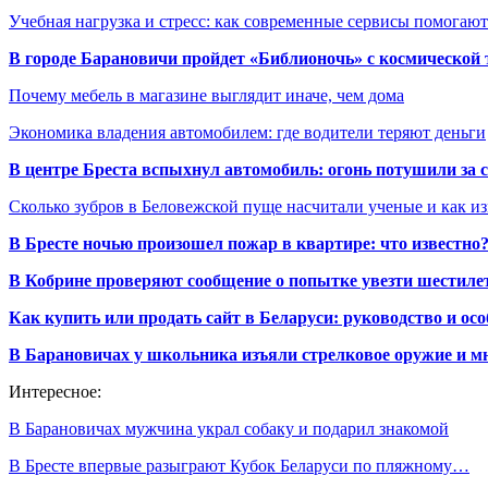
Учебная нагрузка и стресс: как современные сервисы помогаю
В городе Барановичи пройдет «Библионочь» с космической
Почему мебель в магазине выглядит иначе, чем дома
Экономика владения автомобилем: где водители теряют деньги
В центре Бреста вспыхнул автомобиль: огонь потушили за
Сколько зубров в Беловежской пуще насчитали ученые и как из
В Бресте ночью произошел пожар в квартире: что известно
В Кобрине проверяют сообщение о попытке увезти шестилет
Как купить или продать сайт в Беларуси: руководство и ос
В Барановичах у школьника изъяли стрелковое оружие и м
Интересное:
В Барановичах мужчина украл собаку и подарил знакомой
В Бресте впервые разыграют Кубок Беларуси по пляжному…