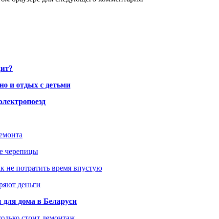
дит?
но и отдых с детьми
электропоезд
ремонта
ше черепицы
как не потратить время впустую
еряют деньги
 для дома в Беларуси
колько стоит демонтаж