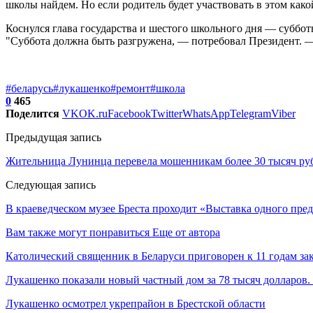
школы найдем. Но если родитель будет участвовать в этом како
Коснулся глава государства и шестого школьного дня — субботы
"Суббота должна быть разгружена, — потребовал Президент. —
#беларусь
#лукашенко
#ремонт
#школа
0
465
Поделится
VK
OK.ru
Facebook
Twitter
WhatsApp
Telegram
Viber
Предыдущая запись
Жительница Лунинца перевела мошенникам более 30 тысяч ру
Следующая запись
В краеведческом музее Бреста проходит «Выставка одного пред
Вам также могут понравиться
Еще от автора
Католический священник в Беларуси приговорен к 11 годам за
Лукашенко показали новый частный дом за 78 тысяч долларов.
Лукашенко осмотрел укрепрайон в Брестской области