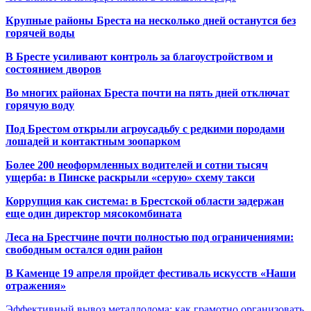
Крупные районы Бреста на несколько дней останутся без
горячей воды
В Бресте усиливают контроль за благоустройством и
состоянием дворов
Во многих районах Бреста почти на пять дней отключат
горячую воду
Под Брестом открыли агроусадьбу с редкими породами
лошадей и контактным зоопарком
Более 200 неоформленных водителей и сотни тысяч
ущерба: в Пинске раскрыли «серую» схему такси
Коррупция как система: в Брестской области задержан
еще один директор мясокомбината
Леса на Брестчине почти полностью под ограничениями:
свободным остался один район
В Каменце 19 апреля пройдет фестиваль искусств «Наши
отражения»
Эффективный вывоз металлолома: как грамотно организовать