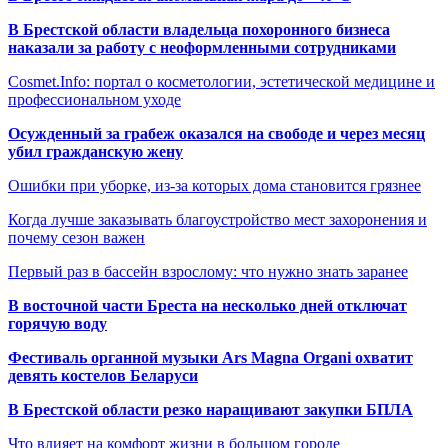
В Брестской области владельца похоронного бизнеса
наказали за работу с неоформленными сотрудниками
Cosmet.Info: портал о косметологии, эстетической медицине и
профессиональном уходе
Осужденный за грабеж оказался на свободе и через месяц
убил гражданскую жену
Ошибки при уборке, из-за которых дома становится грязнее
Когда лучше заказывать благоустройство мест захоронения и
почему сезон важен
Первый раз в бассейн взрослому: что нужно знать заранее
В восточной части Бреста на несколько дней отключат
горячую воду
Фестиваль органной музыки Ars Magna Organi охватит
девять костелов Беларуси
В Брестской области резко наращивают закупки БПЛА
Что влияет на комфорт жизни в большом городе