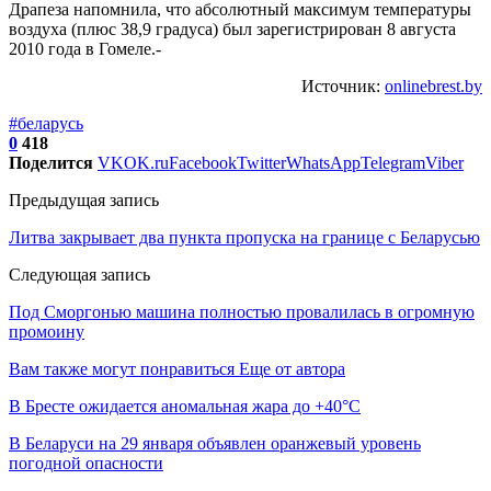
Драпеза напомнила, что абсолютный максимум температуры
воздуха (плюс 38,9 градуса) был зарегистрирован 8 августа
2010 года в Гомеле.-
Источник:
onlinebrest.by
#беларусь
0
418
Поделится
VK
OK.ru
Facebook
Twitter
WhatsApp
Telegram
Viber
Предыдущая запись
Литва закрывает два пункта пропуска на границе с Беларусью
Следующая запись
Под Сморгонью машина полностью провалилась в огромную
промоину
Вам также могут понравиться
Еще от автора
В Бресте ожидается аномальная жара до +40°C
В Беларуси на 29 января объявлен оранжевый уровень
погодной опасности