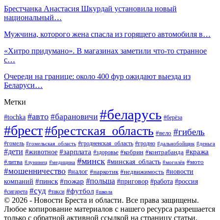
Брестчанка Анастасия Шкурдай установила новый
национальный…
Мужчина, которого жена спасла из горящего автомобиля в…
«Хитро придумано». В магазинах заметили что-то странное
с…
Очереди на границе: около 400 фур ожидают выезда из
Беларуси…
Метки
#беларусь
#авто
#барановичи
#tochka
#берёза
#брест
#брестская_область
#гибель
#вело
#гродненская_область
#гомель
#гомельская_область
#гродно
#дальнобойщик
#деньга
#дети
#зарплата
#животное
#кража
#кобрин
#контрабанда
#здоровье
#минск
#минская_область
#литва
#мото
#лунинец
#медицина
#могилёв
#мошенничество
#новости
#налог
#недвижимость
#наркотик
#польша
#пинск
#пожар
компаний
#приговор
#работа
#россия
#суд
#футбол
#такси
#сигарета
#школа
© 2026 - Новости Бреста и области. Все права защищены.
Любое копирование материалов с нашего ресурса разрешается
только с обратной активной ссылкой на страницу статьи.