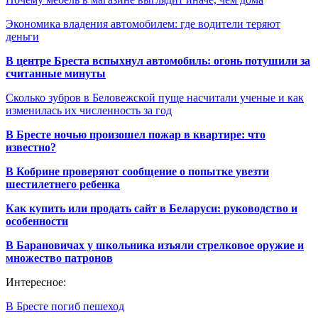
Экономика владения автомобилем: где водители теряют
деньги
В центре Бреста вспыхнул автомобиль: огонь потушили за
считанные минуты
Сколько зубров в Беловежской пуще насчитали ученые и как
изменилась их численность за год
В Бресте ночью произошел пожар в квартире: что
известно?
В Кобрине проверяют сообщение о попытке увезти
шестилетнего ребенка
Как купить или продать сайт в Беларуси: руководство и
особенности
В Барановичах у школьника изъяли стрелковое оружие и
множество патронов
Интересное:
В Бресте погиб пешеход