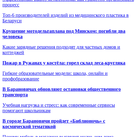
процесс
Топ-6 производителей изделий из медицинского пластика в
Беларуси
Крушение мотодельтаплана под Минском: погибли два
человека
Какие зарядные решения подходят для частных домов и
коттеджей
Пожар в Ружанах у костёла: горел склад леса-кругляка
Гибкие образовательные модели: школа, онлайн и
профобразование
В Барановичах обновляют остановки общественного
транспорта
Учебная нагрузка и стресс: как современные сервисы
помогают школьникам
В городе Барановичи пройдет «Библионочь» с
космической тематикой
Почему мебель в магазине выглядит иначе, чем дома