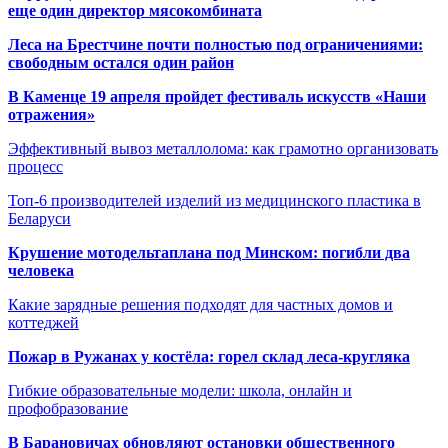
еще один директор мясокомбината
Леса на Брестчине почти полностью под ограничениями:
свободным остался один район
В Каменце 19 апреля пройдет фестиваль искусств «Наши
отражения»
Эффективный вывоз металлолома: как грамотно организовать
процесс
Топ-6 производителей изделий из медицинского пластика в
Беларуси
Крушение мотодельтаплана под Минском: погибли два
человека
Какие зарядные решения подходят для частных домов и
коттеджей
Пожар в Ружанах у костёла: горел склад леса-кругляка
Гибкие образовательные модели: школа, онлайн и
профобразование
В Барановичах обновляют остановки общественного