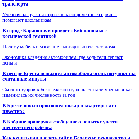
транспорта
Учебная нагрузка и стресс: как современные сервисы
помогают школьникам
В городе Барановичи пройдет «Библионочь» с
космической тематикой
Почему мебель в магазине выглядит иначе, чем дома
Экономика владения автомобилем: где водители теряют
деньги
В центре Бреста вспыхнул автомобиль: огонь потушили за
считанные минуты
Сколько зубров в Беловежской пуще насчитали ученые и как
изменилась их численность за год
В Бресте ночью произошел пожар в квартире: что
известно?
В Кобрине проверяют сообщение о попытке увезти
шестилетнего ребенка
Как купить или продать сайт в Беларуси: руководство и