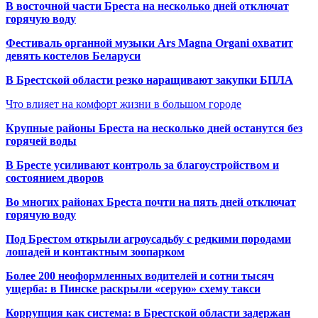
В восточной части Бреста на несколько дней отключат
горячую воду
Фестиваль органной музыки Ars Magna Organi охватит
девять костелов Беларуси
В Брестской области резко наращивают закупки БПЛА
Что влияет на комфорт жизни в большом городе
Крупные районы Бреста на несколько дней останутся без
горячей воды
В Бресте усиливают контроль за благоустройством и
состоянием дворов
Во многих районах Бреста почти на пять дней отключат
горячую воду
Под Брестом открыли агроусадьбу с редкими породами
лошадей и контактным зоопарком
Более 200 неоформленных водителей и сотни тысяч
ущерба: в Пинске раскрыли «серую» схему такси
Коррупция как система: в Брестской области задержан