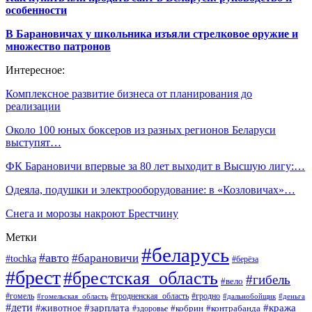
особенности
В Барановичах у школьника изъяли стрелковое оружие и
множество патронов
Интересное:
Комплексное развитие бизнеса от планирования до
реализации
Около 100 юных боксеров из разных регионов Беларуси
выступят…
ФК Барановичи впервые за 80 лет выходит в Высшую лигу:…
Одеяла, подушки и электрооборудование: в «Козловичах»…
Снега и морозы накроют Брестчину
Метки
#беларусь
#авто
#барановичи
#tochka
#берёза
#брест
#брестская_область
#гибель
#вело
#гродненская_область
#гомель
#гомельская_область
#гродно
#дальнобойщик
#деньга
#дети
#зарплата
#животное
#кража
#кобрин
#контрабанда
#здоровье