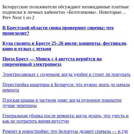
Белорусские пользователи обсуждают неожиданные платные
подписки в личных кабинетах «Белтелекома». Некоторые…
Prev
Next
1 из 2
В Брестской области снова проверяют сирены: что
происходит?
Куда сходить в Бресте 25–26 июля: концерты, фестивали,
кино и отдых с детьми
Поезд Брест — Минск с 4 августа вернётся на
современный электропоезд
Электросамокат с сиденьем: когда удобен и стоит ли покупать
Перестройка квартиры в Беларуси: что нужно знать до начала
ремонта
Плоская крыша в частном доме: когда рулонное покрытие
лучше черепицы
Генеральная уборка после ремонта: когда делать, что учесть и
как не потратить время впустую
Ремонт в новостройке: что белорусы делают сначала — и где