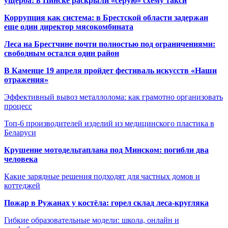
ущерба: в Пинске раскрыли «серую» схему такси
Коррупция как система: в Брестской области задержан
еще один директор мясокомбината
Леса на Брестчине почти полностью под ограничениями:
свободным остался один район
В Каменце 19 апреля пройдет фестиваль искусств «Наши
отражения»
Эффективный вывоз металлолома: как грамотно организовать
процесс
Топ-6 производителей изделий из медицинского пластика в
Беларуси
Крушение мотодельтаплана под Минском: погибли два
человека
Какие зарядные решения подходят для частных домов и
коттеджей
Пожар в Ружанах у костёла: горел склад леса-кругляка
Гибкие образовательные модели: школа, онлайн и