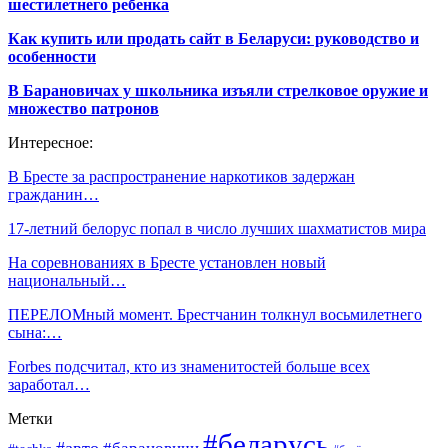
шестилетнего ребенка
Как купить или продать сайт в Беларуси: руководство и
особенности
В Барановичах у школьника изъяли стрелковое оружие и
множество патронов
Интересное:
В Бресте за распространение наркотиков задержан
гражданин…
17-летний белорус попал в число лучших шахматистов мира
На соревнованиях в Бресте установлен новый
национальный…
ПЕРЕЛОМный момент. Брестчанин толкнул восьмилетнего
сына:…
Forbes подсчитал, кто из знаменитостей больше всех
заработал…
Метки
#беларусь
#авто