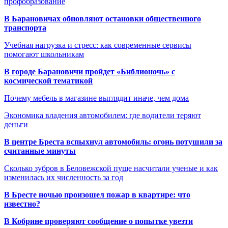
профобразование
В Барановичах обновляют остановки общественного
транспорта
Учебная нагрузка и стресс: как современные сервисы
помогают школьникам
В городе Барановичи пройдет «Библионочь» с
космической тематикой
Почему мебель в магазине выглядит иначе, чем дома
Экономика владения автомобилем: где водители теряют
деньги
В центре Бреста вспыхнул автомобиль: огонь потушили за
считанные минуты
Сколько зубров в Беловежской пуще насчитали ученые и как
изменилась их численность за год
В Бресте ночью произошел пожар в квартире: что
известно?
В Кобрине проверяют сообщение о попытке увезти