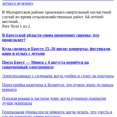
летнего мужчину
В Малоритском районе произошел смертельный несчастный
случай во время сельскохозяйственных работ. 64-летний
местный…
Prev
Next
1 из 2
В Брестской области снова проверяют сирены: что
происходит?
Куда сходить в Бресте 25–26 июля: концерты, фестивали,
кино и отдых с детьми
Поезд Брест — Минск с 4 августа вернётся на
современный электропоезд
Электросамокат с сиденьем: когда удобен и стоит ли покупать
Перестройка квартиры в Беларуси: что нужно знать до начала
ремонта
Плоская крыша в частном доме: когда рулонное покрытие
лучше черепицы
Генеральная уборка после ремонта: когда делать, что учесть и
как не потратить время впустую