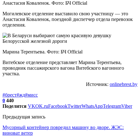
Анастасия Коваленок. Фото: БЧ Official
Могилевское отделение выставило свою участницу — это
Анастасия Коваленок, поездной диспетчер отдела перевозок
отделения.
Марина Терентьева. Фото: БЧ Official
Витебское отделение представляет Марина Терентьева,
проводник пассажирского вагона Витебского вагонного
участка.
Источник:
onlinebrest.by
#брест
#жд
#мисс
0
440
Поделится
VK
OK.ru
Facebook
Twitter
WhatsApp
Telegram
Viber
Предыдущая запись
Мусорный контейнер повредил машину во дворе. ЖЭС:
виноват ветер