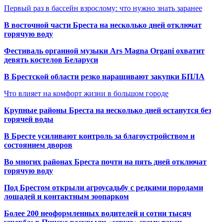
Первый раз в бассейн взрослому: что нужно знать заранее
В восточной части Бреста на несколько дней отключат
горячую воду
Фестиваль органной музыки Ars Magna Organi охватит
девять костелов Беларуси
В Брестской области резко наращивают закупки БПЛА
Что влияет на комфорт жизни в большом городе
Крупные районы Бреста на несколько дней останутся без
горячей воды
В Бресте усиливают контроль за благоустройством и
состоянием дворов
Во многих районах Бреста почти на пять дней отключат
горячую воду
Под Брестом открыли агроусадьбу с редкими породами
лошадей и контактным зоопарком
Более 200 неоформленных водителей и сотни тысяч