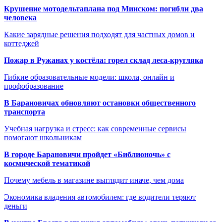
Крушение мотодельтаплана под Минском: погибли два
человека
Какие зарядные решения подходят для частных домов и
коттеджей
Пожар в Ружанах у костёла: горел склад леса-кругляка
Гибкие образовательные модели: школа, онлайн и
профобразование
В Барановичах обновляют остановки общественного
транспорта
Учебная нагрузка и стресс: как современные сервисы
помогают школьникам
В городе Барановичи пройдет «Библионочь» с
космической тематикой
Почему мебель в магазине выглядит иначе, чем дома
Экономика владения автомобилем: где водители теряют
деньги