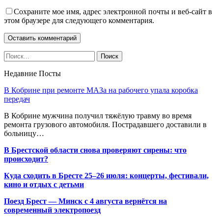
Сохраните мое имя, адрес электронной почты и веб-сайт в
этом браузере для следующего комментария.
Недавние Посты
В Кобрине при ремонте МАЗа на рабочего упала коробка
передач
В Кобрине мужчина получил тяжёлую травму во время
ремонта грузового автомобиля. Пострадавшего доставили в
больницу…
В Брестской области снова проверяют сирены: что
происходит?
Куда сходить в Бресте 25–26 июля: концерты, фестивали,
кино и отдых с детьми
Поезд Брест — Минск с 4 августа вернётся на
современный электропоезд