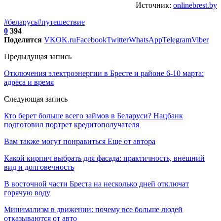
Источник:
onlinebrest.by
#беларусь
#путешествие
0
394
Поделится
VK
OK.ru
Facebook
Twitter
WhatsApp
Telegram
Viber
Предыдущая запись
Отключения электроэнергии в Бресте и районе 6-10 марта:
адреса и время
Следующая запись
Кто берет больше всего займов в Беларуси? Нацбанк
подготовил портрет кредитополучателя
Вам также могут понравиться
Еще от автора
Какой кирпич выбрать для фасада: практичность, внешний
вид и долговечность
В восточной части Бреста на несколько дней отключат
горячую воду
Минимализм в движении: почему все больше людей
отказываются от авто