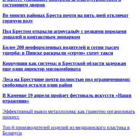
состоянием дворов
Во многих районах Бреста почти на пять дней отключат
горячую воду
Под Брестом открыли агроусадьбу с редкими породами
лошадей и контактным зоопарком
Более 200 неоформленных водителей и сотни тысяч
ущерба: в Пинске раскрыли «серую» схему такси
Коррупция как система: в Брестской области задержан
еще один директор мясокомбината
Леса на Брестчине почти полностью под ограничениями:
свободным остался один район
В Каменце 19 апреля пройдет фестиваль искусств «Наши
отражения»
Эффективный вывоз металлолома: как грамотно организовать
процесс
Топ-6 производителей изделий из медицинского пластика в
Беларуси