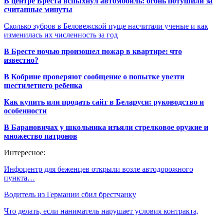
В центре Бреста вспыхнул автомобиль: огонь потушили за
считанные минуты
Сколько зубров в Беловежской пуще насчитали ученые и как
изменилась их численность за год
В Бресте ночью произошел пожар в квартире: что
известно?
В Кобрине проверяют сообщение о попытке увезти
шестилетнего ребенка
Как купить или продать сайт в Беларуси: руководство и
особенности
В Барановичах у школьника изъяли стрелковое оружие и
множество патронов
Интересное:
Инфоцентр для беженцев открыли возле автодорожного
пункта…
Водитель из Германии сбил брестчанку
Что делать, если наниматель нарушает условия контракта,