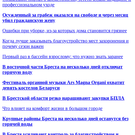
профессиональном уходе
Осужденный за грабеж оказался на свободе и через месяц
убил гражданскую жену
Ошибки при уборке, из-за которых дома становится грязнее
Когда лучше заказывать благоустройство мест захоронения и
почему сезон важен
Первый раз в бассейн взрослому: что нужно знать заранее
В восточной части Бреста на несколько дней отключат
горячую воду
Фестиваль органной музыки Ars Magna Organi охватит
девять костелов Беларуси
В Брестской области резко наращивают закупки БПЛА
Что влияет на комфорт жизни в большом городе
Крупные районы Бреста на несколько дней останутся без
горячей воды
В Бресте усиливают контроль за благоустройством и