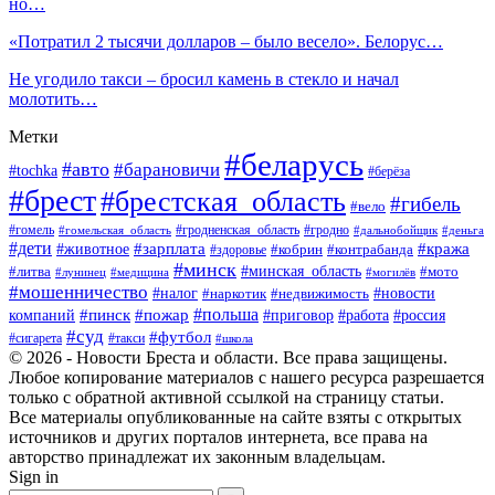
но…
«Потратил 2 тысячи долларов – было весело». Белорус…
Не угодило такси – бросил камень в стекло и начал
молотить…
Метки
#беларусь
#авто
#барановичи
#tochka
#берёза
#брест
#брестская_область
#гибель
#вело
#гродненская_область
#гомель
#гомельская_область
#гродно
#дальнобойщик
#деньга
#дети
#зарплата
#животное
#кража
#кобрин
#контрабанда
#здоровье
#минск
#минская_область
#литва
#мото
#лунинец
#медицина
#могилёв
#мошенничество
#новости
#налог
#недвижимость
#наркотик
#польша
#пинск
#пожар
компаний
#приговор
#работа
#россия
#суд
#футбол
#такси
#сигарета
#школа
© 2026 - Новости Бреста и области. Все права защищены.
Любое копирование материалов с нашего ресурса разрешается
только с обратной активной ссылкой на страницу статьи.
Все материалы опубликованные на сайте взяты с открытых
источников и других порталов интернета, все права на
авторство принадлежат их законным владельцам.
Sign in