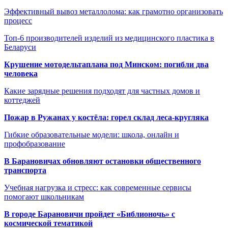
Эффективный вывоз металлолома: как грамотно организовать
процесс
Топ-6 производителей изделий из медицинского пластика в
Беларуси
Крушение мотодельтаплана под Минском: погибли два
человека
Какие зарядные решения подходят для частных домов и
коттеджей
Пожар в Ружанах у костёла: горел склад леса-кругляка
Гибкие образовательные модели: школа, онлайн и
профобразование
В Барановичах обновляют остановки общественного
транспорта
Учебная нагрузка и стресс: как современные сервисы
помогают школьникам
В городе Барановичи пройдет «Библионочь» с
космической тематикой