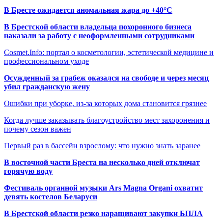
В Бресте ожидается аномальная жара до +40°C
В Брестской области владельца похоронного бизнеса
наказали за работу с неоформленными сотрудниками
Cosmet.Info: портал о косметологии, эстетической медицине и
профессиональном уходе
Осужденный за грабеж оказался на свободе и через месяц
убил гражданскую жену
Ошибки при уборке, из-за которых дома становится грязнее
Когда лучше заказывать благоустройство мест захоронения и
почему сезон важен
Первый раз в бассейн взрослому: что нужно знать заранее
В восточной части Бреста на несколько дней отключат
горячую воду
Фестиваль органной музыки Ars Magna Organi охватит
девять костелов Беларуси
В Брестской области резко наращивают закупки БПЛА