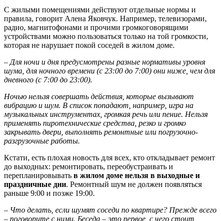
С жилыми помещениями действуют отдельные нормы и
правила, говорит Алена Яковчук. Например, телевизорами,
радио, магнитофонами и прочими громкоговорящими
устройствами можно пользоваться только на той громкости,
которая не нарушает покой соседей в жилом доме.
– Для ночи и дня предусмотрены разные нормативы уровня
шума, для ночного времени (с 23:00 до 7:00) они ниже, чем для
дневного (с 7:00 до 23:00).
Ночью нельзя совершать действия, которые вызывают
вибрацию и шум. В список попадают, например, игра на
музыкальных инструментах, громкая речь или пение. Нельзя
применять пиротехнические средства, резко и громко
закрывать двери, выполнять ремонтные или погрузочно-
разгрузочные работы.
Кстати, есть плохая новость для всех, кто откладывает ремонт
до выходных: ремонтировать, переобустраивать и
перепланировывать
в жилом доме нельзя в выходные и
праздничные дни
. Ремонтный шум не должен появляться
раньше 9:00 и позже 19:00.
– Что делать, если шумят соседи по квартире? Прежде всего
– поговорите с ними. Беседа – это первое, с чего стоит