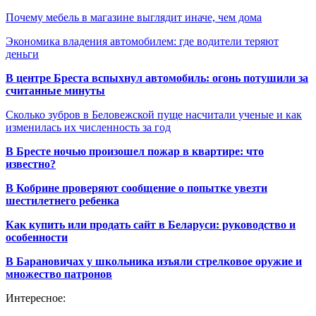
Почему мебель в магазине выглядит иначе, чем дома
Экономика владения автомобилем: где водители теряют
деньги
В центре Бреста вспыхнул автомобиль: огонь потушили за
считанные минуты
Сколько зубров в Беловежской пуще насчитали ученые и как
изменилась их численность за год
В Бресте ночью произошел пожар в квартире: что
известно?
В Кобрине проверяют сообщение о попытке увезти
шестилетнего ребенка
Как купить или продать сайт в Беларуси: руководство и
особенности
В Барановичах у школьника изъяли стрелковое оружие и
множество патронов
Интересное: