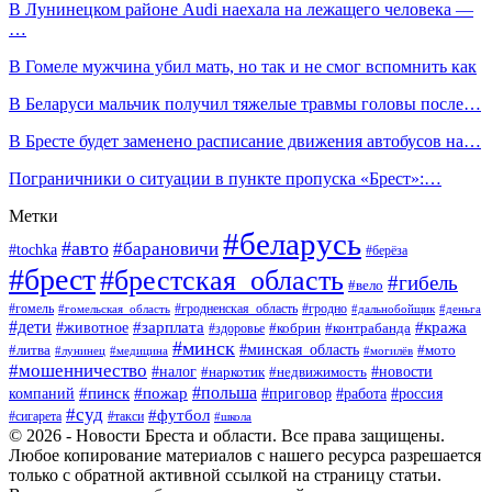
В Лунинецком районе Audi наехала на лежащего человека —
…
В Гомеле мужчина убил мать, но так и не смог вспомнить как
В Беларуси мальчик получил тяжелые травмы головы после…
В Бресте будет заменено расписание движения автобусов на…
Пограничники о ситуации в пункте пропуска «Брест»:…
Метки
#беларусь
#авто
#барановичи
#tochka
#берёза
#брест
#брестская_область
#гибель
#вело
#гродненская_область
#гомель
#гомельская_область
#гродно
#дальнобойщик
#деньга
#дети
#зарплата
#животное
#кража
#кобрин
#контрабанда
#здоровье
#минск
#минская_область
#литва
#мото
#лунинец
#медицина
#могилёв
#мошенничество
#новости
#налог
#недвижимость
#наркотик
#польша
#пинск
#пожар
компаний
#приговор
#работа
#россия
#суд
#футбол
#такси
#сигарета
#школа
© 2026 - Новости Бреста и области. Все права защищены.
Любое копирование материалов с нашего ресурса разрешается
только с обратной активной ссылкой на страницу статьи.