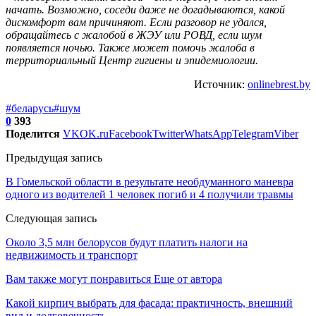
начать. Возможно, соседи даже не догадываются, какой
дискомфорт вам причиняют. Если разговор не удался,
обращайтесь с жалобой в ЖЭУ или РОВД, если шум
появляется ночью. Также может помочь жалоба в
территориальный Центр гигиены и эпидемиологии.
Источник:
onlinebrest.by
#беларусь
#шум
0
393
Поделится
VK
OK.ru
Facebook
Twitter
WhatsApp
Telegram
Viber
Предыдущая запись
В Гомельской области в результате необдуманного маневра
одного из водителей 1 человек погиб и 4 получили травмы
Следующая запись
Около 3,5 млн белорусов будут платить налоги на
недвижимость и транспорт
Вам также могут понравиться
Еще от автора
Какой кирпич выбрать для фасада: практичность, внешний
вид и долговечность