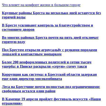
Что влияет на комфорт жизни в большом городе
Крупные районы Бреста на несколько дней останутся без
горячей воды
В Бресте усиливают контроль за благоустройством и
состоянием дворов
Во многих районах Бреста почти на пять дней отключат
горячую воду
Под Брестом открыли агроусадьбу с редкими породами
лошадей и контактным зоопарком
Более 200 неоформленных водителей и сотни тысяч
ущерба: в Пинске раскрыли «серую» схему такси
Коррупция как система: в Брестской области задержан
еще один директор мясокомбината
Леса на Брестчине почти полностью под ограничениями:
свободным остался один район
В Каменце 19 апреля пройдет фестиваль искусств «Наши
отражения»