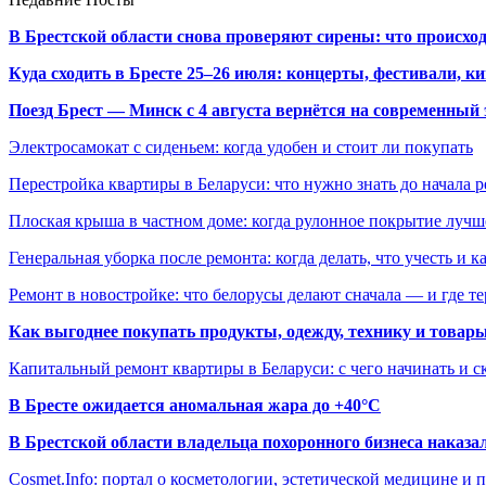
В Брестской области снова проверяют сирены: что происхо
Куда сходить в Бресте 25–26 июля: концерты, фестивали, ки
Поезд Брест — Минск с 4 августа вернётся на современный 
Электросамокат с сиденьем: когда удобен и стоит ли покупать
Перестройка квартиры в Беларуси: что нужно знать до начала 
Плоская крыша в частном доме: когда рулонное покрытие луч
Генеральная уборка после ремонта: когда делать, что учесть и 
Ремонт в новостройке: что белорусы делают сначала — и где т
Как выгоднее покупать продукты, одежду, технику и товары
Капитальный ремонт квартиры в Беларуси: с чего начинать и с
В Бресте ожидается аномальная жара до +40°C
В Брестской области владельца похоронного бизнеса наказ
Cosmet.Info: портал о косметологии, эстетической медицине и