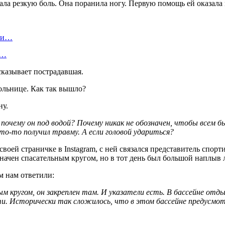
ла резкую боль. Она поранила ногу. Первую помощь ей оказала 
д и…
ю…
казывает пострадавшая.
ну.
очему он под водой? Почему никак не обозначен, чтобы всем бы
то-то получил травму. А если головой удариться?
своей страничке в Instagram, с ней связался представитель спо
начен спасательным кругом, но в тот день был большой наплыв 
м нам ответили:
 кругом, он закреплен там. И указатели есть. В бассейне отды
ости. Исторически так сложилось, что в этом бассейне предусмо