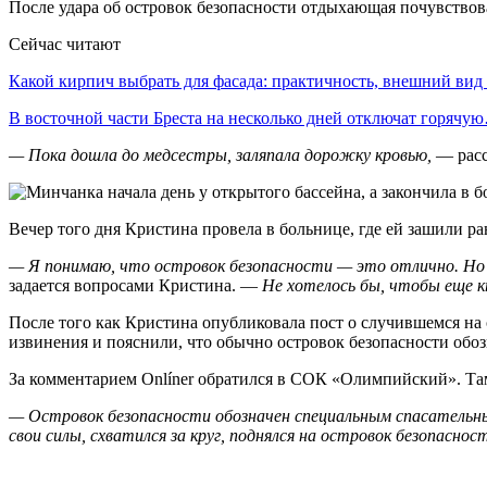
После удара об островок безопасности отдыхающая почувствова
Сейчас читают
Какой кирпич выбрать для фасада: практичность, внешний ви
В восточной части Бреста на несколько дней отключат горячу
— Пока дошла до медсестры, заляпала дорожку кровью,
— расс
Вечер того дня Кристина провела в больнице, где ей зашили ра
— Я понимаю, что островок безопасности — это отлично. Но п
задается вопросами Кристина. —
Не хотелось бы, чтобы еще к
После того как Кристина опубликовала пост о случившемся на 
извинения и пояснили, что обычно островок безопасности обоз
За комментарием Onlíner обратился в СОК «Олимпийский». Та
— Островок безопасности обозначен специальным спасательным
свои силы, схватился за круг, поднялся на островок безопасн