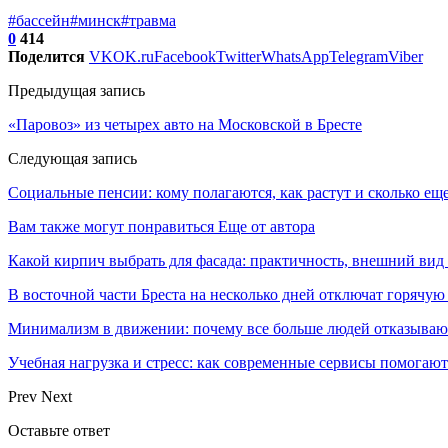
#бассейн
#минск
#травма
0
414
Поделится
VK
OK.ru
Facebook
Twitter
WhatsApp
Telegram
Viber
Предыдущая запись
«Паровоз» из четырех авто на Московской в Бресте
Следующая запись
Социальные пенсии: кому полагаются, как растут и сколько ещ
Вам также могут понравиться
Еще от автора
Какой кирпич выбрать для фасада: практичность, внешний вид
В восточной части Бреста на несколько дней отключат горячую
Минимализм в движении: почему все больше людей отказывают
Учебная нагрузка и стресс: как современные сервисы помогаю
Prev
Next
Оставьте ответ