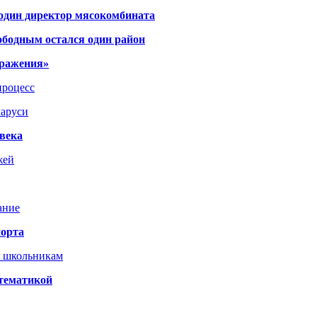
 один директор мясокомбината
ободным остался один район
тражения»
процесс
ларуси
века
жей
ание
порта
т школьникам
 тематикой