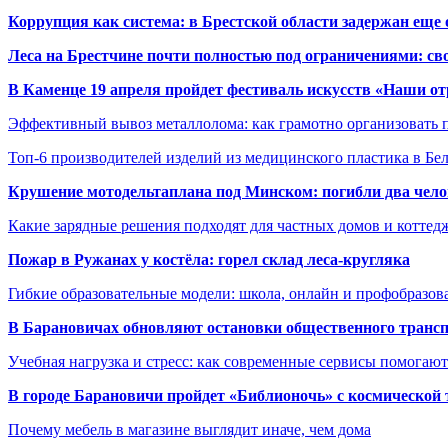
Коррупция как система: в Брестской области задержан еще
Леса на Брестчине почти полностью под ограничениями: св
В Каменце 19 апреля пройдет фестиваль искусств «Наши о
Эффективный вывоз металлолома: как грамотно организовать 
Топ-6 производителей изделий из медицинского пластика в Бе
Крушение мотодельтаплана под Минском: погибли два чело
Какие зарядные решения подходят для частных домов и коттед
Пожар в Ружанах у костёла: горел склад леса-кругляка
Гибкие образовательные модели: школа, онлайн и профобразов
В Барановичах обновляют остановки общественного транс
Учебная нагрузка и стресс: как современные сервисы помогаю
В городе Барановичи пройдет «Библионочь» с космической
Почему мебель в магазине выглядит иначе, чем дома