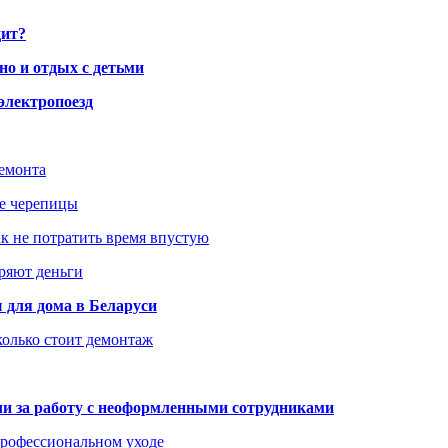
дит?
но и отдых с детьми
электропоезд
ремонта
ше черепицы
как не потратить время впустую
еряют деньги
 для дома в Беларуси
колько стоит демонтаж
али за работу с неоформленными сотрудниками
 профессиональном уходе