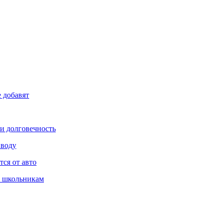
е добавят
 и долговечность
 воду
ся от авто
т школьникам