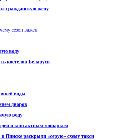
бил гражданскую жену
очему сезон важен
чую воду
ть костелов Беларуси
орячей воды
янием дворов
рячую воду
адей и контактным зоопарком
 в Пинске раскрыли «серую» схему такси