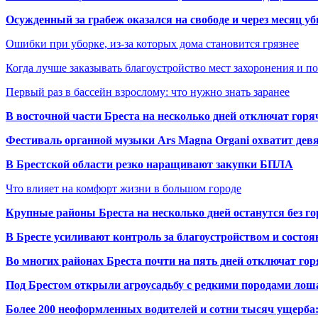
Осужденный за грабеж оказался на свободе и через месяц у
Ошибки при уборке, из-за которых дома становится грязнее
Когда лучше заказывать благоустройство мест захоронения и п
Первый раз в бассейн взрослому: что нужно знать заранее
В восточной части Бреста на несколько дней отключат горя
Фестиваль органной музыки Ars Magna Organi охватит девя
В Брестской области резко наращивают закупки БПЛА
Что влияет на комфорт жизни в большом городе
Крупные районы Бреста на несколько дней останутся без г
В Бресте усиливают контроль за благоустройством и состо
Во многих районах Бреста почти на пять дней отключат го
Под Брестом открыли агроусадьбу с редкими породами лош
Более 200 неоформленных водителей и сотни тысяч ущерба: