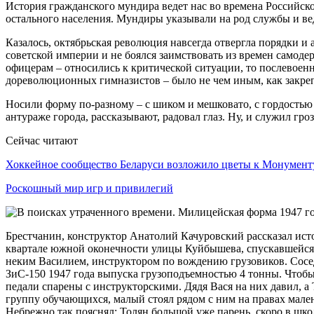
История гражданского мундира ведет нас во времена Российско
остального населения. Мундиры указывали на род службы и вед
Казалось, октябрьская революция навсегда отвергла порядки и 
советской империи и не боялся заимствовать из времен самоде
офицерам – относились к критической ситуации, то послевоен
дореволюционных гимназистов – было не чем иным, как закре
Носили форму по-разному – с шиком и мешковато, с гордостью 
антураже города, рассказывают, радовал глаз. Ну, и служил гроз
Сейчас читают
Хоккейное сообщество Беларуси возложило цветы к Монумен
Роскошный мир игр и привилегий
Брестчанин, конструктор Анатолий Качуровский рассказал ист
квартале южной оконечности улицы Куйбышева, спускавшейся к
неким Василием, инструктором по вождению грузовиков. Сосед 
ЗиС-150 1947 года выпуска грузоподъемностью 4 тонны. Чтобы 
педали спарены с инструкторскими. Дядя Вася на них давил, а
группу обучающихся, малый стоял рядом с ним на правах мале
Небрежно так пояснял: Толян большой уже парень, скоро в шк