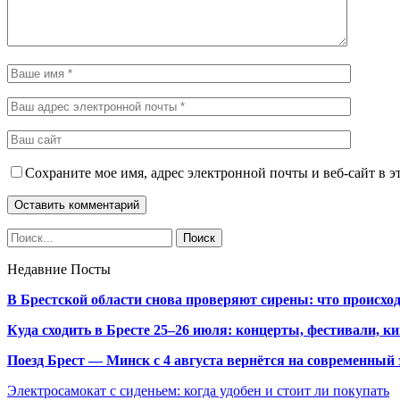
Сохраните мое имя, адрес электронной почты и веб-сайт в э
Недавние Посты
В Брестской области снова проверяют сирены: что происхо
Куда сходить в Бресте 25–26 июля: концерты, фестивали, ки
Поезд Брест — Минск с 4 августа вернётся на современный 
Электросамокат с сиденьем: когда удобен и стоит ли покупать