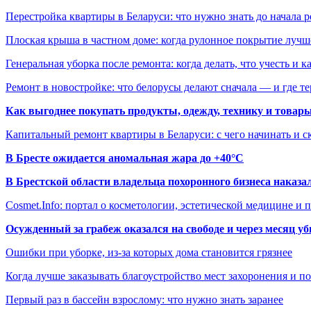
Перестройка квартиры в Беларуси: что нужно знать до начала 
Плоская крыша в частном доме: когда рулонное покрытие луч
Генеральная уборка после ремонта: когда делать, что учесть и 
Ремонт в новостройке: что белорусы делают сначала — и где т
Как выгоднее покупать продукты, одежду, технику и товары
Капитальный ремонт квартиры в Беларуси: с чего начинать и с
В Бресте ожидается аномальная жара до +40°C
В Брестской области владельца похоронного бизнеса наказ
Cosmet.Info: портал о косметологии, эстетической медицине и
Осужденный за грабеж оказался на свободе и через месяц у
Ошибки при уборке, из-за которых дома становится грязнее
Когда лучше заказывать благоустройство мест захоронения и п
Первый раз в бассейн взрослому: что нужно знать заранее