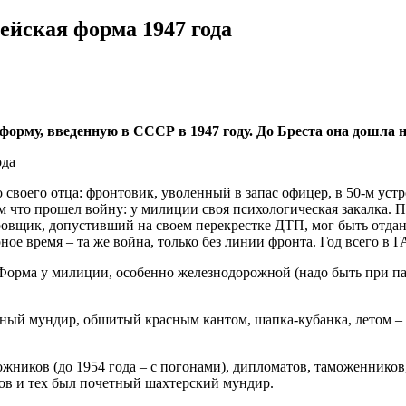
ейская форма 1947 года
рму, введенную в СССР в 1947 году. До Бреста она дошла не
своего отца: фронтовик, уволенный в запас офицер, в 50-м уст
м что прошел войну: у милиции своя психологическая закалка. 
овщик, допустивший на своем перекрестке ДТП, мог быть отдан 
рное время – та же война, только без линии фронта. Год всего в
Форма у милиции, особенно железнодорожной (надо быть при пар
тный мундир, обшитый красным кантом, шапка-кубанка, летом – 
.
жников (до 1954 года – с погонами), дипломатов, таможенников
ов и тех был почетный шахтерский мундир.