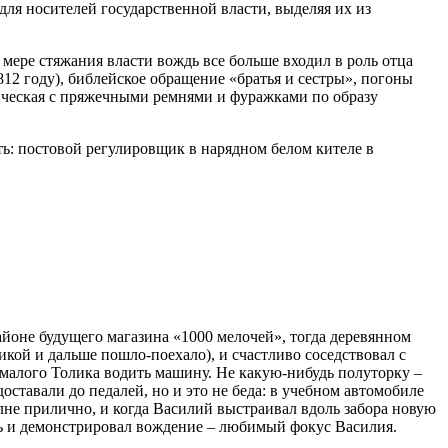
ля носителей государственной власти, выделяя их из
 мере стяжания власти вождь все больше входил в роль отца
812 году), библейское обращение «братья и сестры», погоны
ническая с пряжечными ремнями и фуражками по образу
ть: постовой регулировщик в нарядном белом кителе в
айоне будущего магазина «1000 мелочей», тогда деревянном
ой и дальше пошло-поехало), и счастливо соседствовал с
 малого Толика водить машину. Не какую-нибудь полуторку –
ставали до педалей, но и это не беда: в учебном автомобиле
олне прилично, и когда Василий выстраивал вдоль забора новую
ль и демонстрировал вождение – любимый фокус Василия.