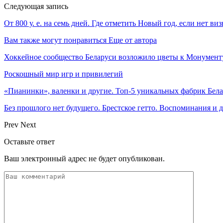
Следующая запись
От 800 у. е. на семь дней. Где отметить Новый год, если нет ви
Вам также могут понравиться
Еще от автора
Хоккейное сообщество Беларуси возложило цветы к Монумен
Роскошный мир игр и привилегий
«Пианинки», валенки и другие. Топ-5 уникальных фабрик Бел
Без прошлого нет будущего. Брестское гетто. Воспоминания и
Prev
Next
Оставьте ответ
Ваш электронный адрес не будет опубликован.