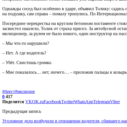
Однажды сосед был особенно в ударе, объявил Толику: садись н
на подушку, сам справа – помалу тронулись. По Интернационал
Посередине перекрестка на круглом бетонном постаменте стоя
засвистел ошалело, Толик от страха присел. За автобусной ост
милиционер, за рулем не было никого, один инструктор на пас
– Мы что-то нарушили?
– Нет. А где водитель?
– Убёг. Свистишь громко.
– Мне показалось… нет, ничего… – приложив пальцы к козырьк
#брест
#милиция
0
417
Поделится
VK
OK.ru
Facebook
Twitter
WhatsApp
Telegram
Viber
Предыдущая запись
Уголовное дело возбудили в отношении водителя, сбившего нас