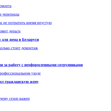
ремонта
ше черепицы
как не потратить время впустую
еряют деньги
 для дома в Беларуси
колько стоит демонтаж
али за работу с неоформленными сотрудниками
 профессиональном уходе
бил гражданскую жену
очему сезон важен