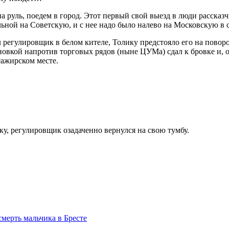
а руль, поедем в город. Этот первый свой выезд в люди рассказч
ьной на Советскую, и с нее надо было налево на Московскую в 
л регулировщик в белом кителе, Толику предстояло его на пово
ановкой напротив торговых рядов (ныне ЦУМа) сдал к бровке и, 
сажирском месте.
у, регулировщик озадаченно вернулся на свою тумбу.
мерть мальчика в Бресте