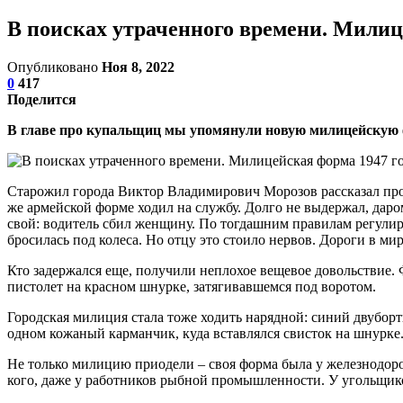
В поисках утраченного времени. Милиц
Опубликовано
Ноя 8, 2022
0
417
Поделится
В главе про купальщиц мы упомянули новую милицейскую фо
Старожил города Виктор Владимирович Морозов рассказал про 
же армейской форме ходил на службу. Долго не выдержал, даро
свой: водитель сбил женщину. По тогдашним правилам регулир
бросилась под колеса. Но отцу это стоило нервов. Дороги в ми
Кто задержался еще, получили неплохое вещевое довольствие. 
пистолет на красном шнурке, затягивавшемся под воротом.
Городская милиция стала тоже ходить нарядной: синий двубор
одном кожаный карманчик, куда вставлялся свисток на шнурке
Не только милицию приодели – своя форма была у железнодоро
кого, даже у работников рыбной промышленности. У угольщик