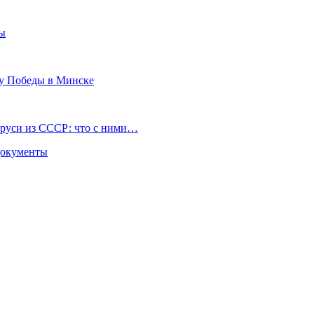
зы
ту Победы в Минске
аруси из СССР: что с ними…
 документы