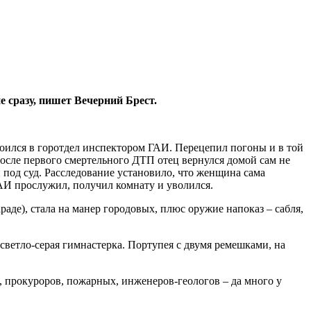
 сразу, пишет Вечерний Брест.
роился в горотдел инспектором ГАИ. Перецепил погоны и в той
После первого смертельного ДТП отец вернулся домой сам не
под суд. Расследование установило, что женщина сама
 ГАИ прослужил, получил комнату и уволился.
аде), стала на манер городовых, плюс оружие напоказ – сабля,
светло-серая гимнастерка. Портупея с двумя ремешками, на
, прокуроров, пожарных, инженеров-геологов – да много у