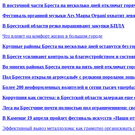
В восточной части Бреста на несколько дней отключат горя
Фестиваль органной музыки Ars Magna Organi охватит девя
В Брестской области резко наращивают закупки БПЛА
Что влияет на комфорт жизни в большом городе
Крупные районы Бреста на несколько дней останутся без г
В Бресте усиливают контроль за благоустройством и состо
Во многих районах Бреста почти на пять дней отключат го
Под Брестом открыли агроусадьбу с редкими породами лош
Более 200 неоформленных водителей и сотни тысяч ущерба:
Коррупция как система: в Брестской области задержан еще
Леса на Брестчине почти полностью под ограничениями: св
В Каменце 19 апреля пройдет фестиваль искусств «Наши о
Эффективный вывоз металлолома: как грамотно организовать 