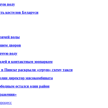
чую воду
ть костелов Беларуси
орячей воды
янием дворов
рячую воду
адей и контактным зоопарком
 в Пинске раскрыли «серую» схему такси
 один директор мясокомбината
ободным остался один район
тражения»
процесс