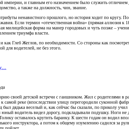
й империи, и главным его назначением было служить отличием д
омство, а также на должность, чин, звание.
атрибуты ненавистного прошлого, но история ходит по кругу. По
ржавия. Если термин «отечественная война» (прямая аллюзия к 1
ная милицейская форма на манер городовых и чуть позже – уче
плением триумфа власти.
и как Глеб Жеглов, по необходимости. Со стороны как посмотре
ой для водителей, не без этого.
ту…
орию своей детской встречи с гаишником. Жил с родителями в р
 самой реке (впоследствии улицу перегородили суконной фабрик
был дядька веселый и, как сейчас бы сказали, по приколу учил
юный водитель видел дорогу, подкладывали подушку. Ноги не до
 Толику оставалось крутить баранку. К шести годам он водил вп
нького инструктора, а потом к общему изумлению садился за ру
олу пойдет…