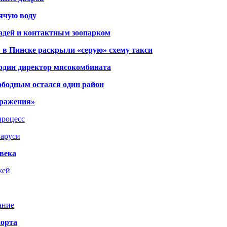
рячую воду
адей и контактным зоопарком
 в Пинске раскрыли «серую» схему такси
 один директор мясокомбината
ободным остался один район
тражения»
процесс
ларуси
века
жей
ание
порта