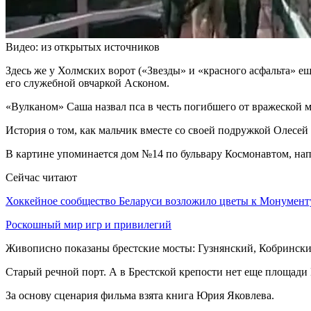
Видео: из открытых источников
Здесь же у Холмских ворот («Звезды» и «красного асфальта» 
его служебной овчаркой Асконом.
«Вулканом» Саша назвал пса в честь погибшего от вражеской м
История о том, как мальчик вместе со своей подружкой Олесей 
В картине упоминается дом №14 по бульвару Космонавтом, нап
Сейчас читают
Хоккейное сообщество Беларуси возложило цветы к Монумен
Роскошный мир игр и привилегий
Живописно показаны брестские мосты: Гузнянский, Кобринский
Старый речной порт. А в Брестской крепости нет еще площад
За основу сценария фильма взята книга Юрия Яковлева.