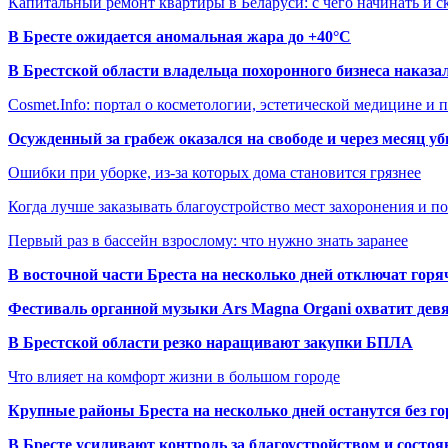
Капитальный ремонт квартиры в Беларуси: с чего начинать и с
В Бресте ожидается аномальная жара до +40°C
В Брестской области владельца похоронного бизнеса наказ
Cosmet.Info: портал о косметологии, эстетической медицине и
Осужденный за грабеж оказался на свободе и через месяц у
Ошибки при уборке, из-за которых дома становится грязнее
Когда лучше заказывать благоустройство мест захоронения и п
Первый раз в бассейн взрослому: что нужно знать заранее
В восточной части Бреста на несколько дней отключат горя
Фестиваль органной музыки Ars Magna Organi охватит девя
В Брестской области резко наращивают закупки БПЛА
Что влияет на комфорт жизни в большом городе
Крупные районы Бреста на несколько дней останутся без г
В Бресте усиливают контроль за благоустройством и состо