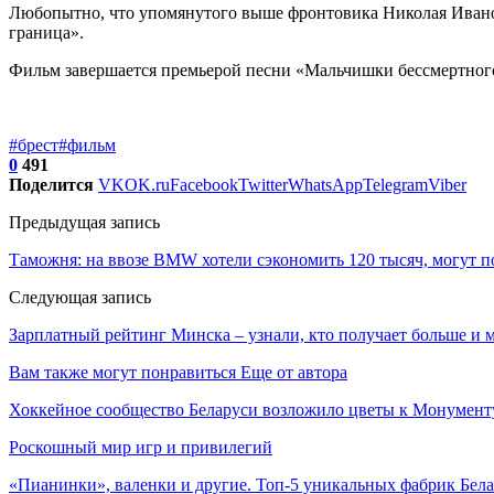
Любопытно, что упомянутого выше фронтовика Николая Иванов
граница».
Фильм завершается премьерой песни «Мальчишки бессмертного 
#брест
#фильм
0
491
Поделится
VK
OK.ru
Facebook
Twitter
WhatsApp
Telegram
Viber
Предыдущая запись
Таможня: на ввозе BMW хотели сэкономить 120 тысяч, могут п
Следующая запись
Зарплатный рейтинг Минска – узнали, кто получает больше и 
Вам также могут понравиться
Еще от автора
Хоккейное сообщество Беларуси возложило цветы к Монумен
Роскошный мир игр и привилегий
«Пианинки», валенки и другие. Топ-5 уникальных фабрик Бел