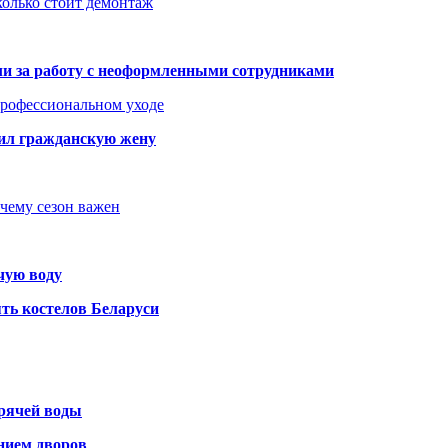
колько стоит демонтаж
али за работу с неоформленными сотрудниками
 профессиональном уходе
бил гражданскую жену
очему сезон важен
чую воду
ть костелов Беларуси
орячей воды
янием дворов