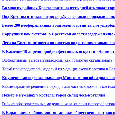
Во многих районах Бреста почти на пять дней отключат го
Под Брестом открыли агроусадьбу с редкими породами лош
Более 200 неоформленных водителей и сотни тысяч ущерба:
Коррупция как система: в Брестской области задержан еще
Леса на Брестчине почти полностью под ограничениями: св
В Каменце 19 апреля пройдет фестиваль искусств «Наши о
Эффективный вывоз металлолома: как грамотно организовать 
Топ-6 производителей изделий из медицинского пластика в Бе
Крушение мотодельтаплана под Минском: погибли два чело
Какие зарядные решения подходят для частных домов и коттед
Пожар в Ружанах у костёла: горел склад леса-кругляка
Гибкие образовательные модели: школа, онлайн и профобразов
В Барановичах обновляют остановки общественного транс