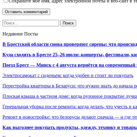
Сохраните мое имя, адрес электронной почты и веб-сайт в э
Недавние Посты
В Брестской области снова проверяют сирены: что происхо
Куда сходить в Бресте 25–26 июля: концерты, фестивали, ки
Поезд Брест — Минск с 4 августа вернётся на современный 
Электросамокат с сиденьем: когда удобен и стоит ли покупать
Перестройка квартиры в Беларуси: что нужно знать до начала 
Плоская крыша в частном доме: когда рулонное покрытие луч
Генеральная уборка после ремонта: когда делать, что учесть и 
Ремонт в новостройке: что белорусы делают сначала — и где т
Как выгоднее покупать продукты, одежду, технику и товары