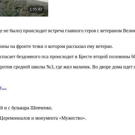
еще не было) происходит встреча главного героя с ветераном В
ины на фронте тезки о котором рассказал ему ветеран.
спасает бездомного пса происходит в Бресте второй половины 60-
ротив средней школы №3, где жил мальчик. Во дворе дома идет 
ту…
 и с бульвара Шевченко.
и Церемониалов и монумента «Мужество».