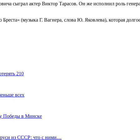
ича сыграл актер Виктор Тарасов. Он же исполнил роль генера
Бреста» (музыка Г. Вагнера, слова Ю. Яковлева), которая долго
отерять 210
меньше всех
ту Победы в Минске
аруси из СССР: что с ними…