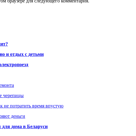
том браузере для следующего комментария.
дит?
но и отдых с детьми
электропоезд
ремонта
ше черепицы
как не потратить время впустую
еряют деньги
 для дома в Беларуси