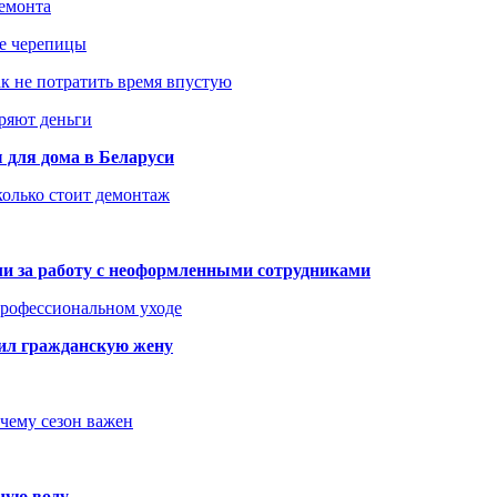
ремонта
ше черепицы
как не потратить время впустую
еряют деньги
 для дома в Беларуси
колько стоит демонтаж
али за работу с неоформленными сотрудниками
 профессиональном уходе
бил гражданскую жену
очему сезон важен
чую воду