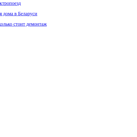
ектропоезд
я дома в Беларуси
колько стоит демонтаж