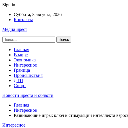
Sign in
Суббота, 8 августа, 2026
Контакты
Медиа Брест
Главная
В мире
Экономика
Интересное
Граница
Происшествия
ДТП
Спорт
Новости Бреста и области
Главная
Интересное
Развивающие игры: ключ к стимуляции интеллекта взрос
Интересное