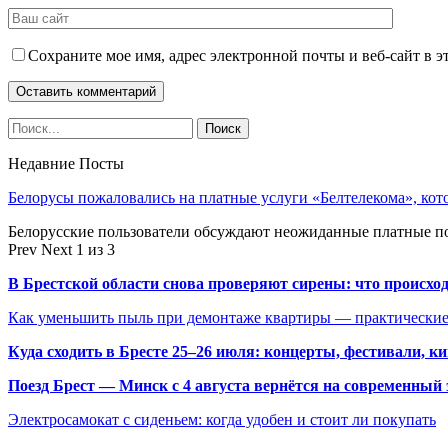
Сохраните мое имя, адрес электронной почты и веб-сайт в э
Недавние Посты
Белорусы пожаловались на платные услуги «Белтелекома», ко
Белорусские пользователи обсуждают неожиданные платные п
Prev
Next
1 из 3
В Брестской области снова проверяют сирены: что происхо
Как уменьшить пыль при демонтаже квартиры — практические
Куда сходить в Бресте 25–26 июля: концерты, фестивали, ки
Поезд Брест — Минск с 4 августа вернётся на современный 
Электросамокат с сиденьем: когда удобен и стоит ли покупать