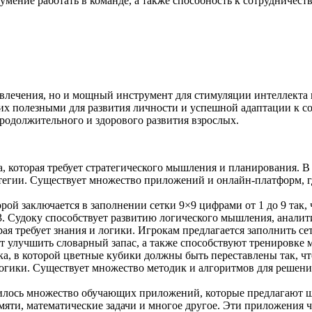
мение работать в команде, а также способность к сотрудничест
звлечения, но и мощный инструмент для стимуляции интеллекта
т их полезными для развития личности и успешной адаптации к 
одолжительного и здорового развития взрослых.
, которая требует стратегического мышления и планирования. В
тегии. Существует множество приложений и онлайн-платформ, гд
рой заключается в заполнении сетки 9×9 цифрами от 1 до 9 так, 
×3. Судоку способствует развитию логического мышления, аналит
ая требует знания и логики. Игрокам предлагается заполнить се
т улучшить словарный запас, а также способствуют тренировке
а, в которой цветные кубики должны быть переставлены так, чт
логики. Существует множество методик и алгоритмов для решен
лось множество обучающих приложений, которые предлагают ши
мяти, математические задачи и многое другое. Эти приложения 