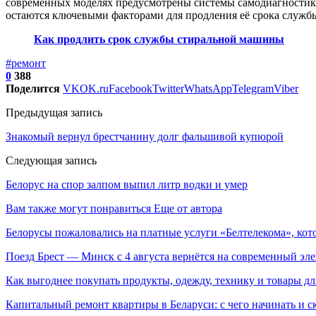
современных моделях предусмотрены системы самодиагностики 
остаются ключевыми факторами для продления её срока служб
Как продлить срок службы стиральной машины
#ремонт
0
388
Поделится
VK
OK.ru
Facebook
Twitter
WhatsApp
Telegram
Viber
Предыдущая запись
Знакомый вернул брестчанину долг фальшивой купюрой
Следующая запись
Белорус на спор залпом выпил литр водки и умер
Вам также могут понравиться
Еще от автора
Белорусы пожаловались на платные услуги «Белтелекома», ко
Поезд Брест — Минск с 4 августа вернётся на современный эл
Как выгоднее покупать продукты, одежду, технику и товары дл
Капитальный ремонт квартиры в Беларуси: с чего начинать и с