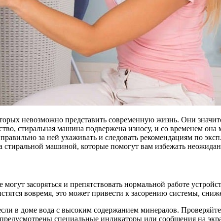
оторых невозможно представить современную жизнь. Они значит
йство, стиральная машина подвержена износу, и со временем она
равильно за ней ухаживать и следовать рекомендациям по эксп
а стиральной машиной, которые помогут вам избежать неожидан
могут засоряться и препятствовать нормальной работе устройст
истятся вовремя, это может привести к засорению системы, сн
если в доме вода с высоким содержанием минералов. Проверяйте
предусмотрены специальные индикаторы или сообщения на экран