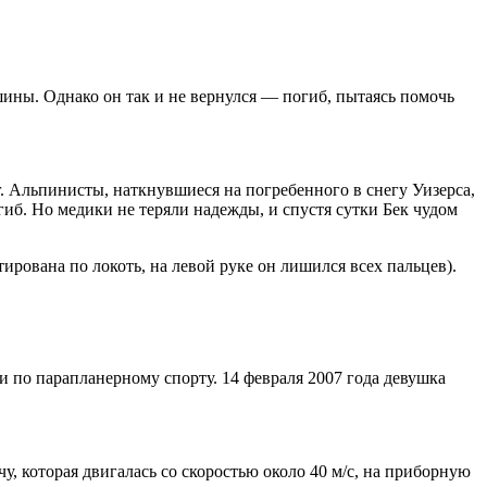
шины. Однако он так и не вернулся — погиб, пытаясь помочь
г. Альпинисты, наткнувшиеся на погребенного в снегу Уизерса,
гиб. Но медики не теряли надежды, и спустя сутки Бек чудом
ирована по локоть, на левой руке он лишился всех пальцев).
 по парапланерному спорту. 14 февраля 2007 года девушка
чу, которая двигалась со скоростью около 40 м/с, на приборную