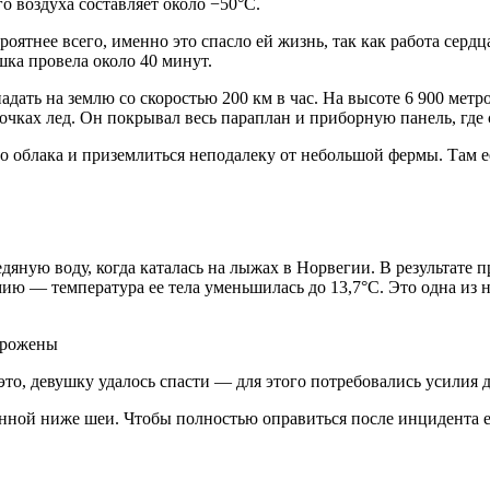
о воздуха составляет около −50°C.
роятнее всего, именно это спасло ей жизнь, так как работа серд
шка провела около 40 минут.
адать на землю со скоростью 200 км в час. На высоте 6 900 метр
очках лед. Он покрывал весь параплан и приборную панель, где
го облака и приземлиться неподалеку от небольшой фермы. Там 
дяную воду, когда каталась на лыжах в Норвегии. В результате 
мию — температура ее тела уменьшилась до 13,7°C. Это одна из 
это, девушку удалось спасти — для этого потребовались усилия 
нной ниже шеи. Чтобы полностью оправиться после инцидента е