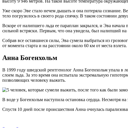
высоту 9 946 метров. На такой высоте температура окружающег
Уже скоро Эве стало нечем дышать и она потеряла сознание. Ве
тело погрузилось в своего рода спячку. В таком состоянии деву
Вскоре от налипшего льда ее параплан закрылся, и Эва начала п
сильной встряски. Первым, что она увидела, был налипший на 
Собрав все оставшиеся силы, Эва сумела выбраться из грозово
от момента старта и на расстоянии около 60 км от места взлета.
Анна Богенхольм
В 1999 году шведский рентгенолог Анна Богенхольм упала в ле
слоем льда. За это время она испытала экстремальную гипотер
позволяющих человеку выжить.
В воде у Богенхольм наступила остановка сердца. Несмотря на 
Спустя 10 дней после происшествия Анна очнулась парализова