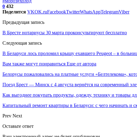
#мороз
#холод
0
432
Поделится
VK
OK.ru
Facebook
Twitter
WhatsApp
Telegram
Viber
Предыдущая запись
В Бресте нотариусы 30 марта проконсультируют бесплатно
Следующая запись
В Беларуси лось проломил крышу ехавшего Peugeot – в больниц
Вам также могут понравиться
Еще от автора
Белорусы пожаловались на платные услуги «Белтелекома», ко
Поезд Брест — Минск с 4 августа вернётся на современный эл
Как выгоднее покупать продукты, одежду, технику и товары дл
Капитальный ремонт квартиры в Беларуси: с чего начинать и с
Prev
Next
Оставьте ответ
Ваш электронный адрес не будет опубликован.