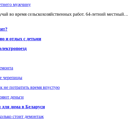
етнего мужчину
чай во время сельскохозяйственных работ. 64-летний местный
дит?
но и отдых с детьми
электропоезд
ремонта
ше черепицы
как не потратить время впустую
еряют деньги
 для дома в Беларуси
колько стоит демонтаж