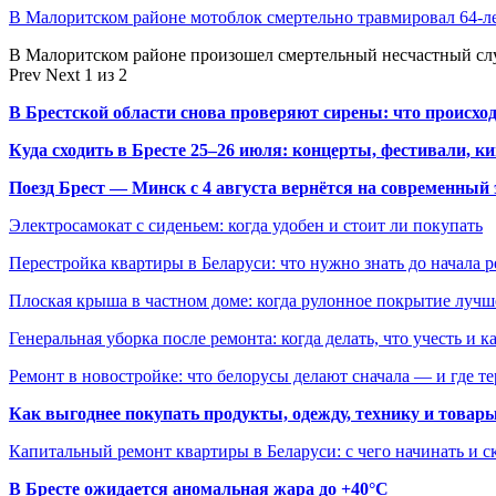
В Малоритском районе мотоблок смертельно травмировал 64-л
В Малоритском районе произошел смертельный несчастный слу
Prev
Next
1 из 2
В Брестской области снова проверяют сирены: что происхо
Куда сходить в Бресте 25–26 июля: концерты, фестивали, ки
Поезд Брест — Минск с 4 августа вернётся на современный 
Электросамокат с сиденьем: когда удобен и стоит ли покупать
Перестройка квартиры в Беларуси: что нужно знать до начала 
Плоская крыша в частном доме: когда рулонное покрытие луч
Генеральная уборка после ремонта: когда делать, что учесть и 
Ремонт в новостройке: что белорусы делают сначала — и где т
Как выгоднее покупать продукты, одежду, технику и товары
Капитальный ремонт квартиры в Беларуси: с чего начинать и с
В Бресте ожидается аномальная жара до +40°C