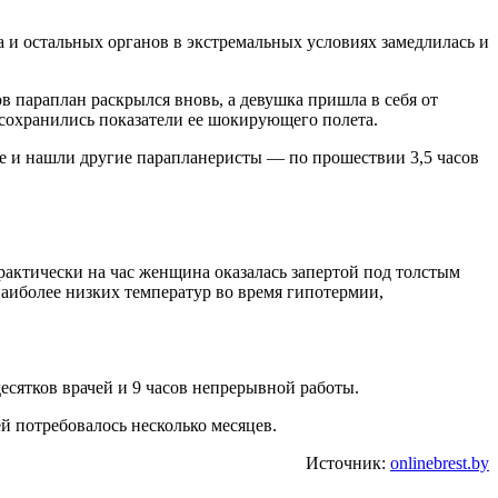
ца и остальных органов в экстремальных условиях замедлилась и
ов параплан раскрылся вновь, а девушка пришла в себя от
 сохранились показатели ее шокирующего полета.
ее и нашли другие парапланеристы — по прошествии 3,5 часов
практически на час женщина оказалась запертой под толстым
наиболее низких температур во время гипотермии,
десятков врачей и 9 часов непрерывной работы.
й потребовалось несколько месяцев.
Источник:
onlinebrest.by