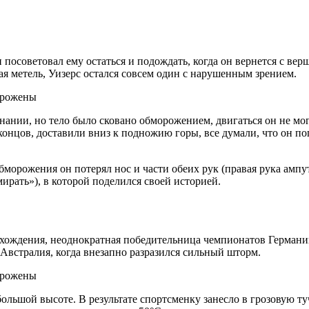
 посоветовал ему остаться и подождать, когда он вернется с вер
ая метель, Уизерс остался совсем один с нарушенным зрением.
нании, но тело было сковано обморожением, двигаться он не мо
 концов, доставили вниз к подножию горы, все думали, что он по
морожения он потерял нос и части обеих рук (правая рука ампут
ирать»), в которой поделился своей историей.
хождения, неоднократная победительница чемпионатов Германии
стралия, когда внезапно разразился сильный шторм.
большой высоте. В результате спортсменку занесло в грозовую ту