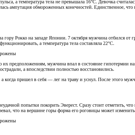
 пульса, а температура тела не превышала 16°C. Девочка считал
алась ампутация обмороженных конечностей. Единственное, что п
а гору Рокко на западе Японии. 7 октября мужчина отбился от г
функционировать, а температура тела составляла 22°C.
о их предположениям, мужчина впал в состояние гипотермии на р
острадали, а впоследствии полностью восстановились.
 а когда пришел в себя — лег на траву и уснул. После этого муж
я неудачной попытки покорить Эверест. Сразу стоит отметить, ч
зревал, что на вершине горы форма его роговицы может изменитьс