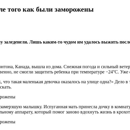
сле того как были заморожены
у заледенели. Лишь каким-то чудом им удалось выжить после
нтона, Канада, вышла из дома. Снежная погода и сильный ветер
енно, не смогли защитить ребенка при температуре −24°C. Уже с
что такая маленькая девочка оказалось на улице одна?» Дело в т
скать.
е замерзшую малышку. Испуганная мать принесла дочку в комнат
льному аппарату, который помог заново вдохнуть жизнь в крохот