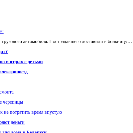
ач
 грузового автомобиля. Пострадавшего доставили в больницу…
дит?
но и отдых с детьми
электропоезд
ремонта
ше черепицы
как не потратить время впустую
еряют деньги
 для дома в Беларуси