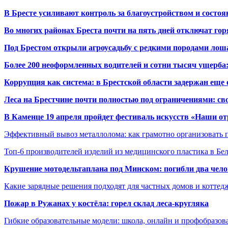
В Бресте усиливают контроль за благоустройством и состо
Во многих районах Бреста почти на пять дней отключат го
Под Брестом открыли агроусадьбу с редкими породами лош
Более 200 неоформленных водителей и сотни тысяч ущерба:
Коррупция как система: в Брестской области задержан еще
Леса на Брестчине почти полностью под ограничениями: св
В Каменце 19 апреля пройдет фестиваль искусств «Наши о
Эффективный вывоз металлолома: как грамотно организовать 
Топ-6 производителей изделий из медицинского пластика в Бе
Крушение мотодельтаплана под Минском: погибли два чело
Какие зарядные решения подходят для частных домов и коттед
Пожар в Ружанах у костёла: горел склад леса-кругляка
Гибкие образовательные модели: школа, онлайн и профобразов