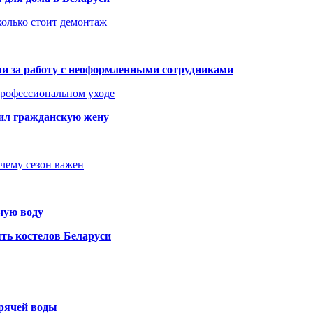
колько стоит демонтаж
али за работу с неоформленными сотрудниками
 профессиональном уходе
бил гражданскую жену
очему сезон важен
чую воду
ть костелов Беларуси
орячей воды