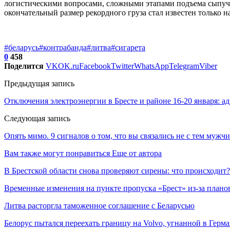
логистическими вопросами, сложными этапами подъема сыпучих
окончательный размер рекордного груза стал известен только на
#беларусь
#контрабанда
#литва
#сигарета
0
458
Поделится
VK
OK.ru
Facebook
Twitter
WhatsApp
Telegram
Viber
Предыдущая запись
Отключения электроэнергии в Бресте и районе 16-20 января: ад
Следующая запись
Опять мимо. 9 сигналов о том, что вы связались не с тем мужч
Вам также могут понравиться
Еще от автора
В Брестской области снова проверяют сирены: что происходит?
Временные изменения на пункте пропуска «Брест» из-за плано
Литва расторгла таможенное соглашение с Беларусью
Белорус пытался переехать границу на Volvo, угнанной в Герма