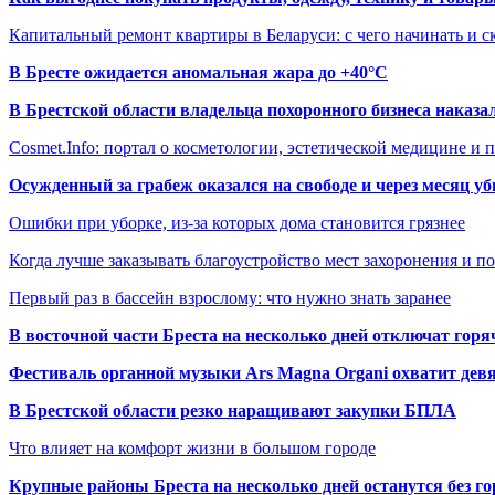
Капитальный ремонт квартиры в Беларуси: с чего начинать и с
В Бресте ожидается аномальная жара до +40°C
В Брестской области владельца похоронного бизнеса наказ
Cosmet.Info: портал о косметологии, эстетической медицине и
Осужденный за грабеж оказался на свободе и через месяц у
Ошибки при уборке, из-за которых дома становится грязнее
Когда лучше заказывать благоустройство мест захоронения и п
Первый раз в бассейн взрослому: что нужно знать заранее
В восточной части Бреста на несколько дней отключат горя
Фестиваль органной музыки Ars Magna Organi охватит девя
В Брестской области резко наращивают закупки БПЛА
Что влияет на комфорт жизни в большом городе
Крупные районы Бреста на несколько дней останутся без г