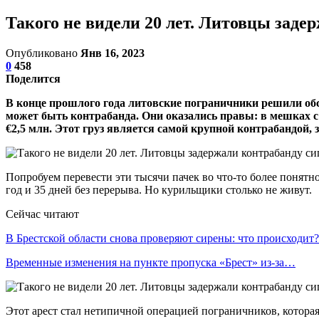
Такого не видели 20 лет. Литовцы заде
Опубликовано
Янв 16, 2023
0
458
Поделится
В конце прошлого года литовские пограничники решили обсл
может быть контрабанда. Они оказались правы: в мешках с 
€2,5 млн. Этот груз является самой крупной контрабандой, 
Попробуем перевести эти тысячи пачек во что-то более понятн
год и 35 дней без перерыва. Но курильщики столько не живут.
Сейчас читают
В Брестской области снова проверяют сирены: что происходит?
Временные изменения на пункте пропуска «Брест» из-за…
Этот арест стал нетипичной операцией пограничников, котора