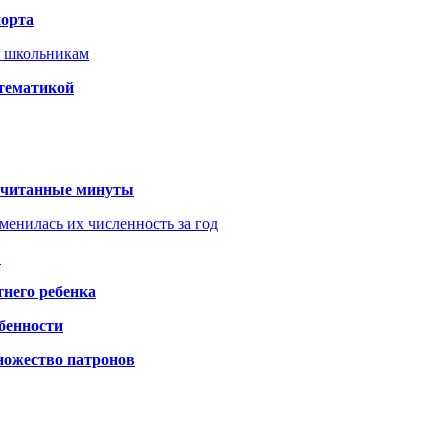
порта
т школьникам
 тематикой
 считанные минуты
менилась их численность за год
?
него ребенка
обенности
ножество патронов