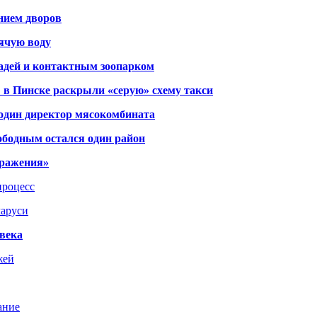
янием дворов
рячую воду
адей и контактным зоопарком
 в Пинске раскрыли «серую» схему такси
 один директор мясокомбината
ободным остался один район
тражения»
процесс
ларуси
века
жей
ание