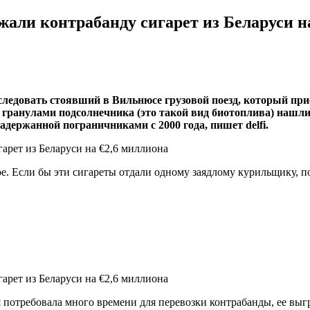
ржали контрабанду сигарет из Беларуси н
едовать стоявший в Вильнюсе грузовой поезд, который приех
гранулами подсолнечника (это такой вид биотоплива) нашли 
задержанной пограничниками с 2000 года, пишет delfi.
ое. Если бы эти сигареты отдали одному заядлому курильщику, 
я потребовала много времени для перевозки контрабанды, ее вы