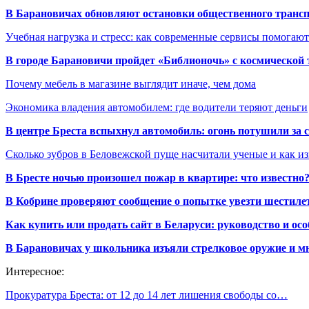
В Барановичах обновляют остановки общественного транс
Учебная нагрузка и стресс: как современные сервисы помогаю
В городе Барановичи пройдет «Библионочь» с космической
Почему мебель в магазине выглядит иначе, чем дома
Экономика владения автомобилем: где водители теряют деньги
В центре Бреста вспыхнул автомобиль: огонь потушили за
Сколько зубров в Беловежской пуще насчитали ученые и как из
В Бресте ночью произошел пожар в квартире: что известно
В Кобрине проверяют сообщение о попытке увезти шестилет
Как купить или продать сайт в Беларуси: руководство и ос
В Барановичах у школьника изъяли стрелковое оружие и м
Интересное:
Прокуратура Бреста: от 12 до 14 лет лишения свободы со…