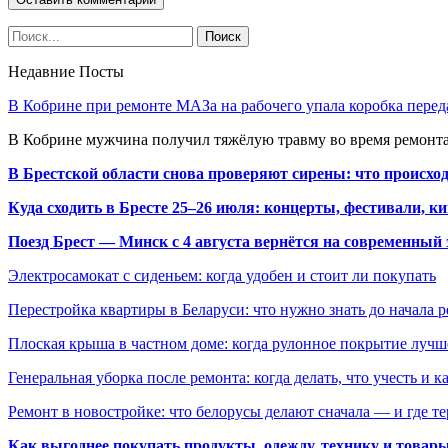
Недавние Посты
В Кобрине при ремонте МАЗа на рабочего упала коробка перед
В Кобрине мужчина получил тяжёлую травму во время ремонта
В Брестской области снова проверяют сирены: что происхо
Куда сходить в Бресте 25–26 июля: концерты, фестивали, ки
Поезд Брест — Минск с 4 августа вернётся на современный 
Электросамокат с сиденьем: когда удобен и стоит ли покупать
Перестройка квартиры в Беларуси: что нужно знать до начала 
Плоская крыша в частном доме: когда рулонное покрытие луч
Генеральная уборка после ремонта: когда делать, что учесть и 
Ремонт в новостройке: что белорусы делают сначала — и где т
Как выгоднее покупать продукты, одежду, технику и товары