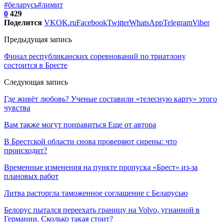
#беларусь
#лимит
0
429
Поделится
VK
OK.ru
Facebook
Twitter
WhatsApp
Telegram
Viber
Предыдущая запись
Финал республиканских соревнований по триатлону
состоится в Бресте
Следующая запись
Где живёт любовь? Ученые составили «телесную карту» этого
чувства
Вам также могут понравиться
Еще от автора
В Брестской области снова проверяют сирены: что
происходит?
Временные изменения на пункте пропуска «Брест» из-за
плановых работ
Литва расторгла таможенное соглашение с Беларусью
Белорус пытался переехать границу на Volvo, угнанной в
Германии. Сколько такая стоит?