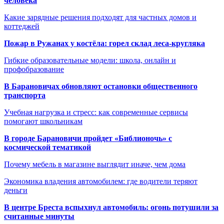
человека
Какие зарядные решения подходят для частных домов и
коттеджей
Пожар в Ружанах у костёла: горел склад леса-кругляка
Гибкие образовательные модели: школа, онлайн и
профобразование
В Барановичах обновляют остановки общественного
транспорта
Учебная нагрузка и стресс: как современные сервисы
помогают школьникам
В городе Барановичи пройдет «Библионочь» с
космической тематикой
Почему мебель в магазине выглядит иначе, чем дома
Экономика владения автомобилем: где водители теряют
деньги
В центре Бреста вспыхнул автомобиль: огонь потушили за
считанные минуты