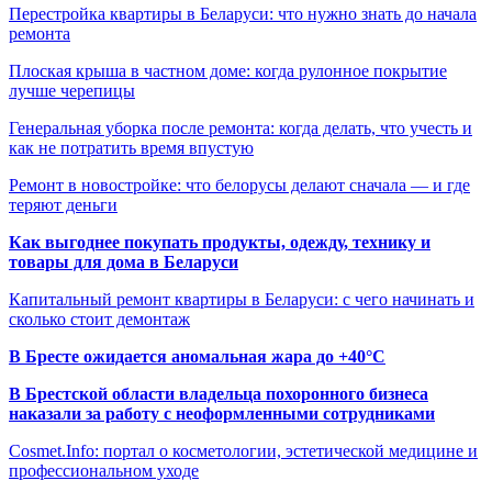
Перестройка квартиры в Беларуси: что нужно знать до начала
ремонта
Плоская крыша в частном доме: когда рулонное покрытие
лучше черепицы
Генеральная уборка после ремонта: когда делать, что учесть и
как не потратить время впустую
Ремонт в новостройке: что белорусы делают сначала — и где
теряют деньги
Как выгоднее покупать продукты, одежду, технику и
товары для дома в Беларуси
Капитальный ремонт квартиры в Беларуси: с чего начинать и
сколько стоит демонтаж
В Бресте ожидается аномальная жара до +40°C
В Брестской области владельца похоронного бизнеса
наказали за работу с неоформленными сотрудниками
Cosmet.Info: портал о косметологии, эстетической медицине и
профессиональном уходе