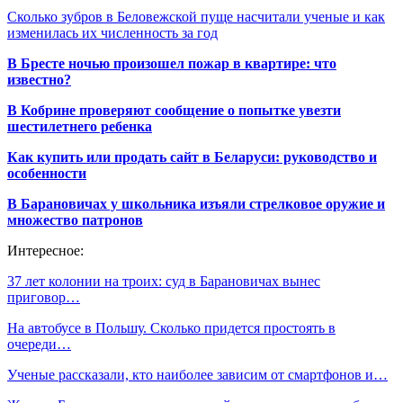
Сколько зубров в Беловежской пуще насчитали ученые и как
изменилась их численность за год
В Бресте ночью произошел пожар в квартире: что
известно?
В Кобрине проверяют сообщение о попытке увезти
шестилетнего ребенка
Как купить или продать сайт в Беларуси: руководство и
особенности
В Барановичах у школьника изъяли стрелковое оружие и
множество патронов
Интересное:
37 лет колонии на троих: суд в Барановичах вынес
приговор…
На автобусе в Польшу. Сколько придется простоять в
очереди…
Ученые рассказали, кто наиболее зависим от смартфонов и…