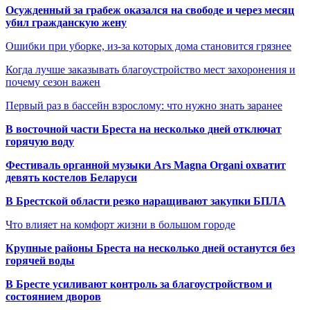
Осужденный за грабеж оказался на свободе и через месяц
убил гражданскую жену
Ошибки при уборке, из-за которых дома становится грязнее
Когда лучше заказывать благоустройство мест захоронения и
почему сезон важен
Первый раз в бассейн взрослому: что нужно знать заранее
В восточной части Бреста на несколько дней отключат
горячую воду
Фестиваль органной музыки Ars Magna Organi охватит
девять костелов Беларуси
В Брестской области резко наращивают закупки БПЛА
Что влияет на комфорт жизни в большом городе
Крупные районы Бреста на несколько дней останутся без
горячей воды
В Бресте усиливают контроль за благоустройством и
состоянием дворов