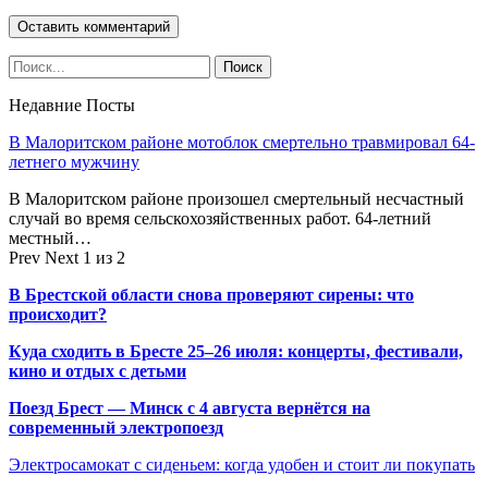
Недавние Посты
В Малоритском районе мотоблок смертельно травмировал 64-
летнего мужчину
В Малоритском районе произошел смертельный несчастный
случай во время сельскохозяйственных работ. 64-летний
местный…
Prev
Next
1 из 2
В Брестской области снова проверяют сирены: что
происходит?
Куда сходить в Бресте 25–26 июля: концерты, фестивали,
кино и отдых с детьми
Поезд Брест — Минск с 4 августа вернётся на
современный электропоезд
Электросамокат с сиденьем: когда удобен и стоит ли покупать