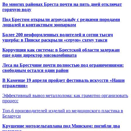
Во многих районах Бреста почти на пять дней отключат
горячую воду
Под Брестом открыли агроусадьбу с редкими породами
лошадей и контактным зоопарком
Более 200 неоформленных водителей и сотни тысяч
ущерба: в Пинске раскрыли «серую» схему такси
Коррупция как система: в Брестской области задержан
еще один директор мясокомбината
Леса на Брестчине почти полностью под ограничениями:
свободным остался один район
В Каменце 19 апреля пройдет фестиваль искусств «Наши
отражения»
Эффективный вывоз металлолома: как грамотно организовать
процесс
Топ-6 производителей изделий из медицинского пластика в
Беларуси
Крушение мотодельтаплана под Минском: погибли два