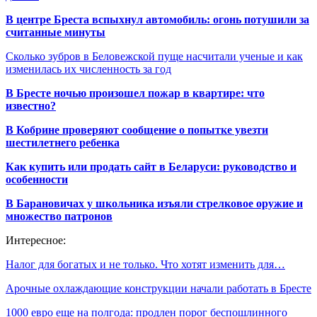
В центре Бреста вспыхнул автомобиль: огонь потушили за
считанные минуты
Сколько зубров в Беловежской пуще насчитали ученые и как
изменилась их численность за год
В Бресте ночью произошел пожар в квартире: что
известно?
В Кобрине проверяют сообщение о попытке увезти
шестилетнего ребенка
Как купить или продать сайт в Беларуси: руководство и
особенности
В Барановичах у школьника изъяли стрелковое оружие и
множество патронов
Интересное:
Налог для богатых и не только. Что хотят изменить для…
Арочные охлаждающие конструкции начали работать в Бресте
1000 евро еще на полгода: продлен порог беспошлинного