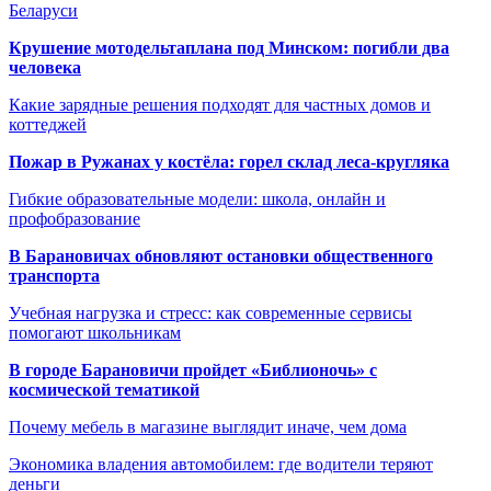
Беларуси
Крушение мотодельтаплана под Минском: погибли два
человека
Какие зарядные решения подходят для частных домов и
коттеджей
Пожар в Ружанах у костёла: горел склад леса-кругляка
Гибкие образовательные модели: школа, онлайн и
профобразование
В Барановичах обновляют остановки общественного
транспорта
Учебная нагрузка и стресс: как современные сервисы
помогают школьникам
В городе Барановичи пройдет «Библионочь» с
космической тематикой
Почему мебель в магазине выглядит иначе, чем дома
Экономика владения автомобилем: где водители теряют
деньги