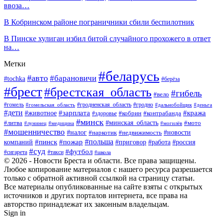
ввоза…
В Кобринском районе пограничники сбили беспилотник
В Пинске хулиган избил битой случайного прохожего в ответ
на…
Метки
#беларусь
#авто
#барановичи
#tochka
#берёза
#брест
#брестская_область
#гибель
#вело
#гродненская_область
#гомель
#гомельская_область
#гродно
#дальнобойщик
#деньга
#дети
#зарплата
#животное
#кража
#кобрин
#контрабанда
#здоровье
#минск
#минская_область
#литва
#мото
#лунинец
#медицина
#могилёв
#мошенничество
#новости
#налог
#недвижимость
#наркотик
#польша
#пинск
#пожар
компаний
#приговор
#работа
#россия
#суд
#футбол
#такси
#сигарета
#школа
© 2026 - Новости Бреста и области. Все права защищены.
Любое копирование материалов с нашего ресурса разрешается
только с обратной активной ссылкой на страницу статьи.
Все материалы опубликованные на сайте взяты с открытых
источников и других порталов интернета, все права на
авторство принадлежат их законным владельцам.
Sign in