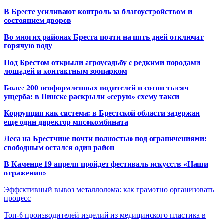
В Бресте усиливают контроль за благоустройством и
состоянием дворов
Во многих районах Бреста почти на пять дней отключат
горячую воду
Под Брестом открыли агроусадьбу с редкими породами
лошадей и контактным зоопарком
Более 200 неоформленных водителей и сотни тысяч
ущерба: в Пинске раскрыли «серую» схему такси
Коррупция как система: в Брестской области задержан
еще один директор мясокомбината
Леса на Брестчине почти полностью под ограничениями:
свободным остался один район
В Каменце 19 апреля пройдет фестиваль искусств «Наши
отражения»
Эффективный вывоз металлолома: как грамотно организовать
процесс
Топ-6 производителей изделий из медицинского пластика в