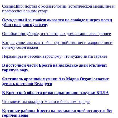
Cosmet.Info: портал о косметологии, эстетической медицине и
профессиональном уходе
Осужденный за грабеж оказался на свободе и через месяц
убил гражданскую жену
Ошибки при уборке, из-за которых дома становится грязнее
Когда лучше заказывать благоустройство мест захоронения и
почему сезон важен
Первый раз в бассейн взрослому: что нужно знать заранее
В восточной части Бреста на несколько дней отключат
горячую воду
Фестиваль органной музыки Ars Magna Organi охватит
девять костелов Беларуси
В Брестской области резко наращивают закупки БПЛА
Что влияет на комфорт жизни в большом городе
Крупные районы Бреста на несколько дней останутся без
горячей воды