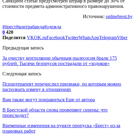
Санкцией статьи предусмотрен штраф в размере до 30% от
стоимости предмета административного правонарушения.
Источник:
onlinebrest.by
#брест
#контрабанда
#одежда
0
420
Поделится
VK
OK.ru
Facebook
Twitter
WhatsApp
Telegram
Viber
Предыдущая запись
За очистку вентиляции обычным пылесосом брали 175
рублей. Тысячи белорусов пострадали от «ходоков»
Следующая запись
Психотерапевт перечислил признаки, по которым можно
распознать измену в отношениях
Вам также могут понравиться
Еще от автора
В Брестской области снова проверяют сирены: что
происходит?
Временные изменения на пункте пропуска «Брест» из-за
плановых работ