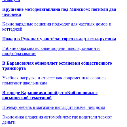
Крушение мотодельтаплана под Минском: погибли два
человека
Какие зарядные решения подходят для частных домов и
коттеджей
Пожар в Ружанах у костёла: горел склад леса-кругляка
Гибкие образовательные модели: школа, онлайн и
профобразование
В Барановичах обновляют остановки общественного
транспорта
Учебная нагрузка и стресс: как современные сервисы
помогают школьникам
В городе Барановичи пройдет «Библионочь» с
космической тематикой
Почему мебель в магазине выглядит иначе, чем дома
Экономика владения автомобилем: где водители теряют
деньги