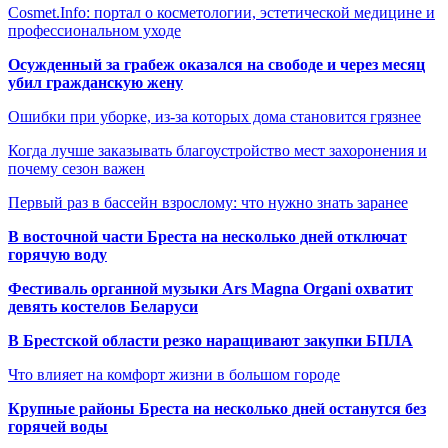
Cosmet.Info: портал о косметологии, эстетической медицине и
профессиональном уходе
Осужденный за грабеж оказался на свободе и через месяц
убил гражданскую жену
Ошибки при уборке, из-за которых дома становится грязнее
Когда лучше заказывать благоустройство мест захоронения и
почему сезон важен
Первый раз в бассейн взрослому: что нужно знать заранее
В восточной части Бреста на несколько дней отключат
горячую воду
Фестиваль органной музыки Ars Magna Organi охватит
девять костелов Беларуси
В Брестской области резко наращивают закупки БПЛА
Что влияет на комфорт жизни в большом городе
Крупные районы Бреста на несколько дней останутся без
горячей воды