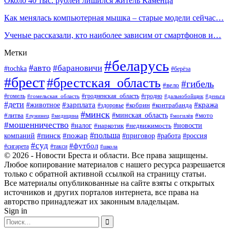
Около 40 тыс. рублей лишился житель Каменца
Как менялась компьютерная мышка – старые модели сейчас…
Ученые рассказали, кто наиболее зависим от смартфонов и…
Метки
#беларусь
#авто
#барановичи
#tochka
#берёза
#брест
#брестская_область
#гибель
#вело
#гродненская_область
#гомель
#гомельская_область
#гродно
#дальнобойщик
#деньга
#дети
#зарплата
#животное
#кража
#кобрин
#контрабанда
#здоровье
#минск
#минская_область
#литва
#мото
#лунинец
#медицина
#могилёв
#мошенничество
#новости
#налог
#недвижимость
#наркотик
#польша
#пинск
#пожар
компаний
#приговор
#работа
#россия
#суд
#футбол
#такси
#сигарета
#школа
© 2026 - Новости Бреста и области. Все права защищены.
Любое копирование материалов с нашего ресурса разрешается
только с обратной активной ссылкой на страницу статьи.
Все материалы опубликованные на сайте взяты с открытых
источников и других порталов интернета, все права на
авторство принадлежат их законным владельцам.
Sign in