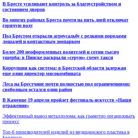
В Бресте усиливают контроль за благоустройством и
состоянием дворов
Во многих районах Бреста почти на пять дней отключат
горячую воду
Под Брестом открыли агроусадьбу с редкими породами
лошадей и контактным зоопарком
Более 200 неоформленных водителей и сотни тысяч
ущерба: в Пинске раскрыли «серую» схему такси
Коррупция как система: в Брестской области задержан
еще один директор мясокомбината
Леса на Брестчине почти полностью под ограничениями:
свободным остался один район
В Каменце 19 апреля пройдет фестиваль искусств «Наши
отражения»
Эффективный вывоз металлолома: как грамотно организовать
процесс
Топ-6 производителей изделий из медицинского пластика в
Беларуси