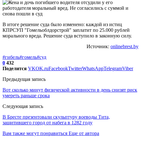
В итоге решение суда было изменено: каждой из истиц
КПРСУП "Гомельоблдорстрой" заплатит по 25.000 рублей
морального вреда. Решение суда вступило в законную силу.
Источник:
onlinebrest.by
#гибель
#гомель
#суд
0
432
Поделится
VK
OK.ru
Facebook
Twitter
WhatsApp
Telegram
Viber
Предыдущая запись
Вот сколько минут физической активности в день снизят риск
умереть раньше срока
Следующая запись
В Бресте презентовали скульптуру воеводы Тита,
защитившего город от набега в 1282 году
Вам также могут понравиться
Еще от автора