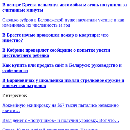
В центре Бреста вспыхнул автомобиль: огонь потушили за
считанные минуты
Сколько зубров в Беловежской пуще насчитали ученые и как
изменилась их численность за год
В Бресте ночью произошел пожар в квартире: что
известно?
В Кобрине проверяют сообщение о попытке увезти
шестилетнего ребенка
Как купить или продать сайт в Беларуси: руководство и
особенности
В Барановичах у школьника изъяли стрелковое оружие и
множество патронов
Интересное:
Хоккейную экипировку на $67 тысяч пытались незаконно
ввезти…
Взял денег с «попутчиков» и получил уголовку. Вот что…