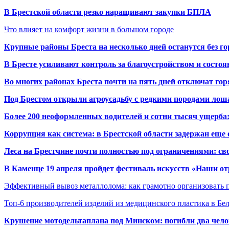
В Брестской области резко наращивают закупки БПЛА
Что влияет на комфорт жизни в большом городе
Крупные районы Бреста на несколько дней останутся без г
В Бресте усиливают контроль за благоустройством и состо
Во многих районах Бреста почти на пять дней отключат го
Под Брестом открыли агроусадьбу с редкими породами лош
Более 200 неоформленных водителей и сотни тысяч ущерба:
Коррупция как система: в Брестской области задержан еще
Леса на Брестчине почти полностью под ограничениями: св
В Каменце 19 апреля пройдет фестиваль искусств «Наши о
Эффективный вывоз металлолома: как грамотно организовать 
Топ-6 производителей изделий из медицинского пластика в Бе
Крушение мотодельтаплана под Минском: погибли два чело