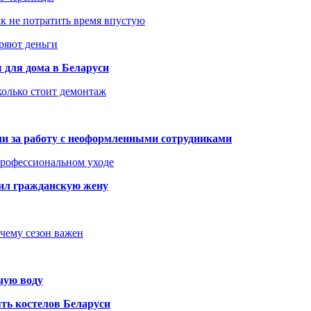
как не потратить время впустую
еряют деньги
 для дома в Беларуси
колько стоит демонтаж
али за работу с неоформленными сотрудниками
 профессиональном уходе
бил гражданскую жену
очему сезон важен
чую воду
ть костелов Беларуси