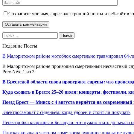
Сохраните мое имя, адрес электронной почты и веб-сайт в э
Недавние Посты
В Малоритском районе мотоблок смертельно травмировал 64-л
В Малоритском районе произошел смертельный несчастный слу
Prev
Next
1 из 2
В Брестской области снова проверяют сирены: что происхо
Куда сходить в Бресте 25–26 июля: концерты, фестивали, ки
Поезд Брест — Минск с 4 августа вернётся на современный 
Электросамокат с сиденьем: когда удобен и стоит ли покупать
Перестройка квартиры в Беларуси: что нужно знать до начала 
Плоская крыша в частном доме: когда рулонное покрытие луч