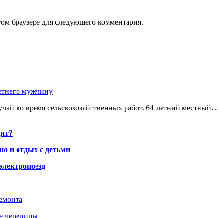
том браузере для следующего комментария.
етнего мужчину
чай во время сельскохозяйственных работ. 64-летний местный
дит?
но и отдых с детьми
электропоезд
ремонта
ше черепицы