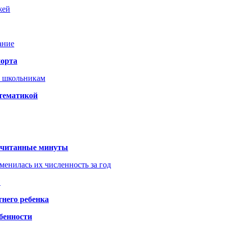
жей
ание
порта
т школьникам
 тематикой
 считанные минуты
менилась их численность за год
?
него ребенка
обенности