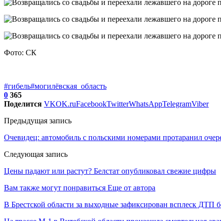
Фото: СК
#гибель
#могилёвская_область
0
365
Поделится
VK
OK.ru
Facebook
Twitter
WhatsApp
Telegram
Viber
Предыдущая запись
Очевидец: автомобиль с польскими номерами протаранил очер
Следующая запись
Цены падают или растут? Белстат опубликовал свежие цифры
Вам также могут понравиться
Еще от автора
В Брестской области за выходные зафиксирован всплеск ДТП б