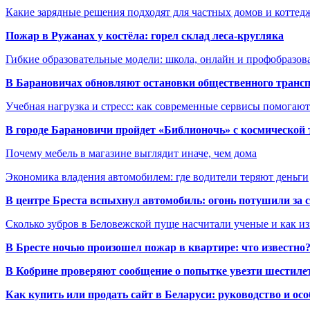
Какие зарядные решения подходят для частных домов и коттед
Пожар в Ружанах у костёла: горел склад леса-кругляка
Гибкие образовательные модели: школа, онлайн и профобразов
В Барановичах обновляют остановки общественного транс
Учебная нагрузка и стресс: как современные сервисы помогаю
В городе Барановичи пройдет «Библионочь» с космической
Почему мебель в магазине выглядит иначе, чем дома
Экономика владения автомобилем: где водители теряют деньги
В центре Бреста вспыхнул автомобиль: огонь потушили за
Сколько зубров в Беловежской пуще насчитали ученые и как из
В Бресте ночью произошел пожар в квартире: что известно
В Кобрине проверяют сообщение о попытке увезти шестилет
Как купить или продать сайт в Беларуси: руководство и ос