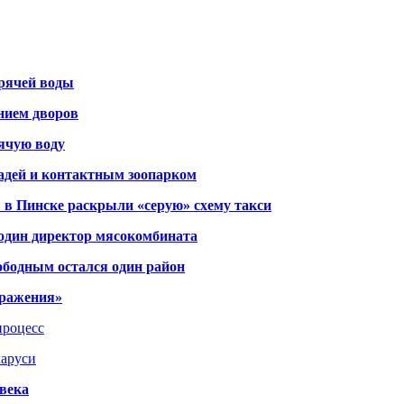
орячей воды
янием дворов
рячую воду
адей и контактным зоопарком
 в Пинске раскрыли «серую» схему такси
 один директор мясокомбината
ободным остался один район
тражения»
процесс
ларуси
века