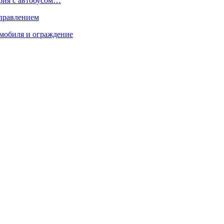
ария с автобусом…
управлением
мобиля и ограждение