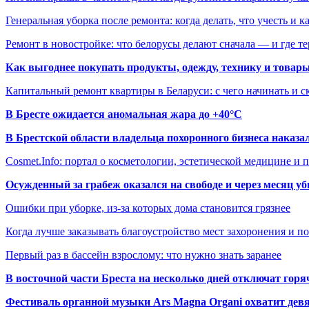
Генеральная уборка после ремонта: когда делать, что учесть и 
Ремонт в новостройке: что белорусы делают сначала — и где т
Как выгоднее покупать продукты, одежду, технику и товары
Капитальный ремонт квартиры в Беларуси: с чего начинать и с
В Бресте ожидается аномальная жара до +40°C
В Брестской области владельца похоронного бизнеса наказ
Cosmet.Info: портал о косметологии, эстетической медицине и
Осужденный за грабеж оказался на свободе и через месяц у
Ошибки при уборке, из-за которых дома становится грязнее
Когда лучше заказывать благоустройство мест захоронения и п
Первый раз в бассейн взрослому: что нужно знать заранее
В восточной части Бреста на несколько дней отключат горя
Фестиваль органной музыки Ars Magna Organi охватит девя