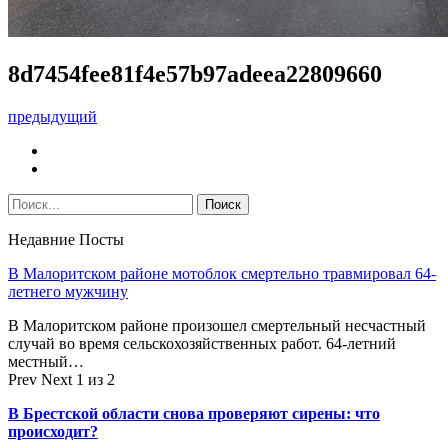
8d7454fee81f4e57b97adeea22809660
предыдущий
Недавние Посты
В Малоритском районе мотоблок смертельно травмировал 64-
летнего мужчину
В Малоритском районе произошел смертельный несчастный
случай во время сельскохозяйственных работ. 64-летний
местный…
Prev
Next
1 из 2
В Брестской области снова проверяют сирены: что
происходит?