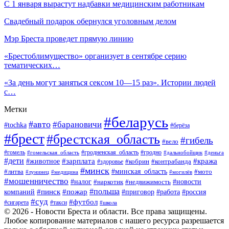
С 1 января вырастут надбавки медицинским работникам
Свадебный подарок обернулся уголовным делом
Мэр Бреста проведет прямую линию
«Брестоблимущество» организует в сентябре серию
тематических…
«За день могут заняться сексом 10—15 раз». Истории людей
с…
Метки
#беларусь
#авто
#барановичи
#tochka
#берёза
#брест
#брестская_область
#гибель
#вело
#гродненская_область
#гомель
#гомельская_область
#гродно
#дальнобойщик
#деньга
#дети
#зарплата
#животное
#кража
#кобрин
#контрабанда
#здоровье
#минск
#минская_область
#литва
#мото
#лунинец
#медицина
#могилёв
#мошенничество
#новости
#налог
#недвижимость
#наркотик
#польша
#пинск
#пожар
компаний
#приговор
#работа
#россия
#суд
#футбол
#такси
#сигарета
#школа
© 2026 - Новости Бреста и области. Все права защищены.
Любое копирование материалов с нашего ресурса разрешается