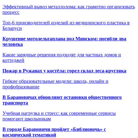
Эффективный вывоз металлолома: как грамотно организовать
процесс
Топ-6 производителей изделий из медицинского пластика в
Беларуси
Крушение мотодельтаплана под Минском: погибли два
человека
Какие зарядные решения подходят для частных домов и
коттеджей
Пожар в Ружанах у костёла: горел склад леса-кругляка
Гибкие образовательные модели: школа, онлайн и
профобразование
В Барановичах обновляют остановки общественного
транспорта
Учебная нагрузка и стресс: как современные сервисы
помогают школьникам
В городе Барановичи пройдет «Библионочь» с
космической тематикой