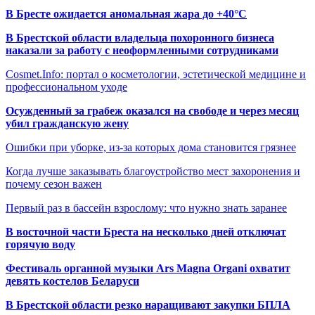
В Бресте ожидается аномальная жара до +40°C
В Брестской области владельца похоронного бизнеса
наказали за работу с неоформленными сотрудниками
Cosmet.Info: портал о косметологии, эстетической медицине и
профессиональном уходе
Осужденный за грабеж оказался на свободе и через месяц
убил гражданскую жену
Ошибки при уборке, из-за которых дома становится грязнее
Когда лучше заказывать благоустройство мест захоронения и
почему сезон важен
Первый раз в бассейн взрослому: что нужно знать заранее
В восточной части Бреста на несколько дней отключат
горячую воду
Фестиваль органной музыки Ars Magna Organi охватит
девять костелов Беларуси
В Брестской области резко наращивают закупки БПЛА