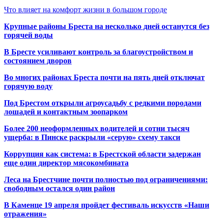
Что влияет на комфорт жизни в большом городе
Крупные районы Бреста на несколько дней останутся без
горячей воды
В Бресте усиливают контроль за благоустройством и
состоянием дворов
Во многих районах Бреста почти на пять дней отключат
горячую воду
Под Брестом открыли агроусадьбу с редкими породами
лошадей и контактным зоопарком
Более 200 неоформленных водителей и сотни тысяч
ущерба: в Пинске раскрыли «серую» схему такси
Коррупция как система: в Брестской области задержан
еще один директор мясокомбината
Леса на Брестчине почти полностью под ограничениями:
свободным остался один район
В Каменце 19 апреля пройдет фестиваль искусств «Наши
отражения»