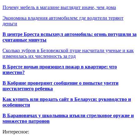
Почему мебель в магазине выглядит иначе, чем дома
Экономика владения автомобилем: где водители теряют
деньги
В центре Бреста вспыхнул автомобиль: огонь потушили за
считанные минуты
Сколько зубров в Беловежской пуще насчитали ученые и как
изменилась их численность за год
В Бресте ночью произошел пожар в квартире: что
известно?
В Кобрине проверяют сообщение о попытке увезти
шестилетнего ребенка
Как купить или продать сайт в Беларуси: руководство и
особенности
В Барановичах у школьника изъяли стрелковое оружие и
множество патронов
Интересное: