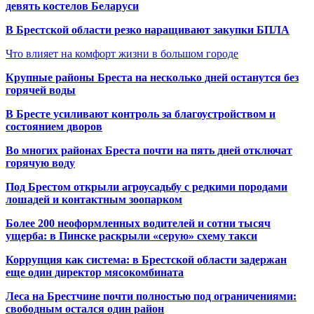
девять костелов Беларуси
В Брестской области резко наращивают закупки БПЛА
Что влияет на комфорт жизни в большом городе
Крупные районы Бреста на несколько дней останутся без
горячей воды
В Бресте усиливают контроль за благоустройством и
состоянием дворов
Во многих районах Бреста почти на пять дней отключат
горячую воду
Под Брестом открыли агроусадьбу с редкими породами
лошадей и контактным зоопарком
Более 200 неоформленных водителей и сотни тысяч
ущерба: в Пинске раскрыли «серую» схему такси
Коррупция как система: в Брестской области задержан
еще один директор мясокомбината
Леса на Брестчине почти полностью под ограничениями:
свободным остался один район