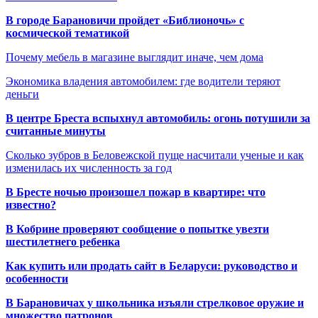
В городе Барановичи пройдет «Библионочь» с
космической тематикой
Почему мебель в магазине выглядит иначе, чем дома
Экономика владения автомобилем: где водители теряют
деньги
В центре Бреста вспыхнул автомобиль: огонь потушили за
считанные минуты
Сколько зубров в Беловежской пуще насчитали ученые и как
изменилась их численность за год
В Бресте ночью произошел пожар в квартире: что
известно?
В Кобрине проверяют сообщение о попытке увезти
шестилетнего ребенка
Как купить или продать сайт в Беларуси: руководство и
особенности
В Барановичах у школьника изъяли стрелковое оружие и
множество патронов