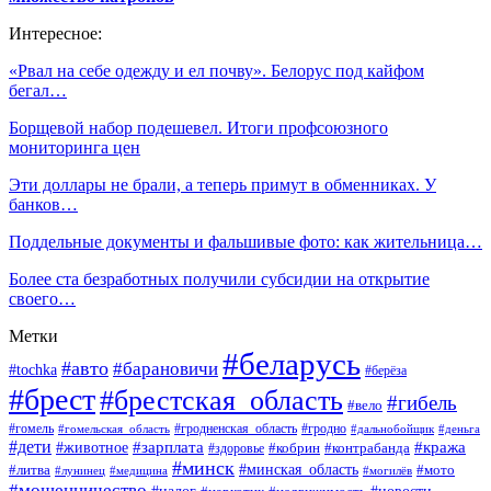
Интересное:
«Рвал на себе одежду и ел почву». Белорус под кайфом
бегал…
Борщевой набор подешевел. Итоги профсоюзного
мониторинга цен
Эти доллары не брали, а теперь примут в обменниках. У
банков…
Поддельные документы и фальшивые фото: как жительница…
Более ста безработных получили субсидии на открытие
своего…
Метки
#беларусь
#авто
#барановичи
#tochka
#берёза
#брест
#брестская_область
#гибель
#вело
#гродненская_область
#гомель
#гомельская_область
#гродно
#дальнобойщик
#деньга
#дети
#зарплата
#животное
#кража
#кобрин
#контрабанда
#здоровье
#минск
#минская_область
#литва
#мото
#лунинец
#медицина
#могилёв
#мошенничество
#новости