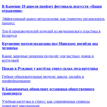
В Каменце 19 апреля пройдет фестиваль искусств «Наши
отражения»
Эффективный вывоз металлолома: как грамотно организовать
процесс
Топ-6 производителей изделий из медицинского пластика в
Беларуси
Крушение мотодельтаплана под Минском: погибли два
человека
Какие зарядные решения подходят для частных домов и
коттеджей
Пожар в Ружанах у костёла: горел склад леса-кругляка
Гибкие образовательные модели: школа, онлайн и
профобразование
В Барановичах обновляют остановки общественного
транспорта
Учебная нагрузка и стресс: как современные сервисы
помогают школьникам