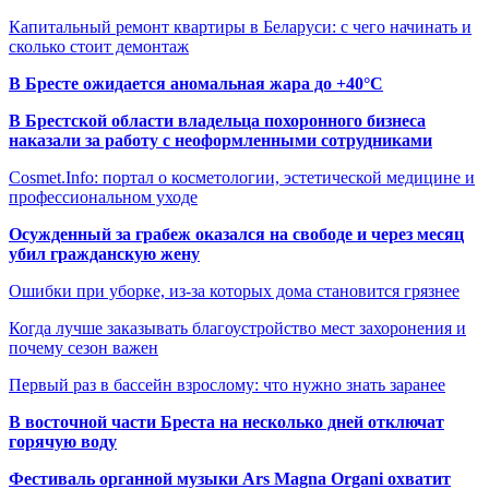
Капитальный ремонт квартиры в Беларуси: с чего начинать и
сколько стоит демонтаж
В Бресте ожидается аномальная жара до +40°C
В Брестской области владельца похоронного бизнеса
наказали за работу с неоформленными сотрудниками
Cosmet.Info: портал о косметологии, эстетической медицине и
профессиональном уходе
Осужденный за грабеж оказался на свободе и через месяц
убил гражданскую жену
Ошибки при уборке, из-за которых дома становится грязнее
Когда лучше заказывать благоустройство мест захоронения и
почему сезон важен
Первый раз в бассейн взрослому: что нужно знать заранее
В восточной части Бреста на несколько дней отключат
горячую воду
Фестиваль органной музыки Ars Magna Organi охватит