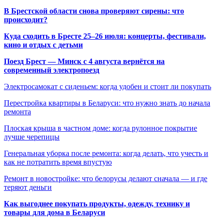
В Брестской области снова проверяют сирены: что
происходит?
Куда сходить в Бресте 25–26 июля: концерты, фестивали,
кино и отдых с детьми
Поезд Брест — Минск с 4 августа вернётся на
современный электропоезд
Электросамокат с сиденьем: когда удобен и стоит ли покупать
Перестройка квартиры в Беларуси: что нужно знать до начала
ремонта
Плоская крыша в частном доме: когда рулонное покрытие
лучше черепицы
Генеральная уборка после ремонта: когда делать, что учесть и
как не потратить время впустую
Ремонт в новостройке: что белорусы делают сначала — и где
теряют деньги
Как выгоднее покупать продукты, одежду, технику и
товары для дома в Беларуси