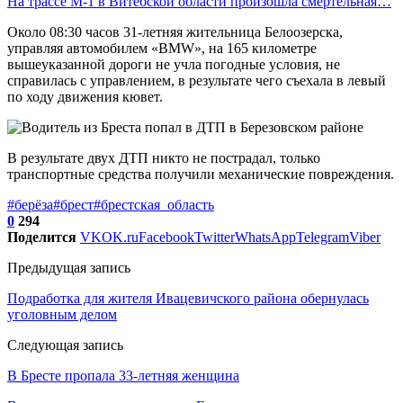
На трассе М-1 в Витебской области произошла смертельная…
Около 08:30 часов 31-летняя жительница Белоозерска,
управляя автомобилем «BMW», на 165 километре
вышеуказанной дороги не учла погодные условия, не
справилась с управлением, в результате чего съехала в левый
по ходу движения кювет.
В результате двух ДТП никто не пострадал, только
транспортные средства получили механические повреждения.
#берёза
#брест
#брестская_область
0
294
Поделится
VK
OK.ru
Facebook
Twitter
WhatsApp
Telegram
Viber
Предыдущая запись
Подработка для жителя Ивацевичского района обернулась
уголовным делом
Следующая запись
В Бресте пропала 33-летняя женщина