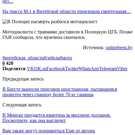
без…
На трассе М-1 в Витебской области произошла смертельная…
Мотоциклиста с травмами доставили в Полоцкую ЦГБ. Позже
ГАИ сообщила, что мужчина скончался.
Источник:
onlinebrest.by
#витебская_область
#гибель
#мото
0
428
Поделится
VK
OK.ru
Facebook
Twitter
WhatsApp
Telegram
Viber
Предыдущая запись
В Бресте вынесен приговор иностранцам, пытавшимся
провезти через границу более 70 кг гашиша
Следующая запись
В Минске продается квартира за миллион долларов.
Посмотрите, как она выглядит
Вам также могут понравиться
Еще от автора