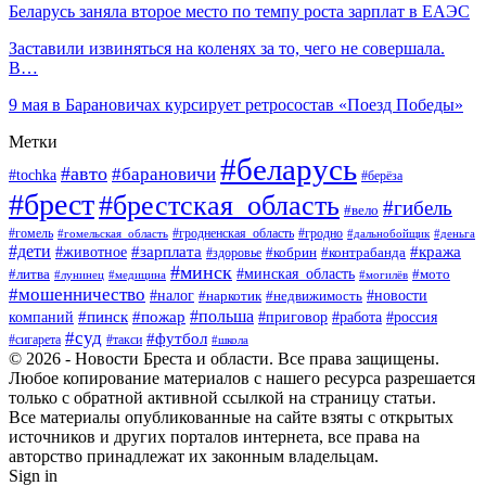
Беларусь заняла второе место по темпу роста зарплат в ЕАЭС
Заставили извиняться на коленях за то, чего не совершала.
В…
9 мая в Барановичах курсирует ретросостав «Поезд Победы»
Метки
#беларусь
#авто
#барановичи
#tochka
#берёза
#брест
#брестская_область
#гибель
#вело
#гродненская_область
#гомель
#гомельская_область
#гродно
#дальнобойщик
#деньга
#дети
#зарплата
#животное
#кража
#кобрин
#контрабанда
#здоровье
#минск
#минская_область
#литва
#мото
#лунинец
#медицина
#могилёв
#мошенничество
#новости
#налог
#недвижимость
#наркотик
#польша
#пинск
#пожар
компаний
#приговор
#работа
#россия
#суд
#футбол
#такси
#сигарета
#школа
© 2026 - Новости Бреста и области. Все права защищены.
Любое копирование материалов с нашего ресурса разрешается
только с обратной активной ссылкой на страницу статьи.
Все материалы опубликованные на сайте взяты с открытых
источников и других порталов интернета, все права на
авторство принадлежат их законным владельцам.
Sign in