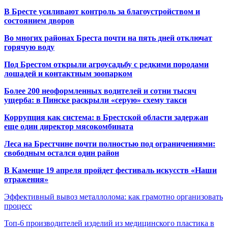
В Бресте усиливают контроль за благоустройством и
состоянием дворов
Во многих районах Бреста почти на пять дней отключат
горячую воду
Под Брестом открыли агроусадьбу с редкими породами
лошадей и контактным зоопарком
Более 200 неоформленных водителей и сотни тысяч
ущерба: в Пинске раскрыли «серую» схему такси
Коррупция как система: в Брестской области задержан
еще один директор мясокомбината
Леса на Брестчине почти полностью под ограничениями:
свободным остался один район
В Каменце 19 апреля пройдет фестиваль искусств «Наши
отражения»
Эффективный вывоз металлолома: как грамотно организовать
процесс
Топ-6 производителей изделий из медицинского пластика в