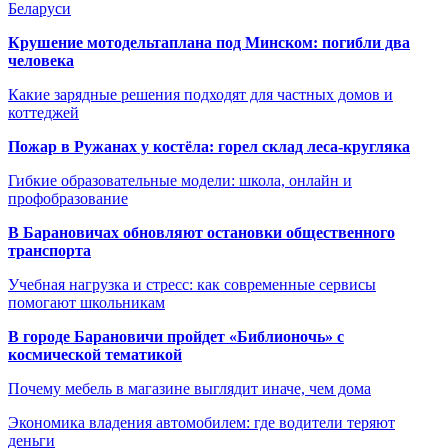
Беларуси
Крушение мотодельтаплана под Минском: погибли два
человека
Какие зарядные решения подходят для частных домов и
коттеджей
Пожар в Ружанах у костёла: горел склад леса-кругляка
Гибкие образовательные модели: школа, онлайн и
профобразование
В Барановичах обновляют остановки общественного
транспорта
Учебная нагрузка и стресс: как современные сервисы
помогают школьникам
В городе Барановичи пройдет «Библионочь» с
космической тематикой
Почему мебель в магазине выглядит иначе, чем дома
Экономика владения автомобилем: где водители теряют
деньги