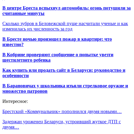
В центре Бреста вспыхнул автомобиль: огонь потушили за
считанные минуты
Сколько зубров в Беловежской пуще насчитали ученые и как
изменилась их численность за год
В Бресте ночью произошел пожар в квартире: что
известно?
В Кобрине проверяют сообщение о попытке увезти
шестилетнего ребенка
Как купить или продать сайт в Беларуси: руководство и
особенности
В Барановичах у школьника изъяли стрелковое оружие и
множество патронов
Интересное:
Брестский «Коммунальник» пополнился двумя новыми…
Задержан уроженец Беларуси, устроивший жуткое ДТП с
двумя…