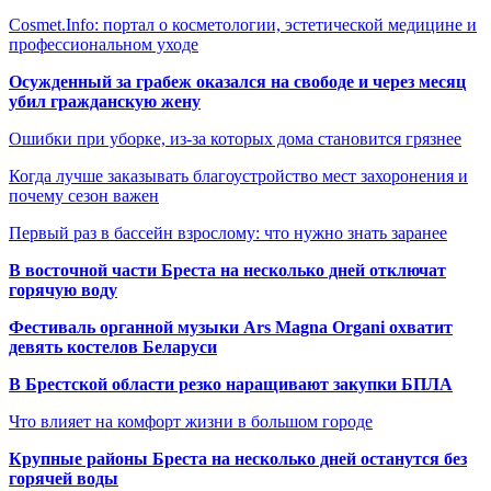
Cosmet.Info: портал о косметологии, эстетической медицине и
профессиональном уходе
Осужденный за грабеж оказался на свободе и через месяц
убил гражданскую жену
Ошибки при уборке, из-за которых дома становится грязнее
Когда лучше заказывать благоустройство мест захоронения и
почему сезон важен
Первый раз в бассейн взрослому: что нужно знать заранее
В восточной части Бреста на несколько дней отключат
горячую воду
Фестиваль органной музыки Ars Magna Organi охватит
девять костелов Беларуси
В Брестской области резко наращивают закупки БПЛА
Что влияет на комфорт жизни в большом городе
Крупные районы Бреста на несколько дней останутся без
горячей воды