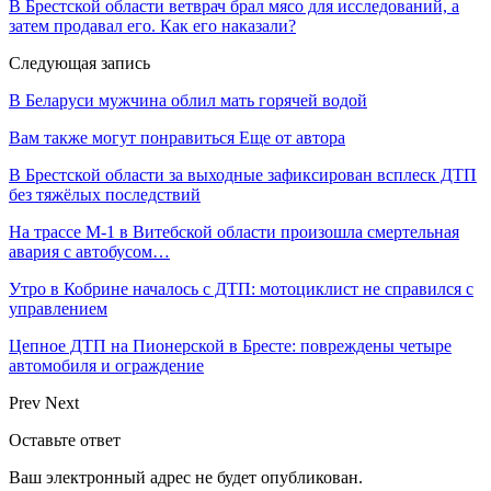
В Брестской области ветврач брал мясо для исследований, а
затем продавал его. Как его наказали?
Следующая запись
В Беларуси мужчина облил мать горячей водой
Вам также могут понравиться
Еще от автора
В Брестской области за выходные зафиксирован всплеск ДТП
без тяжёлых последствий
На трассе М-1 в Витебской области произошла смертельная
авария с автобусом…
Утро в Кобрине началось с ДТП: мотоциклист не справился с
управлением
Цепное ДТП на Пионерской в Бресте: повреждены четыре
автомобиля и ограждение
Prev
Next
Оставьте ответ
Ваш электронный адрес не будет опубликован.