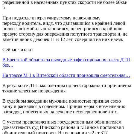
разрешенной в населенных пунктах скорости не более 60км/
ч.
При подъезде к нерегулируемому пешеходному
переходу водитель, видя, что двигавшийся в крайней левой
полосе автомобиль остановился, перестроился в крайнюю
правую сторону для опережения попутного транспорта и, не
заметив двоих девочек 11 и 12 лет, совершил на них наезд.
Сейчас читают
В Брестской области за выходные зафиксирован всплеск ДТП
без…
На трассе М-1 в Витебской области произошла смертельная…
В результате ДТП малолетним по неосторожности причинены
тяжкие телесные повреждения.
В судебном заседании мужчина полностью признал свою
вину и раскаялся в содеянном. Принял меры к возмещению
расходов, понесенных на лечение несовершеннолетних.
С учетом представленных государственным обвинителем
доказательств суд Пинского района и г.Пинска постановил
обвинительный приговор. На основании ч.2 ст.317