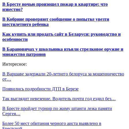
В Бресте ночью произошел пожар в квартире: что
известно?
В Кобрине проверяют сообщение о попытке увезти
шестилетнего ребенка
Как купить или продать сайт в Беларуси: руководство и
особенности
В Барановичах у школьника изъяли стрелковое оружие и
множество патронов
Интересное:
В Варшаве задержали 20-летнего белоруса за мошенничество
от…
Появились подробности ДТП в Березе
Так выглядит невезение. Водитель почти год ездил без…
В Бресте пройдет турнир по жиму штанги лежа памяти
Сергея…
Более 50 мест обитания черного аиста выявлено в
Брестской…