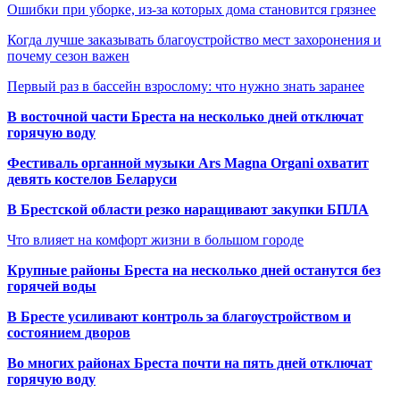
Ошибки при уборке, из-за которых дома становится грязнее
Когда лучше заказывать благоустройство мест захоронения и
почему сезон важен
Первый раз в бассейн взрослому: что нужно знать заранее
В восточной части Бреста на несколько дней отключат
горячую воду
Фестиваль органной музыки Ars Magna Organi охватит
девять костелов Беларуси
В Брестской области резко наращивают закупки БПЛА
Что влияет на комфорт жизни в большом городе
Крупные районы Бреста на несколько дней останутся без
горячей воды
В Бресте усиливают контроль за благоустройством и
состоянием дворов
Во многих районах Бреста почти на пять дней отключат
горячую воду