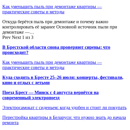
Как уменьшить пыль при демонтаже квартиры —
практические советы и методы
Откуда берётся пыль при демонтаже и почему важно
контролировать её заранее Основной источник пыли при
демонтаже —…
Prev
Next
1 из 3
В Брестской области снова проверяют сирены: что
происходит?
Как уменьшить пыль при демонтаже квартиры —
практические советы и методы
Куда сходить в Бресте 25–26 июля: концерты, фестивали,
кино и отдых с детьми
Поезд Брест — Минск с 4 августа вернётся на
современный электропоезд
Электросамокат с сиденьем: когда удобен и стоит ли покупать
Перестройка квартиры в Беларуси: что нужно знать до начала
ремонта