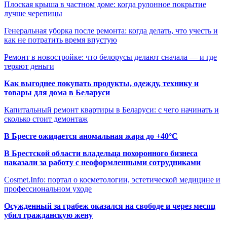
Плоская крыша в частном доме: когда рулонное покрытие
лучше черепицы
Генеральная уборка после ремонта: когда делать, что учесть и
как не потратить время впустую
Ремонт в новостройке: что белорусы делают сначала — и где
теряют деньги
Как выгоднее покупать продукты, одежду, технику и
товары для дома в Беларуси
Капитальный ремонт квартиры в Беларуси: с чего начинать и
сколько стоит демонтаж
В Бресте ожидается аномальная жара до +40°C
В Брестской области владельца похоронного бизнеса
наказали за работу с неоформленными сотрудниками
Cosmet.Info: портал о косметологии, эстетической медицине и
профессиональном уходе
Осужденный за грабеж оказался на свободе и через месяц
убил гражданскую жену