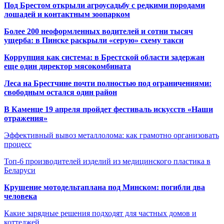
Под Брестом открыли агроусадьбу с редкими породами
лошадей и контактным зоопарком
Более 200 неоформленных водителей и сотни тысяч
ущерба: в Пинске раскрыли «серую» схему такси
Коррупция как система: в Брестской области задержан
еще один директор мясокомбината
Леса на Брестчине почти полностью под ограничениями:
свободным остался один район
В Каменце 19 апреля пройдет фестиваль искусств «Наши
отражения»
Эффективный вывоз металлолома: как грамотно организовать
процесс
Топ-6 производителей изделий из медицинского пластика в
Беларуси
Крушение мотодельтаплана под Минском: погибли два
человека
Какие зарядные решения подходят для частных домов и
коттеджей