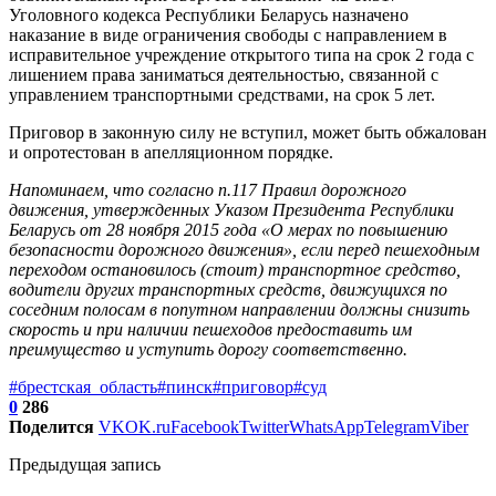
Уголовного кодекса Республики Беларусь назначено
наказание в виде ограничения свободы с направлением в
исправительное учреждение открытого типа на срок 2 года с
лишением права заниматься деятельностью, связанной с
управлением транспортными средствами, на срок 5 лет.
Приговор в законную силу не вступил, может быть обжалован
и опротестован в апелляционном порядке.
Напоминаем, что согласно п.117 Правил дорожного
движения, утвержденных Указом Президента Республики
Беларусь от 28 ноября 2015 года «О мерах по повышению
безопасности дорожного движения», если перед пешеходным
переходом остановилось (стоит) транспортное средство,
водители других транспортных средств, движущихся по
соседним полосам в попутном направлении должны снизить
скорость и при наличии пешеходов предоставить им
преимущество и уступить дорогу соответственно.
#брестская_область
#пинск
#приговор
#суд
0
286
Поделится
VK
OK.ru
Facebook
Twitter
WhatsApp
Telegram
Viber
Предыдущая запись