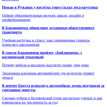
Пожар в Ружанах у костёла: горел склад леса-кругляка
Гибкие образовательные модели: школа, онлайн и
профобразование
В Барановичах обновляют остановки общественного
транспорта
Учебная нагрузка и стресс: как современные сервисы
помогают школьникам
В городе Барановичи пройдет «Библионочь» с
космической тематикой
Почему мебель в магазине выглядит иначе, чем дома
Экономика владения автомобилем: где водители теряют
деньги
В центре Бреста вспыхнул автомобиль: огонь потушили за
считанные минуты
Сколько зубров в Беловежской пуще насчитали ученые и как
изменилась их численность за год