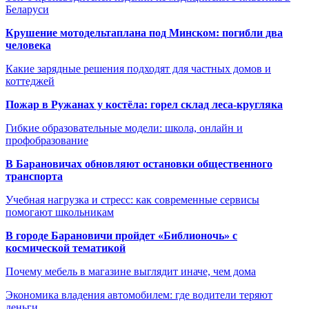
Беларуси
Крушение мотодельтаплана под Минском: погибли два
человека
Какие зарядные решения подходят для частных домов и
коттеджей
Пожар в Ружанах у костёла: горел склад леса-кругляка
Гибкие образовательные модели: школа, онлайн и
профобразование
В Барановичах обновляют остановки общественного
транспорта
Учебная нагрузка и стресс: как современные сервисы
помогают школьникам
В городе Барановичи пройдет «Библионочь» с
космической тематикой
Почему мебель в магазине выглядит иначе, чем дома
Экономика владения автомобилем: где водители теряют
деньги