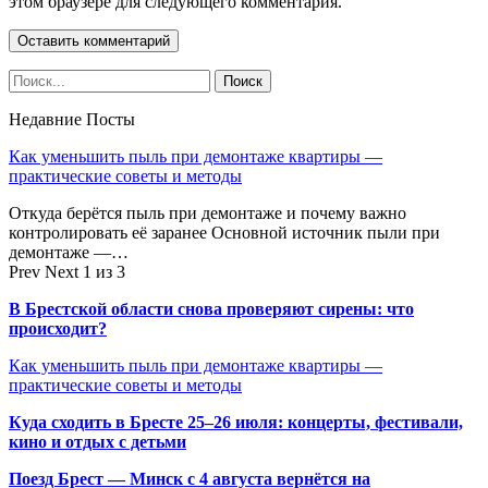
этом браузере для следующего комментария.
Недавние Посты
Как уменьшить пыль при демонтаже квартиры —
практические советы и методы
Откуда берётся пыль при демонтаже и почему важно
контролировать её заранее Основной источник пыли при
демонтаже —…
Prev
Next
1 из 3
В Брестской области снова проверяют сирены: что
происходит?
Как уменьшить пыль при демонтаже квартиры —
практические советы и методы
Куда сходить в Бресте 25–26 июля: концерты, фестивали,
кино и отдых с детьми
Поезд Брест — Минск с 4 августа вернётся на