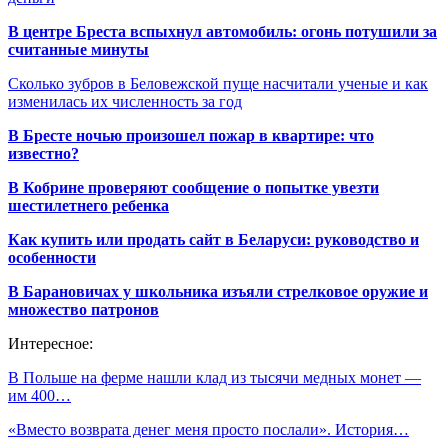
В центре Бреста вспыхнул автомобиль: огонь потушили за
считанные минуты
Сколько зубров в Беловежской пуще насчитали ученые и как
изменилась их численность за год
В Бресте ночью произошел пожар в квартире: что
известно?
В Кобрине проверяют сообщение о попытке увезти
шестилетнего ребенка
Как купить или продать сайт в Беларуси: руководство и
особенности
В Барановичах у школьника изъяли стрелковое оружие и
множество патронов
Интересное:
В Польше на ферме нашли клад из тысячи медных монет —
им 400…
«Вместо возврата денег меня просто послали». История…