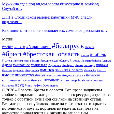
Мужчина сдал под видом золота бижутерию в ломбард.
Случай в…
ДТП в Столинском районе: работники МЧС спасли
водителя…
Как понять, что вы не высыпаетесь: сомнолог рассказал о…
Метки
#беларусь
#авто
#барановичи
#tochka
#берёза
#брест
#брестская_область
#гибель
#вело
#гродненская_область
#гомель
#гомельская_область
#гродно
#дальнобойщик
#деньга
#дети
#зарплата
#животное
#кража
#кобрин
#контрабанда
#здоровье
#минск
#минская_область
#литва
#мото
#лунинец
#медицина
#могилёв
#мошенничество
#новости
#налог
#недвижимость
#наркотик
#польша
#пинск
#пожар
компаний
#приговор
#работа
#россия
#суд
#футбол
#такси
#сигарета
#школа
© 2026 - Новости Бреста и области. Все права защищены.
Любое копирование материалов с нашего ресурса разрешается
только с обратной активной ссылкой на страницу статьи.
Все материалы опубликованные на сайте взяты с открытых
источников и других порталов интернета, все права на
авторство принадлежат их законным владельцам.