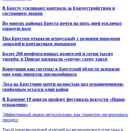
В Бресте усиливают контроль за благоустройством и
состоянием дворов
Во многих районах Бреста почти на пять дней отключат
горячую воду
Под Брестом открыли агроусадьбу с редкими породами
лошадей и контактным зоопарком
Более 200 неоформленных водителей и сотни тысяч
ущерба: в Пинске раскрыли «серую» схему такси
Коррупция как система: в Брестской области задержан
еще один директор мясокомбината
Леса на Брестчине почти полностью под ограничениями:
свободным остался один район
В Каменце 19 апреля пройдет фестиваль искусств «Наши
отражения»
Эффективный вывоз металлолома: как грамотно организовать
процесс
Топ-6 производителей изделий из медицинского пластика в