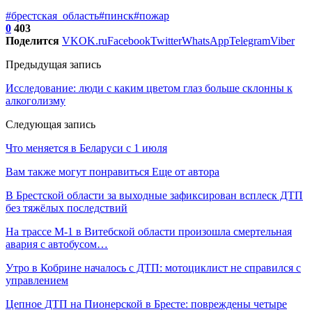
#брестская_область
#пинск
#пожар
0
403
Поделится
VK
OK.ru
Facebook
Twitter
WhatsApp
Telegram
Viber
Предыдущая запись
Исследование: люди с каким цветом глаз больше склонны к
алкоголизму
Следующая запись
Что меняется в Беларуси с 1 июля
Вам также могут понравиться
Еще от автора
В Брестской области за выходные зафиксирован всплеск ДТП
без тяжёлых последствий
На трассе М-1 в Витебской области произошла смертельная
авария с автобусом…
Утро в Кобрине началось с ДТП: мотоциклист не справился с
управлением
Цепное ДТП на Пионерской в Бресте: повреждены четыре