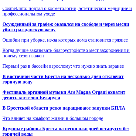
Cosmet.Info: портал о косметологии, эстетической медицине и
профессиональном уходе
Осужденный за грабеж оказался на свободе и через месяц
убил гражданскую жену
Ошибки при уборке, из-за которых дома становится грязнее
Когда лучше заказывать благоустройство мест захоронения и
почему сезон важен
Первый раз в бассейн взрослому: что нужно знать заранее
В восточной части Бреста на несколько дней отключат
горячую воду
Фестиваль органной музыки Ars Magna Organi охватит
девять костелов Беларуси
В Брестской области резко наращивают закупки БПЛА
Что влияет на комфорт жизни в большом городе
Крупные районы Бреста на несколько дней останутся без
горячей воды