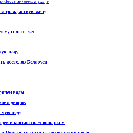
 профессиональном уходе
бил гражданскую жену
очему сезон важен
чую воду
ть костелов Беларуси
орячей воды
янием дворов
рячую воду
адей и контактным зоопарком
 в Пинске раскрыли «серую» схему такси