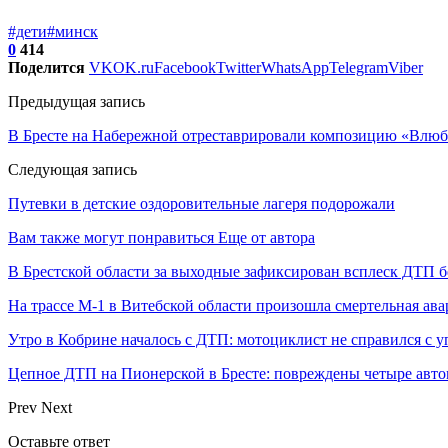
#дети
#минск
0
414
Поделится
VK
OK.ru
Facebook
Twitter
WhatsApp
Telegram
Viber
Предыдущая запись
В Бресте на Набережной отреставрировали композицию «Влюб
Следующая запись
Путевки в детские оздоровительные лагеря подорожали
Вам также могут понравиться
Еще от автора
В Брестской области за выходные зафиксирован всплеск ДТП б
На трассе М-1 в Витебской области произошла смертельная ав
Утро в Кобрине началось с ДТП: мотоциклист не справился с 
Цепное ДТП на Пионерской в Бресте: повреждены четыре авто
Prev
Next
Оставьте ответ