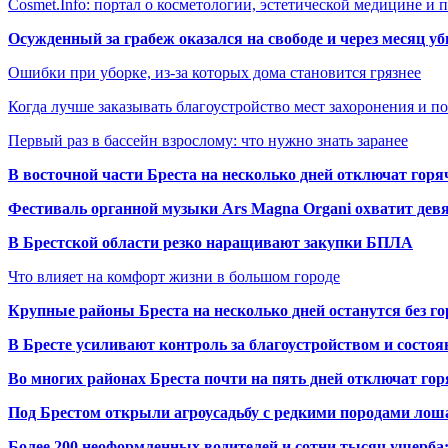
Cosmet.Info: портал о косметологии, эстетической медицине и
Осужденный за грабеж оказался на свободе и через месяц у
Ошибки при уборке, из-за которых дома становится грязнее
Когда лучше заказывать благоустройство мест захоронения и п
Первый раз в бассейн взрослому: что нужно знать заранее
В восточной части Бреста на несколько дней отключат горя
Фестиваль органной музыки Ars Magna Organi охватит девя
В Брестской области резко наращивают закупки БПЛА
Что влияет на комфорт жизни в большом городе
Крупные районы Бреста на несколько дней останутся без г
В Бресте усиливают контроль за благоустройством и состо
Во многих районах Бреста почти на пять дней отключат го
Под Брестом открыли агроусадьбу с редкими породами лош
Более 200 неоформленных водителей и сотни тысяч ущерба: