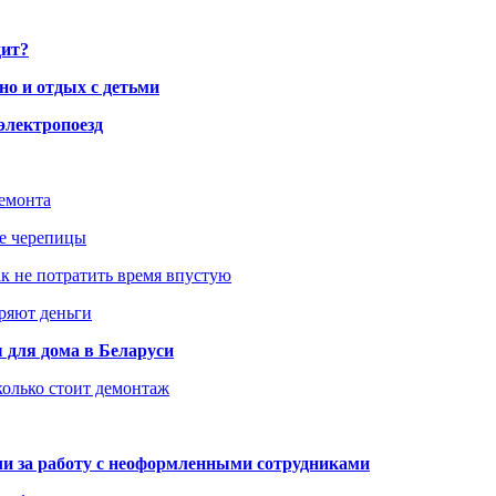
дит?
но и отдых с детьми
электропоезд
ремонта
ше черепицы
как не потратить время впустую
еряют деньги
 для дома в Беларуси
колько стоит демонтаж
али за работу с неоформленными сотрудниками