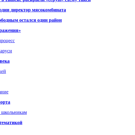
 один директор мясокомбината
ободным остался один район
тражения»
процесс
ларуси
века
жей
ание
порта
т школьникам
 тематикой