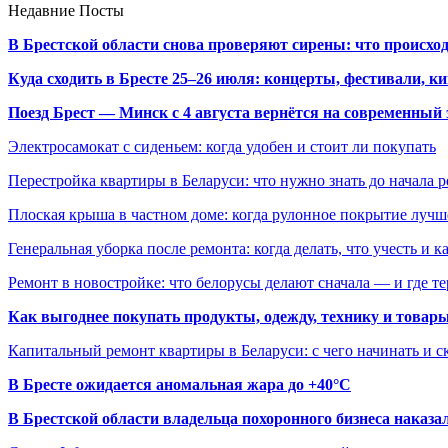
Недавние Посты
В Брестской области снова проверяют сирены: что происхо
Куда сходить в Бресте 25–26 июля: концерты, фестивали, ки
Поезд Брест — Минск с 4 августа вернётся на современный 
Электросамокат с сиденьем: когда удобен и стоит ли покупать
Перестройка квартиры в Беларуси: что нужно знать до начала 
Плоская крыша в частном доме: когда рулонное покрытие луч
Генеральная уборка после ремонта: когда делать, что учесть и 
Ремонт в новостройке: что белорусы делают сначала — и где т
Как выгоднее покупать продукты, одежду, технику и товары
Капитальный ремонт квартиры в Беларуси: с чего начинать и с
В Бресте ожидается аномальная жара до +40°C
В Брестской области владельца похоронного бизнеса наказ