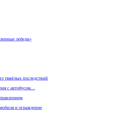
ленные лебеди»
ез тяжёлых последствий
ария с автобусом…
управлением
мобиля и ограждение