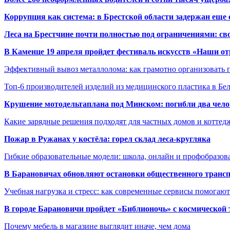
Коррупция как система: в Брестской области задержан еще
Леса на Брестчине почти полностью под ограничениями: св
В Каменце 19 апреля пройдет фестиваль искусств «Наши о
Эффективный вывоз металлолома: как грамотно организовать 
Топ-6 производителей изделий из медицинского пластика в Бе
Крушение мотодельтаплана под Минском: погибли два чело
Какие зарядные решения подходят для частных домов и коттед
Пожар в Ружанах у костёла: горел склад леса-кругляка
Гибкие образовательные модели: школа, онлайн и профобразов
В Барановичах обновляют остановки общественного транс
Учебная нагрузка и стресс: как современные сервисы помогаю
В городе Барановичи пройдет «Библионочь» с космической
Почему мебель в магазине выглядит иначе, чем дома