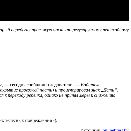
торый перебегал проезжую часть по регулируемому пешеходному
ч
, — сегодня сообщили следователи. —
Водитель,
покрытие проезжей части) и проигнорировал знак „Дети“.
к переходу ребенка, однако не принял меры к снижению
их телесных повреждений»).
Источник:
onlinebrest.by