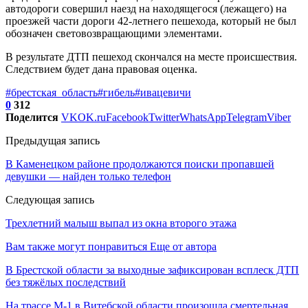
автодороги совершил наезд на находящегося (лежащего) на
проезжей части дороги 42-летнего пешехода, который не был
обозначен световозвращающими элементами.
В результате ДТП пешеход скончался на месте происшествия.
Следствием будет дана правовая оценка.
#брестская_область
#гибель
#ивацевичи
0
312
Поделится
VK
OK.ru
Facebook
Twitter
WhatsApp
Telegram
Viber
Предыдущая запись
В Каменецком районе продолжаются поиски пропавшей
девушки — найден только телефон
Следующая запись
Трехлетний малыш выпал из окна второго этажа
Вам также могут понравиться
Еще от автора
В Брестской области за выходные зафиксирован всплеск ДТП
без тяжёлых последствий
На трассе М-1 в Витебской области произошла смертельная