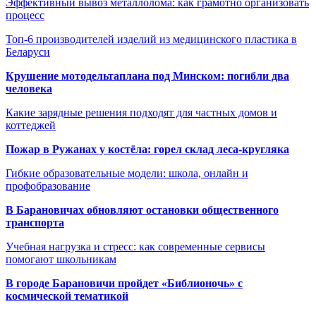
Эффективный вывоз металлолома: как грамотно организовать
процесс
Топ-6 производителей изделий из медицинского пластика в
Беларуси
Крушение мотодельтаплана под Минском: погибли два
человека
Какие зарядные решения подходят для частных домов и
коттеджей
Пожар в Ружанах у костёла: горел склад леса-кругляка
Гибкие образовательные модели: школа, онлайн и
профобразование
В Барановичах обновляют остановки общественного
транспорта
Учебная нагрузка и стресс: как современные сервисы
помогают школьникам
В городе Барановичи пройдет «Библионочь» с
космической тематикой