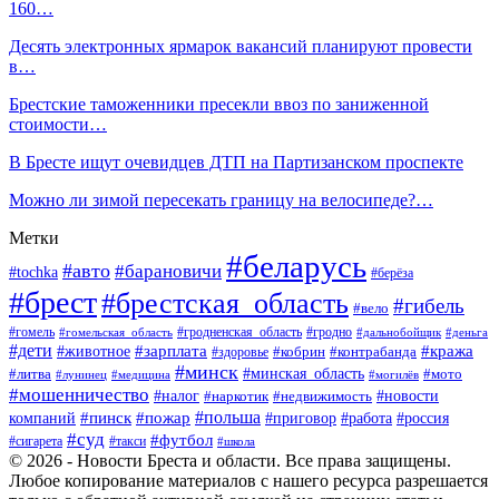
160…
Десять электронных ярмарок вакансий планируют провести
в…
Брестские таможенники пресекли ввоз по заниженной
стоимости…
В Бресте ищут очевидцев ДТП на Партизанском проспекте
Можно ли зимой пересекать границу на велосипеде?…
Метки
#беларусь
#авто
#барановичи
#tochka
#берёза
#брест
#брестская_область
#гибель
#вело
#гродненская_область
#гомель
#гомельская_область
#гродно
#дальнобойщик
#деньга
#дети
#зарплата
#животное
#кража
#кобрин
#контрабанда
#здоровье
#минск
#минская_область
#литва
#мото
#лунинец
#медицина
#могилёв
#мошенничество
#новости
#налог
#недвижимость
#наркотик
#польша
#пинск
#пожар
компаний
#приговор
#работа
#россия
#суд
#футбол
#такси
#сигарета
#школа
© 2026 - Новости Бреста и области. Все права защищены.
Любое копирование материалов с нашего ресурса разрешается