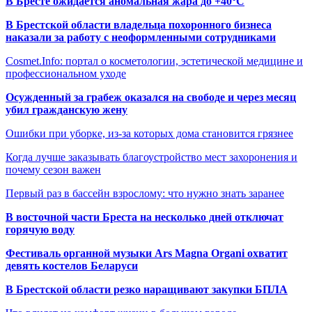
В Бресте ожидается аномальная жара до +40°C
В Брестской области владельца похоронного бизнеса
наказали за работу с неоформленными сотрудниками
Cosmet.Info: портал о косметологии, эстетической медицине и
профессиональном уходе
Осужденный за грабеж оказался на свободе и через месяц
убил гражданскую жену
Ошибки при уборке, из-за которых дома становится грязнее
Когда лучше заказывать благоустройство мест захоронения и
почему сезон важен
Первый раз в бассейн взрослому: что нужно знать заранее
В восточной части Бреста на несколько дней отключат
горячую воду
Фестиваль органной музыки Ars Magna Organi охватит
девять костелов Беларуси
В Брестской области резко наращивают закупки БПЛА