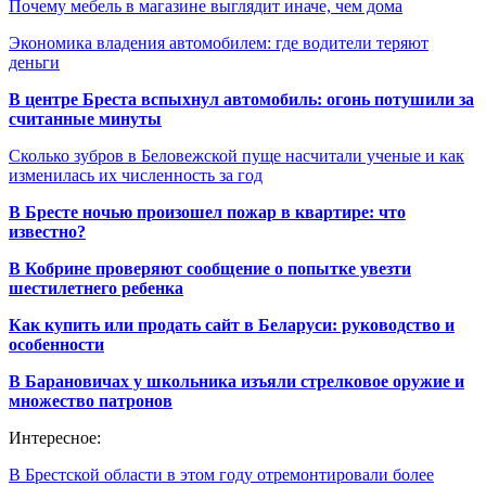
Почему мебель в магазине выглядит иначе, чем дома
Экономика владения автомобилем: где водители теряют
деньги
В центре Бреста вспыхнул автомобиль: огонь потушили за
считанные минуты
Сколько зубров в Беловежской пуще насчитали ученые и как
изменилась их численность за год
В Бресте ночью произошел пожар в квартире: что
известно?
В Кобрине проверяют сообщение о попытке увезти
шестилетнего ребенка
Как купить или продать сайт в Беларуси: руководство и
особенности
В Барановичах у школьника изъяли стрелковое оружие и
множество патронов
Интересное:
В Брестской области в этом году отремонтировали более