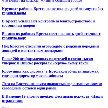
Что влияет на комфорт жизни в большом городе
Крупные районы Бреста на несколько дней останутся без
горячей воды
В Бресте усиливают контроль за благоустройством и
состоянием дворов
Во многих районах Бреста почти на пять дней отключат
горячую воду
Под Брестом открыли агроусадьбу с редкими породами
лошадей и контактным зоопарком
Более 200 неоформленных водителей и сотни тысяч
ущерба: в Пинске раскрыли «серую» схему такси
Коррупция как система: в Брестской области задержан
еще один директор мясокомбината
Леса на Брестчине почти полностью под ограничениями:
свободным остался один район
В Каменце 19 апреля пройдет фестиваль искусств «Наши
отражения»