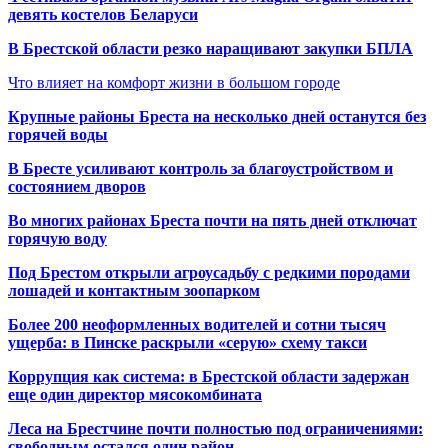
девять костелов Беларуси
В Брестской области резко наращивают закупки БПЛА
Что влияет на комфорт жизни в большом городе
Крупные районы Бреста на несколько дней останутся без
горячей воды
В Бресте усиливают контроль за благоустройством и
состоянием дворов
Во многих районах Бреста почти на пять дней отключат
горячую воду
Под Брестом открыли агроусадьбу с редкими породами
лошадей и контактным зоопарком
Более 200 неоформленных водителей и сотни тысяч
ущерба: в Пинске раскрыли «серую» схему такси
Коррупция как система: в Брестской области задержан
еще один директор мясокомбината
Леса на Брестчине почти полностью под ограничениями:
свободным остался один район