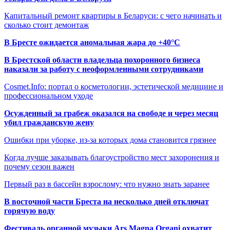
Капитальный ремонт квартиры в Беларуси: с чего начинать и
сколько стоит демонтаж
В Бресте ожидается аномальная жара до +40°C
В Брестской области владельца похоронного бизнеса
наказали за работу с неоформленными сотрудниками
Cosmet.Info: портал о косметологии, эстетической медицине и
профессиональном уходе
Осужденный за грабеж оказался на свободе и через месяц
убил гражданскую жену
Ошибки при уборке, из-за которых дома становится грязнее
Когда лучше заказывать благоустройство мест захоронения и
почему сезон важен
Первый раз в бассейн взрослому: что нужно знать заранее
В восточной части Бреста на несколько дней отключат
горячую воду
Фестиваль органной музыки Ars Magna Organi охватит