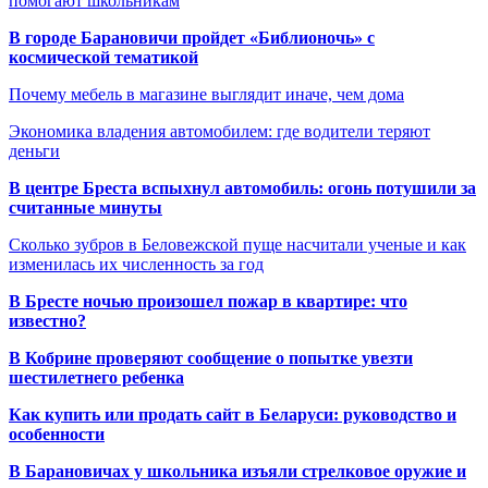
помогают школьникам
В городе Барановичи пройдет «Библионочь» с
космической тематикой
Почему мебель в магазине выглядит иначе, чем дома
Экономика владения автомобилем: где водители теряют
деньги
В центре Бреста вспыхнул автомобиль: огонь потушили за
считанные минуты
Сколько зубров в Беловежской пуще насчитали ученые и как
изменилась их численность за год
В Бресте ночью произошел пожар в квартире: что
известно?
В Кобрине проверяют сообщение о попытке увезти
шестилетнего ребенка
Как купить или продать сайт в Беларуси: руководство и
особенности
В Барановичах у школьника изъяли стрелковое оружие и