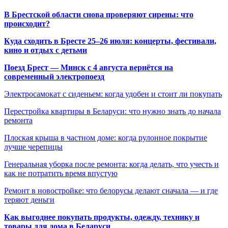
В Брестской области снова проверяют сирены: что
происходит?
Куда сходить в Бресте 25–26 июля: концерты, фестивали,
кино и отдых с детьми
Поезд Брест — Минск с 4 августа вернётся на
современный электропоезд
Электросамокат с сиденьем: когда удобен и стоит ли покупать
Перестройка квартиры в Беларуси: что нужно знать до начала
ремонта
Плоская крыша в частном доме: когда рулонное покрытие
лучше черепицы
Генеральная уборка после ремонта: когда делать, что учесть и
как не потратить время впустую
Ремонт в новостройке: что белорусы делают сначала — и где
теряют деньги
Как выгоднее покупать продукты, одежду, технику и
товары для дома в Беларуси