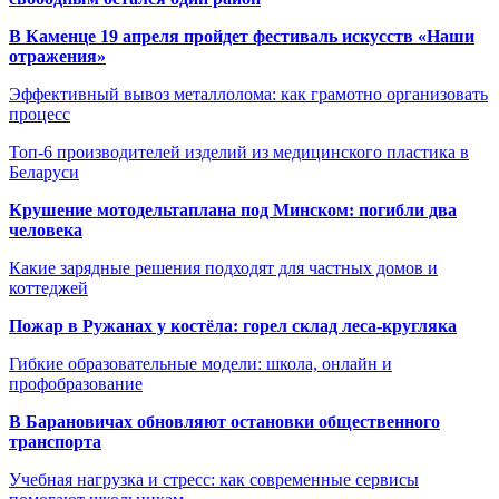
В Каменце 19 апреля пройдет фестиваль искусств «Наши
отражения»
Эффективный вывоз металлолома: как грамотно организовать
процесс
Топ-6 производителей изделий из медицинского пластика в
Беларуси
Крушение мотодельтаплана под Минском: погибли два
человека
Какие зарядные решения подходят для частных домов и
коттеджей
Пожар в Ружанах у костёла: горел склад леса-кругляка
Гибкие образовательные модели: школа, онлайн и
профобразование
В Барановичах обновляют остановки общественного
транспорта
Учебная нагрузка и стресс: как современные сервисы