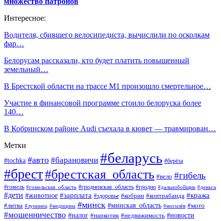
множество патронов
Интересное:
Водителя, сбившего велосипедиста, вычислили по осколкам
фар…
Белорусам рассказали, кто будет платить повышенный
земельный…
В Брестской области на трассе М1 произошло смертельное…
Участие в финансовой программе стоило белоруска более
140…
В Кобринском районе Audi съехала в кювет — травмирован…
Метки
#беларусь
#авто
#барановичи
#tochka
#берёза
#брест
#брестская_область
#гибель
#вело
#гродненская_область
#гомель
#гомельская_область
#гродно
#дальнобойщик
#деньга
#дети
#зарплата
#животное
#кража
#кобрин
#контрабанда
#здоровье
#минск
#минская_область
#литва
#мото
#лунинец
#медицина
#могилёв
#мошенничество
#новости
#налог
#недвижимость
#наркотик