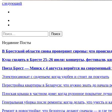
следующий
Недавние Посты
В Брестской области снова проверяют сирены: что происхо
Куда сходить в Бресте 25–26 июля: концерты, фестивали, ки
Поезд Брест — Минск с 4 августа вернётся на современный 
Электросамокат с сиденьем: когда удобен и стоит ли покупать
Перестройка квартиры в Беларуси: что нужно знать до начала 
Плоская крыша в частном доме: когда рулонное покрытие луч
Генеральная уборка после ремонта: когда делать, что учесть и 
Ремонт в новостройке: что белорусы делают сначала — и где т