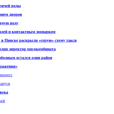
орячей воды
янием дворов
рячую воду
адей и контактным зоопарком
 в Пинске раскрыли «серую» схему такси
 один директор мясокомбината
ободным остался один район
тражения»
процесс
ларуси
века
жей