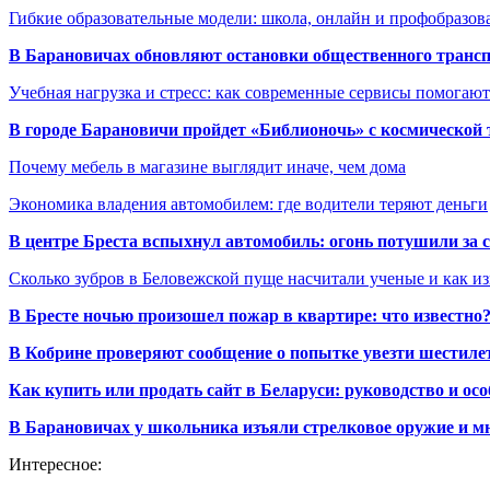
Гибкие образовательные модели: школа, онлайн и профобразов
В Барановичах обновляют остановки общественного транс
Учебная нагрузка и стресс: как современные сервисы помогаю
В городе Барановичи пройдет «Библионочь» с космической
Почему мебель в магазине выглядит иначе, чем дома
Экономика владения автомобилем: где водители теряют деньги
В центре Бреста вспыхнул автомобиль: огонь потушили за
Сколько зубров в Беловежской пуще насчитали ученые и как из
В Бресте ночью произошел пожар в квартире: что известно
В Кобрине проверяют сообщение о попытке увезти шестилет
Как купить или продать сайт в Беларуси: руководство и ос
В Барановичах у школьника изъяли стрелковое оружие и м
Интересное: