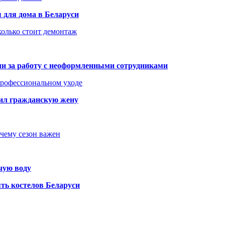
 для дома в Беларуси
колько стоит демонтаж
али за работу с неоформленными сотрудниками
 профессиональном уходе
бил гражданскую жену
очему сезон важен
чую воду
ть костелов Беларуси