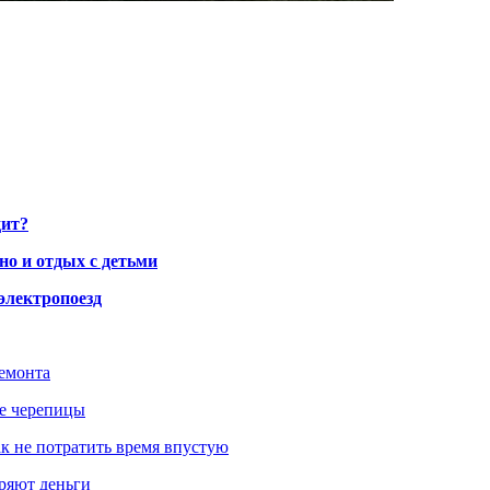
дит?
но и отдых с детьми
электропоезд
ремонта
ше черепицы
как не потратить время впустую
еряют деньги