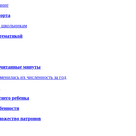
ание
порта
т школьникам
 тематикой
 считанные минуты
менилась их численность за год
?
него ребенка
обенности
ножество патронов