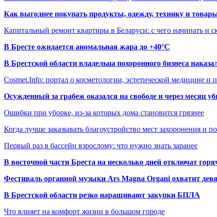
Как выгоднее покупать продукты, одежду, технику и товары
Капитальный ремонт квартиры в Беларуси: с чего начинать и с
В Бресте ожидается аномальная жара до +40°C
В Брестской области владельца похоронного бизнеса наказ
Cosmet.Info: портал о косметологии, эстетической медицине и
Осужденный за грабеж оказался на свободе и через месяц у
Ошибки при уборке, из-за которых дома становится грязнее
Когда лучше заказывать благоустройство мест захоронения и п
Первый раз в бассейн взрослому: что нужно знать заранее
В восточной части Бреста на несколько дней отключат горя
Фестиваль органной музыки Ars Magna Organi охватит девя
В Брестской области резко наращивают закупки БПЛА
Что влияет на комфорт жизни в большом городе