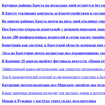
Крупные районы Бреста на несколько дней останутся без г
В Бресте усиливают контроль за благоустройством и состо
Во многих районах Бреста почти на пять дней отключат го
Под Брестом открыли агроусадьбу с редкими породами лош
Более 200 неоформленных водителей и сотни тысяч ущерба:
Коррупция как система: в Брестской области задержан еще
Леса на Брестчине почти полностью под ограничениями: св
В Каменце 19 апреля пройдет фестиваль искусств «Наши о
Эффективный вывоз металлолома: как грамотно организовать 
Топ-6 производителей изделий из медицинского пластика в Бе
Крушение мотодельтаплана под Минском: погибли два чело
Какие зарядные решения подходят для частных домов и коттед
Пожар в Ружанах у костёла: горел склад леса-кругляка