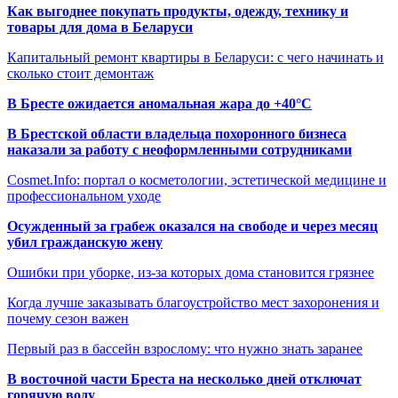
Как выгоднее покупать продукты, одежду, технику и
товары для дома в Беларуси
Капитальный ремонт квартиры в Беларуси: с чего начинать и
сколько стоит демонтаж
В Бресте ожидается аномальная жара до +40°C
В Брестской области владельца похоронного бизнеса
наказали за работу с неоформленными сотрудниками
Cosmet.Info: портал о косметологии, эстетической медицине и
профессиональном уходе
Осужденный за грабеж оказался на свободе и через месяц
убил гражданскую жену
Ошибки при уборке, из-за которых дома становится грязнее
Когда лучше заказывать благоустройство мест захоронения и
почему сезон важен
Первый раз в бассейн взрослому: что нужно знать заранее
В восточной части Бреста на несколько дней отключат
горячую воду