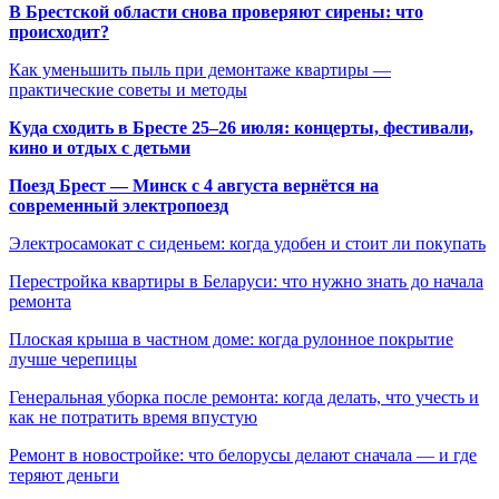
В Брестской области снова проверяют сирены: что
происходит?
Как уменьшить пыль при демонтаже квартиры —
практические советы и методы
Куда сходить в Бресте 25–26 июля: концерты, фестивали,
кино и отдых с детьми
Поезд Брест — Минск с 4 августа вернётся на
современный электропоезд
Электросамокат с сиденьем: когда удобен и стоит ли покупать
Перестройка квартиры в Беларуси: что нужно знать до начала
ремонта
Плоская крыша в частном доме: когда рулонное покрытие
лучше черепицы
Генеральная уборка после ремонта: когда делать, что учесть и
как не потратить время впустую
Ремонт в новостройке: что белорусы делают сначала — и где
теряют деньги