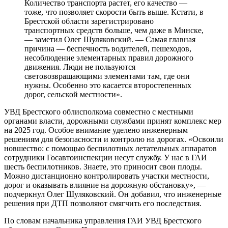
Количество транспорта растет, его качество —
тоже, что позволяет скорости быть выше. Кстати, в
Брестской области зарегистрировано
транспортных средств больше, чем даже в Минске,
— заметил Олег Шуляковский. — Самая главная
причина — беспечность водителей, пешеходов,
несоблюдение элементарных правил дорожного
движения. Люди не пользуются
световозвращающими элементами там, где они
нужны. Особенно это касается второстепенных
дорог, сельской местности».
УВД Брестского облисполкома совместно с местными
органами власти, дорожными службами принят комплекс мер
на 2025 год. Особое внимание уделено инженерным
решениям для безопасности и контролю на дорогах. «Освоили
новшество: с помощью беспилотных летательных аппаратов
сотрудники Госавтоинспекции несут службу. У нас в ГАИ
шесть беспилотников. Знаете, это приносит свои плоды.
Можно дистанционно контролировать участки местности,
дорог и оказывать влияние на дорожную обстановку», —
подчеркнул Олег Шуляковский. Он добавил, что инженерные
решения при ДТП позволяют смягчить его последствия.
По словам начальника управления ГАИ УВД Брестского