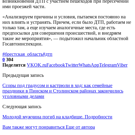
возникновения ДТП с участием пешеходов при пересечении
ими проезжей части.
«Анализируем причины и условия, пытаемся постоянно на
них влиять и устранять. Причем, если было ДТП, работаем не
только там, а еще изучаем аналогичные места, где есть
предпосылки для совершения происшествий, и внедряем
такие же мероприятия», — подытожил начальник областной
Госавтоинспекции.
#брестская_область
#дтп
0
304
Поделится
VK
OK.ru
Facebook
Twitter
WhatsApp
Telegram
Viber
Предыдущая запись
Ссоры под градусом и кастрюли в ход: как семейные
праздники в Пинском и Столинском районах закончились
уголовными делами
Следующая запись
Молодой мужчина погиб на кладбище. Подробности
Вам также могут понравиться
Еще от автора