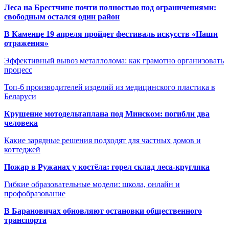
Леса на Брестчине почти полностью под ограничениями:
свободным остался один район
В Каменце 19 апреля пройдет фестиваль искусств «Наши
отражения»
Эффективный вывоз металлолома: как грамотно организовать
процесс
Топ-6 производителей изделий из медицинского пластика в
Беларуси
Крушение мотодельтаплана под Минском: погибли два
человека
Какие зарядные решения подходят для частных домов и
коттеджей
Пожар в Ружанах у костёла: горел склад леса-кругляка
Гибкие образовательные модели: школа, онлайн и
профобразование
В Барановичах обновляют остановки общественного
транспорта