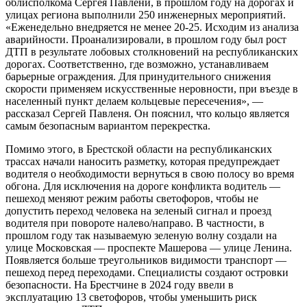
облисполкома Сергея Павлени, в прошлом году на дорогах и
улицах региона выполнили 250 инженерных мероприятий.
«Еженедельно внедряется не менее 20-25. Исходим из анализа
аварийности. Проанализировали, в прошлом году был рост
ДТП в результате лобовых столкновений на республиканских
дорогах. Соответственно, где возможно, устанавливаем
барьерные ограждения. Для принудительного снижения
скорости применяем искусственные неровности, при въезде в
населенный пункт делаем кольцевые пересечения», —
рассказал Сергей Павленя. Он пояснил, что кольцо является
самым безопасным вариантом перекрестка.
Помимо этого, в Брестской области на республиканских
трассах начали наносить разметку, которая предупреждает
водителя о необходимости вернуться в свою полосу во время
обгона. Для исключения на дороге конфликта водитель —
пешеход меняют режим работы светофоров, чтобы не
допустить переход человека на зеленый сигнал и проезд
водителя при повороте налево/направо. В частности, в
прошлом году так называемую зеленую волну создали на
улице Московская — проспекте Машерова — улице Ленина.
Появляется больше треугольников видимости транспорт —
пешеход перед переходами. Специалисты создают островки
безопасности. На Брестчине в 2024 году ввели в
эксплуатацию 13 светофоров, чтобы уменьшить риск