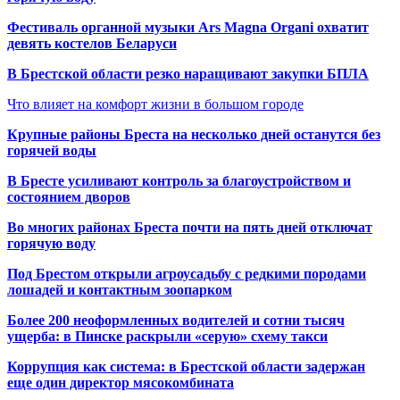
Фестиваль органной музыки Ars Magna Organi охватит
девять костелов Беларуси
В Брестской области резко наращивают закупки БПЛА
Что влияет на комфорт жизни в большом городе
Крупные районы Бреста на несколько дней останутся без
горячей воды
В Бресте усиливают контроль за благоустройством и
состоянием дворов
Во многих районах Бреста почти на пять дней отключат
горячую воду
Под Брестом открыли агроусадьбу с редкими породами
лошадей и контактным зоопарком
Более 200 неоформленных водителей и сотни тысяч
ущерба: в Пинске раскрыли «серую» схему такси
Коррупция как система: в Брестской области задержан
еще один директор мясокомбината