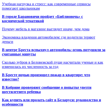
Учебная нагрузка и стресс: как современные сервисы
помогают школьникам
В городе Барановичи пройдет «Библионочь» с
космической тематикой
Почему мебель в магазине выглядит иначе, чем дома
Экономика владения автомобилем: где водители теряют
деньги
В центре Бреста вспыхнул автомобиль: огонь потушили за
считанные минуты
Сколько зубров в Беловежской пуще насчитали ученые и как
изменилась их численность за год
В Бресте ночью произошел пожар в квартире: что
известно?
В Кобрине проверяют сообщение о попытке увезти
шестилетнего ребенка
Как купить или продать сайт в Беларуси: руководство и
особенности