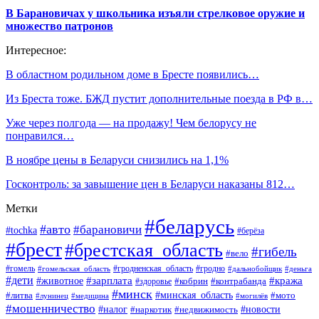
В Барановичах у школьника изъяли стрелковое оружие и
множество патронов
Интересное:
В областном родильном доме в Бресте появились…
Из Бреста тоже. БЖД пустит дополнительные поезда в РФ в…
Уже через полгода — на продажу! Чем белорусу не
понравился…
В ноябре цены в Беларуси снизились на 1,1%
Госконтроль: за завышение цен в Беларуси наказаны 812…
Метки
#беларусь
#авто
#барановичи
#tochka
#берёза
#брест
#брестская_область
#гибель
#вело
#гродненская_область
#гомель
#гомельская_область
#гродно
#дальнобойщик
#деньга
#дети
#зарплата
#животное
#кража
#кобрин
#контрабанда
#здоровье
#минск
#минская_область
#литва
#мото
#лунинец
#медицина
#могилёв
#мошенничество
#новости
#налог
#недвижимость
#наркотик