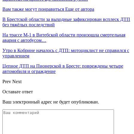
Вам также могут понравиться
Еще от автора
В Брестской области за выходные зафиксирован всплеск ДТП
без тяжёлых последствий
На трассе М-1 в Витебской области произошла смертельная
авария с автобусом…
Утро в Кобрине началось с ДТП: мотоциклист не справился с
управлением
Цепное ДТП на Пионерской в Бресте: повреждены четыре
автомобиля и ограждение
Prev
Next
Оставьте ответ
Ваш электронный адрес не будет опубликован.