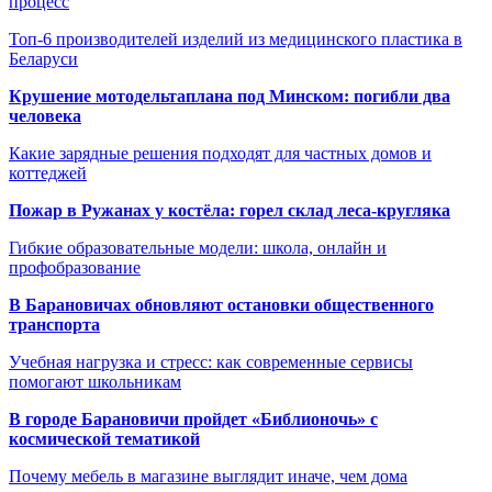
процесс
Топ-6 производителей изделий из медицинского пластика в
Беларуси
Крушение мотодельтаплана под Минском: погибли два
человека
Какие зарядные решения подходят для частных домов и
коттеджей
Пожар в Ружанах у костёла: горел склад леса-кругляка
Гибкие образовательные модели: школа, онлайн и
профобразование
В Барановичах обновляют остановки общественного
транспорта
Учебная нагрузка и стресс: как современные сервисы
помогают школьникам
В городе Барановичи пройдет «Библионочь» с
космической тематикой
Почему мебель в магазине выглядит иначе, чем дома