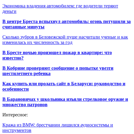
Экономика владения автомобилем: где водители теряют
деньги
В центре Бреста вспыхнул автомобиль: огонь потушили за
считанные минуты
Сколько зубров в Беловежской пуще насчитали ученые и как
изменилась их численность за год
В Бресте ночью произошел пожар в квартире: что
известно?
В Кобрине проверяют сообщение о попытке увезти
шестилетнего ребенка
Как купить или продать сайт в Беларуси: руководство и
особенности
В Барановичах у школьника изъяли стрелковое оружие и
множество патронов
Интересное:
Кража из BMW: брестчанин лишился аудиосистемы и
инструментов