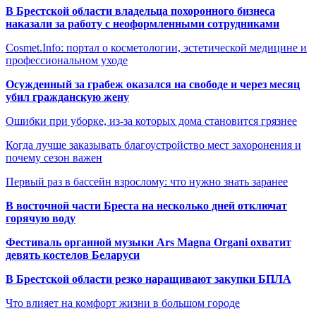
В Брестской области владельца похоронного бизнеса
наказали за работу с неоформленными сотрудниками
Cosmet.Info: портал о косметологии, эстетической медицине и
профессиональном уходе
Осужденный за грабеж оказался на свободе и через месяц
убил гражданскую жену
Ошибки при уборке, из-за которых дома становится грязнее
Когда лучше заказывать благоустройство мест захоронения и
почему сезон важен
Первый раз в бассейн взрослому: что нужно знать заранее
В восточной части Бреста на несколько дней отключат
горячую воду
Фестиваль органной музыки Ars Magna Organi охватит
девять костелов Беларуси
В Брестской области резко наращивают закупки БПЛА
Что влияет на комфорт жизни в большом городе