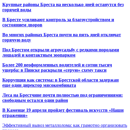
Крупные районы Бреста на несколько дней останутся без
горячей воды
В Бресте усиливают контроль за благоустройством и
состоянием дворов
Во многих районах Бреста почти на пять дней отключат
горячую воду
Под Брестом открыли агроусадьбу с редкими породами
лошадей и контактным зоопарком
Более 200 неоформленных водителей и сотни тысяч
ущерба: в Пинске раскрыли «серую» схему такси
Коррупция как система: в Брестской области задержан
еще один директор мясокомбината
Леса на Брестчине почти полностью под ограничениями:
свободным остался один район
В Каменце 19 апреля пройдет фестиваль искусств «Наши
отражения»
Эффективный вывоз металлолома: как грамотно организовать