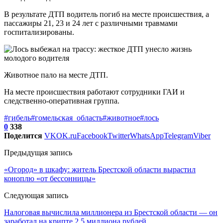
В результате ДТП водитель погиб на месте происшествия, а
пассажиры 21, 23 и 24 лет с различными травмами
госпитализированы.
Животное пало на месте ДТП.
На месте происшествия работают сотрудники ГАИ и
следственно-оперативная группа.
#гибель
#гомельская_область
#животное
#лось
0
338
Поделится
VK
OK.ru
Facebook
Twitter
WhatsApp
Telegram
Viber
Предыдущая запись
«Огород» в шкафу: житель Брестской области вырастил
коноплю «от бессонницы»
Следующая запись
Налоговая вычислила миллионера из Брестской области — он
заработал на крипте 2,5 миллиона рублей