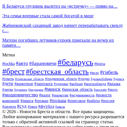
В Беларуси грузовик вылетел на «встречку» — прямо на…
Эта семья впервые стала самой богатой в мире
Жабинковский сахарный завод начнет перерабатывать свеклу
с…
Матери погибших летчиков-героев приехали на вечер их
памяти…
Метки
#беларусь
#авто
#барановичи
#tochka
#берёза
#брест
#брестская_область
#гибель
#вело
#гродненская_область
#гомель
#гомельская_область
#гродно
#дальнобойщик
#деньга
#дети
#зарплата
#животное
#кража
#кобрин
#контрабанда
#здоровье
#минск
#минская_область
#литва
#мото
#лунинец
#медицина
#могилёв
#мошенничество
#новости
#налог
#недвижимость
#наркотик
#польша
#пинск
#пожар
компаний
#приговор
#работа
#россия
#суд
#футбол
#такси
#сигарета
#школа
© 2026 - Новости Бреста и области. Все права защищены.
Любое копирование материалов с нашего ресурса разрешается
только с обратной активной ссылкой на страницу статьи.
Все материалы опубликованные на сайте взяты с открытых