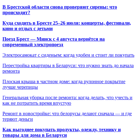
В Брестской области снова проверяют сирены: что
происходит?
Куда сходить в Бресте 25–26 июля: концерты, фестивали,
кино и отдых с детьми
Поезд Брест — Минск с 4 августа вернётся на
современный электропоезд
Электросамокат с сиденьем: когда удобен и стоит ли покупать
Перестройка квартиры в Беларуси: что нужно знать до начала
ремонта
Плоская крыша в частном доме: когда рулонное покрытие
лучше черепицы
Генеральная уборка после ремонта: когда делать, что учесть и
как не потратить время впустую
Ремонт в новостройке: что белорусы делают сначала — и где
теряют деньги
Как выгоднее покупать продукты, одежду, технику и
товары для дома в Беларуси