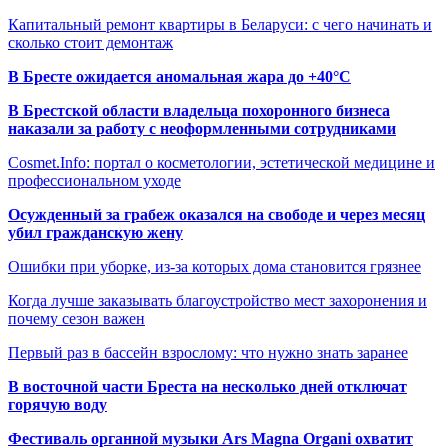
Капитальный ремонт квартиры в Беларуси: с чего начинать и
сколько стоит демонтаж
В Бресте ожидается аномальная жара до +40°C
В Брестской области владельца похоронного бизнеса
наказали за работу с неоформленными сотрудниками
Cosmet.Info: портал о косметологии, эстетической медицине и
профессиональном уходе
Осужденный за грабеж оказался на свободе и через месяц
убил гражданскую жену
Ошибки при уборке, из-за которых дома становится грязнее
Когда лучше заказывать благоустройство мест захоронения и
почему сезон важен
Первый раз в бассейн взрослому: что нужно знать заранее
В восточной части Бреста на несколько дней отключат
горячую воду
Фестиваль органной музыки Ars Magna Organi охватит