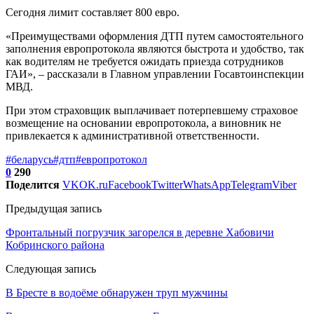
Сегодня лимит составляет 800 евро.
«Преимуществами оформления ДТП путем самостоятельного
заполнения европротокола являются быстрота и удобство, так
как водителям не требуется ожидать приезда сотрудников
ГАИ», – рассказали в Главном управлении Госавтоинспекции
МВД.
При этом страховщик выплачивает потерпевшему страховое
возмещение на основании европротокола, а виновник не
привлекается к административной ответственности.
#беларусь
#дтп
#европротокол
0
290
Поделится
VK
OK.ru
Facebook
Twitter
WhatsApp
Telegram
Viber
Предыдущая запись
Фронтальный погрузчик загорелся в деревне Хабовичи
Кобринского района
Следующая запись
В Бресте в водоёме обнаружен труп мужчины