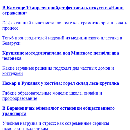
В Каменце 19 апреля пройдет фестиваль искусств «Наши
отражения»
Эффективный вывоз металлолома: как грамотно организовать
процесс
Топ-6 производителей изделий из медицинского пластика в
Беларуси
Крушение мотодельтаплана под Минском: погибли два
человека
Какие зарядные решения подходят для частных домов и
коттеджей
Пожар в Ружанах у костёла: горел склад леса-кругляка
Гибкие образовательные модели: школа, онлайн и
профобразование
В Барановичах обновляют остановки общественного
транспорта
Учебная нагрузка и стресс: как современные сервисы
помогают школьникам