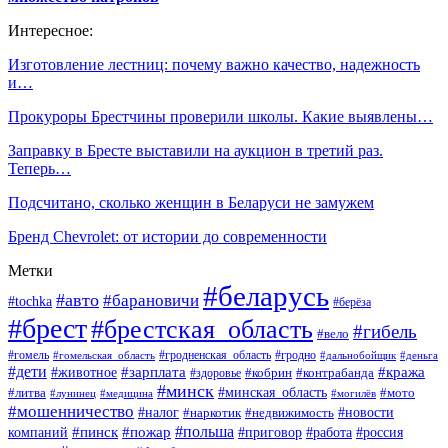
Интересное:
Изготовление лестниц: почему важно качество, надежность
и…
Прокуроры Брестчины проверили школы. Какие выявлены…
Заправку в Бресте выставили на аукцион в третий раз.
Теперь…
Подсчитано, сколько женщин в Беларуси не замужем
Бренд Chevrolet: от истории до современности
Метки
#беларусь
#авто
#барановичи
#tochka
#берёза
#брест
#брестская_область
#гибель
#вело
#гродненская_область
#гомель
#гомельская_область
#гродно
#дальнобойщик
#деньга
#дети
#зарплата
#животное
#кража
#кобрин
#контрабанда
#здоровье
#минск
#минская_область
#литва
#мото
#лунинец
#медицина
#могилёв
#мошенничество
#новости
#налог
#недвижимость
#наркотик
#польша
#пинск
#пожар
компаний
#приговор
#работа
#россия