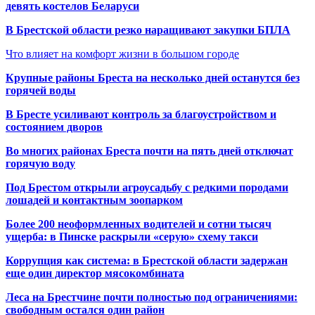
девять костелов Беларуси
В Брестской области резко наращивают закупки БПЛА
Что влияет на комфорт жизни в большом городе
Крупные районы Бреста на несколько дней останутся без
горячей воды
В Бресте усиливают контроль за благоустройством и
состоянием дворов
Во многих районах Бреста почти на пять дней отключат
горячую воду
Под Брестом открыли агроусадьбу с редкими породами
лошадей и контактным зоопарком
Более 200 неоформленных водителей и сотни тысяч
ущерба: в Пинске раскрыли «серую» схему такси
Коррупция как система: в Брестской области задержан
еще один директор мясокомбината
Леса на Брестчине почти полностью под ограничениями:
свободным остался один район