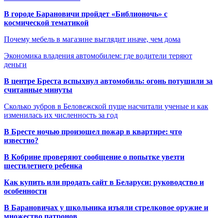
В городе Барановичи пройдет «Библионочь» с
космической тематикой
Почему мебель в магазине выглядит иначе, чем дома
Экономика владения автомобилем: где водители теряют
деньги
В центре Бреста вспыхнул автомобиль: огонь потушили за
считанные минуты
Сколько зубров в Беловежской пуще насчитали ученые и как
изменилась их численность за год
В Бресте ночью произошел пожар в квартире: что
известно?
В Кобрине проверяют сообщение о попытке увезти
шестилетнего ребенка
Как купить или продать сайт в Беларуси: руководство и
особенности
В Барановичах у школьника изъяли стрелковое оружие и
множество патронов