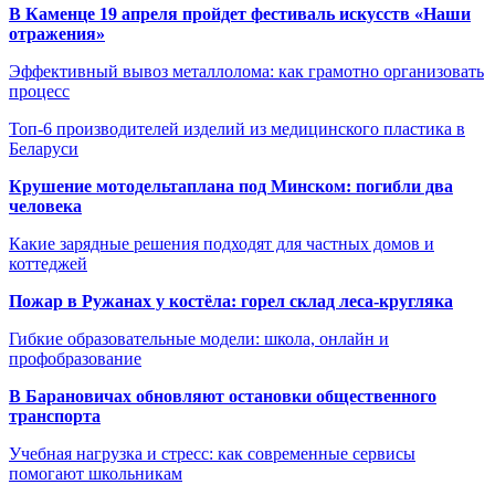
В Каменце 19 апреля пройдет фестиваль искусств «Наши
отражения»
Эффективный вывоз металлолома: как грамотно организовать
процесс
Топ-6 производителей изделий из медицинского пластика в
Беларуси
Крушение мотодельтаплана под Минском: погибли два
человека
Какие зарядные решения подходят для частных домов и
коттеджей
Пожар в Ружанах у костёла: горел склад леса-кругляка
Гибкие образовательные модели: школа, онлайн и
профобразование
В Барановичах обновляют остановки общественного
транспорта
Учебная нагрузка и стресс: как современные сервисы
помогают школьникам