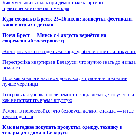
Как уменьшить пыль при демонтаже квартиры —
практические советы и методы
Куда сходить в Бресте 25–26 июля: концерты, фестивали,
кино и отдых с детьми
Поезд Брест — Минск с 4 августа вернётся на
современный электропоезд
Электросамокат с сиденьем: когда удобен и стоит ли покупать
Перестройка квартиры в Беларуси: что нужно знать до начала
ремонта
Плоская крыша в частном доме: когда рулонное покрытие
лучше черепицы
Генеральная уборка после ремонта: когда делать, что учесть и
как не потратить время впустую
Ремонт в новостройке: что белорусы делают сначала — и где
теряют деньги
Как выгоднее покупать продукты, одежду, технику и
товары для дома в Беларуси