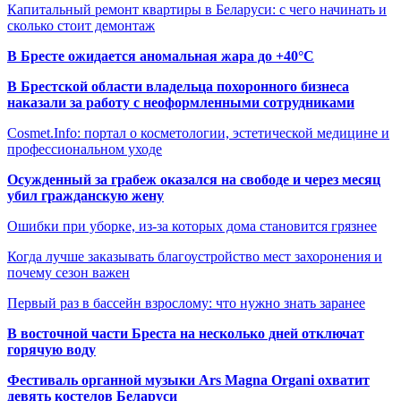
Капитальный ремонт квартиры в Беларуси: с чего начинать и
сколько стоит демонтаж
В Бресте ожидается аномальная жара до +40°C
В Брестской области владельца похоронного бизнеса
наказали за работу с неоформленными сотрудниками
Cosmet.Info: портал о косметологии, эстетической медицине и
профессиональном уходе
Осужденный за грабеж оказался на свободе и через месяц
убил гражданскую жену
Ошибки при уборке, из-за которых дома становится грязнее
Когда лучше заказывать благоустройство мест захоронения и
почему сезон важен
Первый раз в бассейн взрослому: что нужно знать заранее
В восточной части Бреста на несколько дней отключат
горячую воду
Фестиваль органной музыки Ars Magna Organi охватит
девять костелов Беларуси