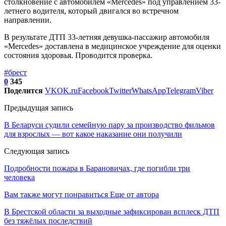
столкновение с автомобилем «Mercedes» под управлением 33-
летнего водителя, который двигался во встречном
направлении.
В результате ДТП 33-летняя девушка-пассажир автомобиля
«Mercedes» доставлена в медицинское учреждение для оценки
состояния здоровья. Проводится проверка.
#брест
0
345
Поделится
VK
OK.ru
Facebook
Twitter
WhatsApp
Telegram
Viber
Предыдущая запись
В Беларуси судили семейную пару за производство фильмов
для взрослых — вот какое наказание они получили
Следующая запись
Подробности пожара в Барановичах, где погибли три
человека
Вам также могут понравиться
Еще от автора
В Брестской области за выходные зафиксирован всплеск ДТП
без тяжёлых последствий