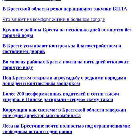
В Брестской области резко наращивают закупки БПЛА
Что влияет на комфорт жизни в большом городе
Крупные районы Бреста на несколько дней останутся без
горячей воды
В Бресте усиливают контроль за благоустройством и
состоянием дворов
Во многих районах Бреста почти на пять дней отключат
горячую воду
Под Брестом открыли агроусадьбу с редкими породами
лошадей и контактным зоопарком
Более 200 неоформленных водителей и сотни тысяч
ущерба: в Пинске раскрыли «серую» схему такси
Коррупция как система: в Брестской области задержан
еще один директор мясокомбината
Леса на Брестчине почти полностью под ограничениями:
свободным остался один район