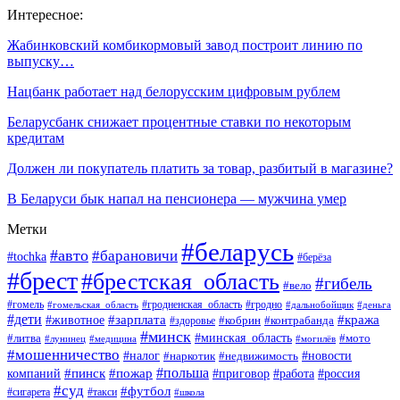
Интересное:
Жабинковский комбикормовый завод построит линию по
выпуску…
Нацбанк работает над белорусским цифровым рублем
Беларусбанк снижает процентные ставки по некоторым
кредитам
Должен ли покупатель платить за товар, разбитый в магазине?
В Беларуси бык напал на пенсионера — мужчина умер
Метки
#беларусь
#авто
#барановичи
#tochka
#берёза
#брест
#брестская_область
#гибель
#вело
#гродненская_область
#гомель
#гомельская_область
#гродно
#дальнобойщик
#деньга
#дети
#зарплата
#животное
#кража
#кобрин
#контрабанда
#здоровье
#минск
#минская_область
#литва
#мото
#лунинец
#медицина
#могилёв
#мошенничество
#новости
#налог
#недвижимость
#наркотик
#польша
#пинск
#пожар
компаний
#приговор
#работа
#россия
#суд
#футбол
#такси
#сигарета
#школа