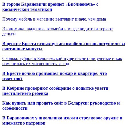
В городе Барановичи пройдет «Библионочь» с
космической тематикой
Почему мебель в магазине выглядит иначе, чем дома
Экономика владения автомобилем: где водители теряют
деньги
В центре Бреста вспыхнул автомобиль: огонь потушили за
считанные минуты
Сколько зубров в Беловежской пуще насчитали ученые и как
изменилась их численность за год
В Бресте ночью произошел пожар в квартире: что
известно?
В Кобрине проверяют сообщение о попытке увезти
шестилетнего ребенка
Как купить или продать сайт в Беларуси: руководство и
особенности
В Барановичах у школьника изъяли стрелковое оружие и
множество патронов