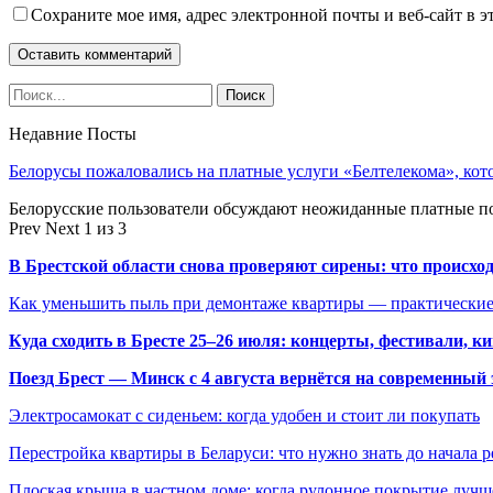
Сохраните мое имя, адрес электронной почты и веб-сайт в э
Недавние Посты
Белорусы пожаловались на платные услуги «Белтелекома», ко
Белорусские пользователи обсуждают неожиданные платные п
Prev
Next
1 из 3
В Брестской области снова проверяют сирены: что происхо
Как уменьшить пыль при демонтаже квартиры — практические
Куда сходить в Бресте 25–26 июля: концерты, фестивали, ки
Поезд Брест — Минск с 4 августа вернётся на современный 
Электросамокат с сиденьем: когда удобен и стоит ли покупать
Перестройка квартиры в Беларуси: что нужно знать до начала 
Плоская крыша в частном доме: когда рулонное покрытие луч