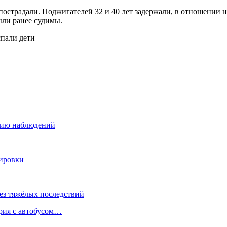
 пострадали. Поджигателей 32 и 40 лет задержали, в отношении
ыли ранее судимы.
рию наблюдений
нировки
ез тяжёлых последствий
ария с автобусом…