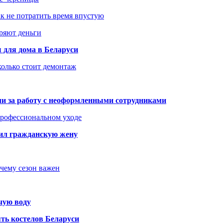
как не потратить время впустую
еряют деньги
 для дома в Беларуси
колько стоит демонтаж
али за работу с неоформленными сотрудниками
 профессиональном уходе
бил гражданскую жену
очему сезон важен
чую воду
ть костелов Беларуси