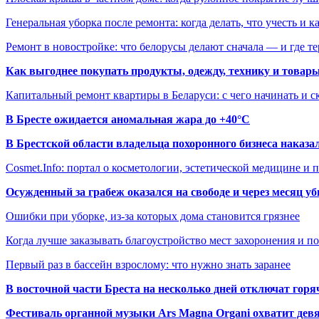
Генеральная уборка после ремонта: когда делать, что учесть и 
Ремонт в новостройке: что белорусы делают сначала — и где т
Как выгоднее покупать продукты, одежду, технику и товары
Капитальный ремонт квартиры в Беларуси: с чего начинать и с
В Бресте ожидается аномальная жара до +40°C
В Брестской области владельца похоронного бизнеса наказ
Cosmet.Info: портал о косметологии, эстетической медицине и
Осужденный за грабеж оказался на свободе и через месяц у
Ошибки при уборке, из-за которых дома становится грязнее
Когда лучше заказывать благоустройство мест захоронения и п
Первый раз в бассейн взрослому: что нужно знать заранее
В восточной части Бреста на несколько дней отключат горя
Фестиваль органной музыки Ars Magna Organi охватит девя