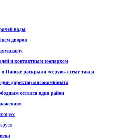
орячей воды
янием дворов
рячую воду
адей и контактным зоопарком
 в Пинске раскрыли «серую» схему такси
 один директор мясокомбината
ободным остался один район
тражения»
процесс
ларуси
века