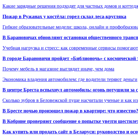
Какие зарядные решения подходят для частных домов и коттед
Пожар в Ружанах у костёла: горел склад леса-кругляка
Гибкие образовательные модели: школа, онлайн и профобразов
В Барановичах обновляют остановки общественного транс
Учебная нагрузка и стресс: как современные сервисы помогаю
В городе Барановичи пройдет «Библионочь» с космической
Почему мебель в магазине выглядит иначе, чем дома
Экономика владения автомобилем: где водители теряют деньги
В центре Бреста вспыхнул автомобиль: огонь потушили за
Сколько зубров в Беловежской пуще насчитали ученые и как из
В Бресте ночью произошел пожар в квартире: что известно
В Кобрине проверяют сообщение о попытке увезти шестилет
Как купить или продать сайт в Беларуси: руководство и ос