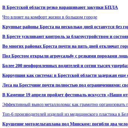
В Брестской области резко наращивают закупки БПЛА
Что влияет на комфорт жизни в большом городе
Крупные районы Бреста на несколько дней останутся без г
В Бресте усиливают контроль за благоустройством и состо
Во многих районах Бреста почти на пять дней отключат го
Под Брестом открыли агроусадьбу с редкими породами лош
Более 200 неоформленных водителей и сотни тысяч ущерба:
Коррупция как система: в Брестской области задержан еще
Леса на Брестчине почти полностью под ограничениями: св
В Каменце 19 апреля пройдет фестиваль искусств «Наши о
Эффективный вывоз металлолома: как грамотно организовать 
Топ-6 производителей изделий из медицинского пластика в Бе
Крушение мотодельтаплана под Минском: погибли два чело