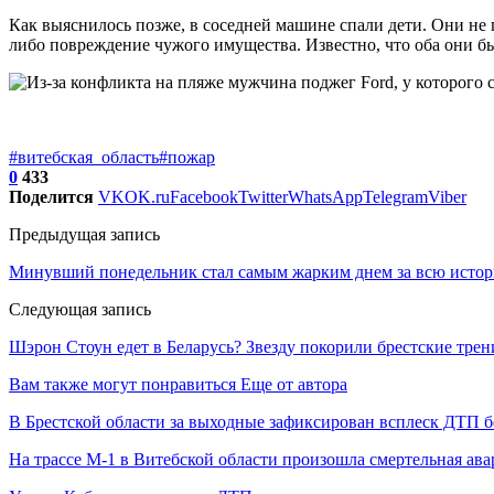
Как выяснилось позже, в соседней машине спали дети. Они не
либо повреждение чужого имущества. Известно, что оба они б
#витебская_область
#пожар
0
433
Поделится
VK
OK.ru
Facebook
Twitter
WhatsApp
Telegram
Viber
Предыдущая запись
Минувший понедельник стал самым жарким днем за всю исто
Следующая запись
Шэрон Стоун едет в Беларусь? Звезду покорили брестские тре
Вам также могут понравиться
Еще от автора
В Брестской области за выходные зафиксирован всплеск ДТП б
На трассе М-1 в Витебской области произошла смертельная ав