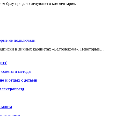
том браузере для следующего комментария.
торые не подключали
одписки в личных кабинетах «Белтелекома». Некоторые…
дит?
 советы и методы
но и отдых с детьми
электропоезд
ремонта
ше черепицы