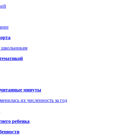
жей
ание
порта
т школьникам
 тематикой
 считанные минуты
менилась их численность за год
?
него ребенка
обенности