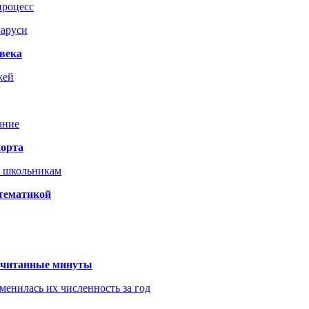
процесс
ларуси
века
жей
ание
порта
т школьникам
 тематикой
 считанные минуты
менилась их численность за год