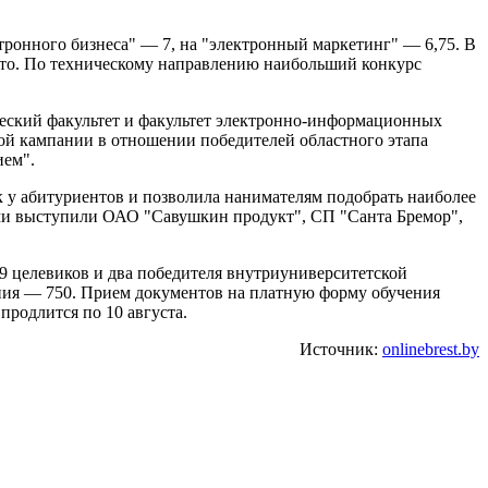
ектронного бизнеса" — 7, на "электронный маркетинг" — 6,75. В
есто. По техническому направлению наибольший конкурс
ческий факультет и факультет электронно-информационных
ой кампании в отношении победителей областного этапа
ием".
 у абитуриентов и позволила нанимателям подобрать наиболее
ми выступили ОАО "Савушкин продукт", СП "Санта Бремор",
29 целевиков и два победителя внутриуниверситетской
ения — 750. Прием документов на платную форму обучения
продлится по 10 августа.
Источник:
onlinebrest.by