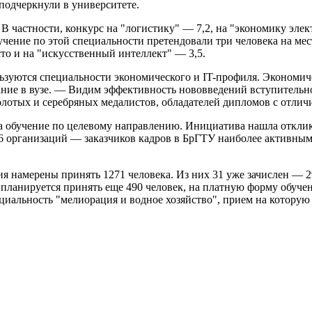
одчеркнули в университете.
. В частности, конкурс на "логистику" — 7,2, на "экономику эл
бучение по этой специальности претендовали три человека на м
о и на "искусственный интеллект" — 3,5.
льзуются специальности экономического и IT-профиля. Экономи
ание в вузе. — Видим эффективность нововведений вступительн
лотых и серебряных медалистов, обладателей дипломов с отлич
а обучение по целевому направлению. Инициатива нашла отклик
6 организаций — заказчиков кадров в БрГТУ наиболее активны
ия намерены принять 1271 человека. Из них 31 уже зачислен — 
 планируется принять еще 490 человек, на платную форму обуч
иальность "мелиорация и водное хозяйство", прием на которую 