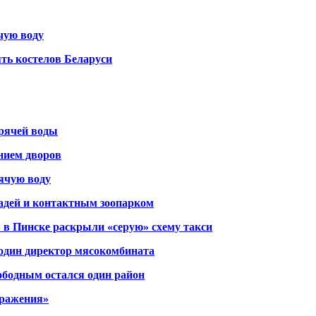
чую воду
ть костелов Беларуси
орячей воды
янием дворов
рячую воду
адей и контактным зоопарком
 в Пинске раскрыли «серую» схему такси
 один директор мясокомбината
ободным остался один район
тражения»