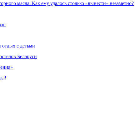
торного масла. Как ему удалось столько «вынести» незаметно?
зов
и отдых с детьми
остелов Беларуси
жения»
да!