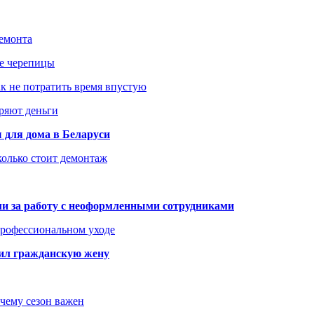
ремонта
ше черепицы
как не потратить время впустую
еряют деньги
 для дома в Беларуси
колько стоит демонтаж
али за работу с неоформленными сотрудниками
 профессиональном уходе
бил гражданскую жену
очему сезон важен