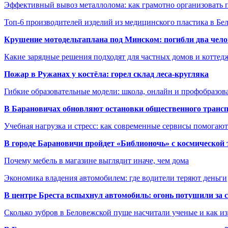
Эффективный вывоз металлолома: как грамотно организовать 
Топ-6 производителей изделий из медицинского пластика в Бе
Крушение мотодельтаплана под Минском: погибли два чело
Какие зарядные решения подходят для частных домов и коттед
Пожар в Ружанах у костёла: горел склад леса-кругляка
Гибкие образовательные модели: школа, онлайн и профобразов
В Барановичах обновляют остановки общественного транс
Учебная нагрузка и стресс: как современные сервисы помогаю
В городе Барановичи пройдет «Библионочь» с космической
Почему мебель в магазине выглядит иначе, чем дома
Экономика владения автомобилем: где водители теряют деньги
В центре Бреста вспыхнул автомобиль: огонь потушили за
Сколько зубров в Беловежской пуще насчитали ученые и как из