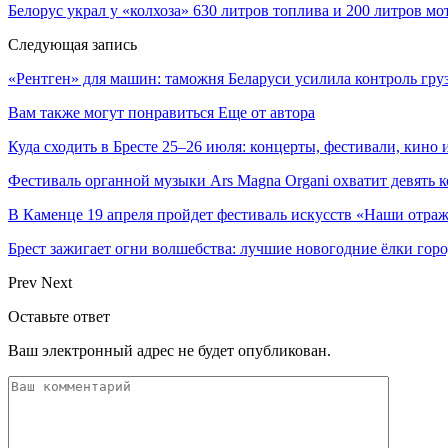
Белорус украл у «колхоза» 630 литров топлива и 200 литров мо
Следующая запись
«Рентген» для машин: таможня Беларуси усилила контроль гру
Вам также могут понравиться
Еще от автора
Куда сходить в Бресте 25–26 июля: концерты, фестивали, кино 
Фестиваль органной музыки Ars Magna Organi охватит девять к
В Каменце 19 апреля пройдет фестиваль искусств «Наши отра
Брест зажигает огни волшебства: лучшие новогодние ёлки горо
Prev
Next
Оставьте ответ
Ваш электронный адрес не будет опубликован.