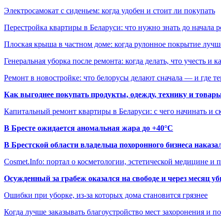
Электросамокат с сиденьем: когда удобен и стоит ли покупать
Перестройка квартиры в Беларуси: что нужно знать до начала 
Плоская крыша в частном доме: когда рулонное покрытие луч
Генеральная уборка после ремонта: когда делать, что учесть и 
Ремонт в новостройке: что белорусы делают сначала — и где т
Как выгоднее покупать продукты, одежду, технику и товары
Капитальный ремонт квартиры в Беларуси: с чего начинать и с
В Бресте ожидается аномальная жара до +40°C
В Брестской области владельца похоронного бизнеса наказ
Cosmet.Info: портал о косметологии, эстетической медицине и
Осужденный за грабеж оказался на свободе и через месяц у
Ошибки при уборке, из-за которых дома становится грязнее
Когда лучше заказывать благоустройство мест захоронения и п