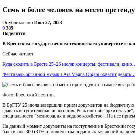
Семь и более человек на место претен
Опубликовано
Июл 27, 2023
0
385
Поделится
В Брестском государственном техническом университете ко
Сейчас читают
Куда сходить в Бресте 25–26 июля: концерты, фестивали, кино
Фестиваль органной музыки Ars Magna Organi охватит девять
Фото: Брестский вестник
В БрГТУ 25 июля завершили прием документов на бюджетную ф
сдавать вступительные испытания. Речь идет об "архитектуре
специальности "мелиорация и водное хозяйство". На нее прие
На данный момент документы на поступление в Брестский госу
балл выше 300 (31% от количества поданных заявлений на дне