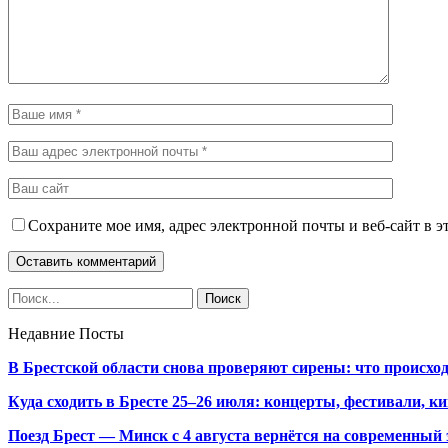
Сохраните мое имя, адрес электронной почты и веб-сайт в э
Недавние Посты
В Брестской области снова проверяют сирены: что происхо
Куда сходить в Бресте 25–26 июля: концерты, фестивали, ки
Поезд Брест — Минск с 4 августа вернётся на современный 