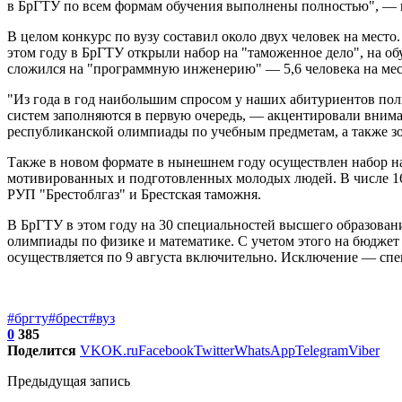
в БрГТУ по всем формам обучения выполнены полностью", — п
В целом конкурс по вузу составил около двух человек на место
этом году в БрГТУ открыли набор на "таможенное дело", на о
сложился на "программную инженерию" — 5,6 человека на мест
"Из года в год наибольшим спросом у наших абитуриентов по
систем заполняются в первую очередь, — акцентировали вним
республиканской олимпиады по учебным предметам, а также зо
Также в новом формате в нынешнем году осуществлен набор н
мотивированных и подготовленных молодых людей. В числе 1
РУП "Брестоблгаз" и Брестская таможня.
В БрГТУ в этом году на 30 специальностей высшего образован
олимпиады по физике и математике. С учетом этого на бюджет
осуществляется по 9 августа включительно. Исключение — спец
#бргту
#брест
#вуз
0
385
Поделится
VK
OK.ru
Facebook
Twitter
WhatsApp
Telegram
Viber
Предыдущая запись