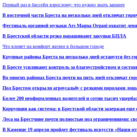
Первый раз в бассейн взрослому: что нужно знать заранее
В восточной части Бреста на несколько дней отключат горя
Фестиваль органной музыки Ars Magna Organi охватит девя
В Брестской области резко наращивают закупки БПЛА
Что влияет на комфорт жизни в большом городе
Крупные районы Бреста на несколько дней останутся без г
В Бресте усиливают контроль за благоустройством и состо
Во многих районах Бреста почти на пять дней отключат го
Под Брестом открыли агроусадьбу с редкими породами лош
Более 200 неоформленных водителей и сотни тысяч ущерба:
Коррупция как система: в Брестской области задержан еще
Леса на Брестчине почти полностью под ограничениями: св
В Каменце 19 апреля пройдет фестиваль искусств «Наши о