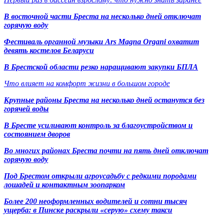
В восточной части Бреста на несколько дней отключат
горячую воду
Фестиваль органной музыки Ars Magna Organi охватит
девять костелов Беларуси
В Брестской области резко наращивают закупки БПЛА
Что влияет на комфорт жизни в большом городе
Крупные районы Бреста на несколько дней останутся без
горячей воды
В Бресте усиливают контроль за благоустройством и
состоянием дворов
Во многих районах Бреста почти на пять дней отключат
горячую воду
Под Брестом открыли агроусадьбу с редкими породами
лошадей и контактным зоопарком
Более 200 неоформленных водителей и сотни тысяч
ущерба: в Пинске раскрыли «серую» схему такси