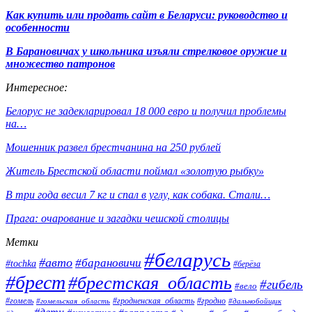
Как купить или продать сайт в Беларуси: руководство и
особенности
В Барановичах у школьника изъяли стрелковое оружие и
множество патронов
Интересное:
Белорус не задекларировал 18 000 евро и получил проблемы
на…
Мошенник развел брестчанина на 250 рублей
Житель Брестской области поймал «золотую рыбку»
В три года весил 7 кг и спал в углу, как собака. Стали…
Прага: очарование и загадки чешской столицы
Метки
#беларусь
#авто
#барановичи
#tochka
#берёза
#брест
#брестская_область
#гибель
#вело
#гродненская_область
#гомель
#гомельская_область
#гродно
#дальнобойщик