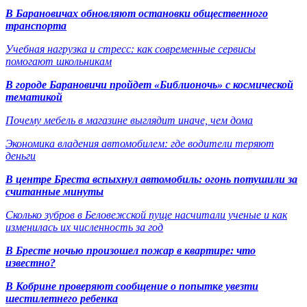
В Барановичах обновляют остановки общественного
транспорта
Учебная нагрузка и стресс: как современные сервисы
помогают школьникам
В городе Барановичи пройдет «Библионочь» с космической
тематикой
Почему мебель в магазине выглядит иначе, чем дома
Экономика владения автомобилем: где водители теряют
деньги
В центре Бреста вспыхнул автомобиль: огонь потушили за
считанные минуты
Сколько зубров в Беловежской пуще насчитали ученые и как
изменилась их численность за год
В Бресте ночью произошел пожар в квартире: что
известно?
В Кобрине проверяют сообщение о попытке увезти
шестилетнего ребенка