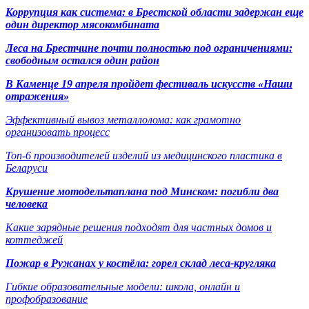
Коррупция как система: в Брестской области задержан еще
один директор мясокомбината
Леса на Брестчине почти полностью под ограничениями:
свободным остался один район
В Каменце 19 апреля пройдет фестиваль искусств «Наши
отражения»
Эффективный вывоз металлолома: как грамотно
организовать процесс
Топ-6 производителей изделий из медицинского пластика в
Беларуси
Крушение мотодельтаплана под Минском: погибли два
человека
Какие зарядные решения подходят для частных домов и
коттеджей
Пожар в Ружанах у костёла: горел склад леса-кругляка
Гибкие образовательные модели: школа, онлайн и
профобразование