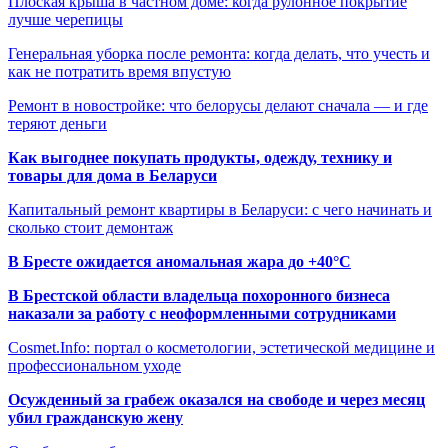
Плоская крыша в частном доме: когда рулонное покрытие
лучше черепицы
Генеральная уборка после ремонта: когда делать, что учесть и
как не потратить время впустую
Ремонт в новостройке: что белорусы делают сначала — и где
теряют деньги
Как выгоднее покупать продукты, одежду, технику и
товары для дома в Беларуси
Капитальный ремонт квартиры в Беларуси: с чего начинать и
сколько стоит демонтаж
В Бресте ожидается аномальная жара до +40°C
В Брестской области владельца похоронного бизнеса
наказали за работу с неоформленными сотрудниками
Cosmet.Info: портал о косметологии, эстетической медицине и
профессиональном уходе
Осужденный за грабеж оказался на свободе и через месяц
убил гражданскую жену