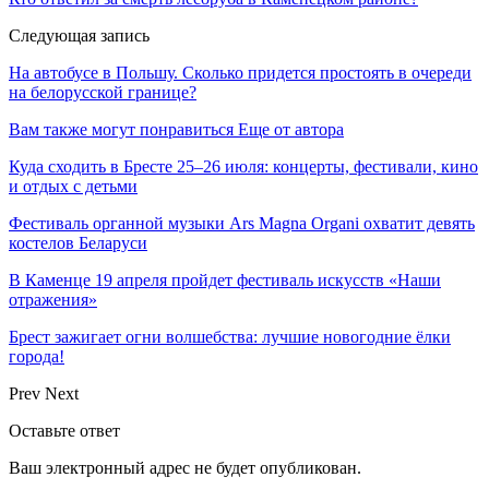
Следующая запись
На автобусе в Польшу. Сколько придется простоять в очереди
на белорусской границе?
Вам также могут понравиться
Еще от автора
Куда сходить в Бресте 25–26 июля: концерты, фестивали, кино
и отдых с детьми
Фестиваль органной музыки Ars Magna Organi охватит девять
костелов Беларуси
В Каменце 19 апреля пройдет фестиваль искусств «Наши
отражения»
Брест зажигает огни волшебства: лучшие новогодние ёлки
города!
Prev
Next
Оставьте ответ
Ваш электронный адрес не будет опубликован.