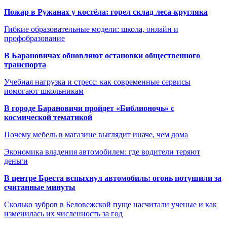
Пожар в Ружанах у костёла: горел склад леса-кругляка
Гибкие образовательные модели: школа, онлайн и
профобразование
В Барановичах обновляют остановки общественного
транспорта
Учебная нагрузка и стресс: как современные сервисы
помогают школьникам
В городе Барановичи пройдет «Библионочь» с
космической тематикой
Почему мебель в магазине выглядит иначе, чем дома
Экономика владения автомобилем: где водители теряют
деньги
В центре Бреста вспыхнул автомобиль: огонь потушили за
считанные минуты
Сколько зубров в Беловежской пуще насчитали ученые и как
изменилась их численность за год