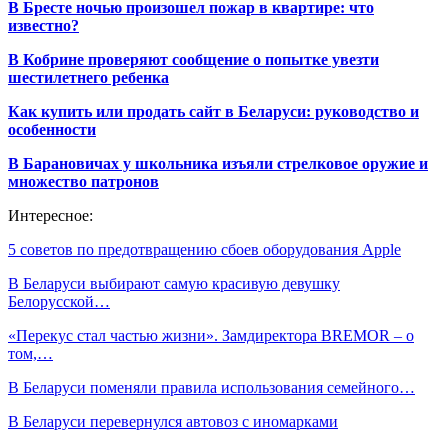
В Бресте ночью произошел пожар в квартире: что
известно?
В Кобрине проверяют сообщение о попытке увезти
шестилетнего ребенка
Как купить или продать сайт в Беларуси: руководство и
особенности
В Барановичах у школьника изъяли стрелковое оружие и
множество патронов
Интересное:
5 советов по предотвращению сбоев оборудования Apple
В Беларуси выбирают самую красивую девушку
Белорусской…
«Перекус стал частью жизни». Замдиректора BREMOR – о
том,…
В Беларуси поменяли правила использования семейного…
В Беларуси перевернулся автовоз с иномарками