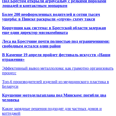
Под Брестом открыли агроусадьбу с редкими породами
лошадей и контактным зоопарком
Более 200 неоформленных водителей и сотни тысяч
ущерба: в Пинске раскрыли «серую» схему такси
Коррупция как система: в Брестской области задержан
еще один директор мясокомбината
Леса на Брестчине почти полностью под ограничениями:
свободным остался один район
В Каменце 19 апреля пройдет фестиваль искусств «Наши
отражения»
Эффективный вывоз металлолома: как грамотно организовать
процесс
Топ-6 производителей изделий из медицинского пластика в
Беларуси
Крушение мотодельтаплана под Минском: погибли два
человека
Какие зарядные решения подходят для частных домов и
коттеджей