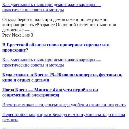
Как уменьшить пыль при демонтаже квартиры —
практические советы и методы
Откуда берётся пыль при демонтаже и почему важно
контролировать её заранее Основной источник пыли при
демонтаже —…
Prev
Next
1 из 3
В Брестской области снова проверяют сирены: что
происходит?
Как уменьшить пыль при демонтаже квартиры —
практические советы и методы
Куда сходить в Бресте 25–26 июля: концерты, фестивали,
кино и отдых с детьми
Поезд Брест — Минск с 4 августа вернётся на
современный электропоезд
Электросамокат с сиденьем: когда удобен и стоит ли покупать
Перестройка квартиры в Беларуси: что нужно знать до начала
ремонта