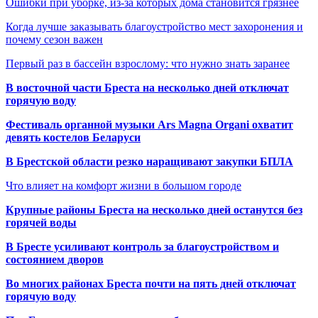
Ошибки при уборке, из-за которых дома становится грязнее
Когда лучше заказывать благоустройство мест захоронения и
почему сезон важен
Первый раз в бассейн взрослому: что нужно знать заранее
В восточной части Бреста на несколько дней отключат
горячую воду
Фестиваль органной музыки Ars Magna Organi охватит
девять костелов Беларуси
В Брестской области резко наращивают закупки БПЛА
Что влияет на комфорт жизни в большом городе
Крупные районы Бреста на несколько дней останутся без
горячей воды
В Бресте усиливают контроль за благоустройством и
состоянием дворов
Во многих районах Бреста почти на пять дней отключат
горячую воду