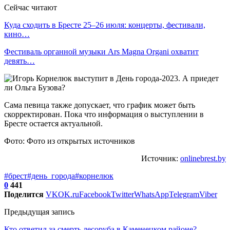
Сейчас читают
Куда сходить в Бресте 25–26 июля: концерты, фестивали,
кино…
Фестиваль органной музыки Ars Magna Organi охватит
девять…
Сама певица также допускает, что график может быть
скорректирован. Пока что информация о выступлении в
Бресте остается актуальной.
Фото: Фото из открытых источников
Источник:
onlinebrest.by
#брест
#день_города
#корнелюк
0
441
Поделится
VK
OK.ru
Facebook
Twitter
WhatsApp
Telegram
Viber
Предыдущая запись
Кто ответил за смерть лесоруба в Каменецком районе?