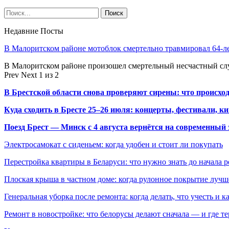
Недавние Посты
В Малоритском районе мотоблок смертельно травмировал 64-л
В Малоритском районе произошел смертельный несчастный слу
Prev
Next
1 из 2
В Брестской области снова проверяют сирены: что происхо
Куда сходить в Бресте 25–26 июля: концерты, фестивали, ки
Поезд Брест — Минск с 4 августа вернётся на современный 
Электросамокат с сиденьем: когда удобен и стоит ли покупать
Перестройка квартиры в Беларуси: что нужно знать до начала 
Плоская крыша в частном доме: когда рулонное покрытие луч
Генеральная уборка после ремонта: когда делать, что учесть и 
Ремонт в новостройке: что белорусы делают сначала — и где т