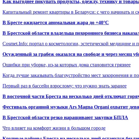
Как выгоднее покупать продукты, одежду, технику и товары
Капитальный ремонт квартиры в Беларуси: с чего начинать и с
В Бресте ожидается аномальная жара до +40°C
В Брестской области владельца похоронного бизнеса наказ
Cosmet.Info: портал о косметологии, эстетической медицине и
Осужденный за грабеж оказался на свободе и через месяц у
Ошибки при уборке, из-за которых дома становится грязнее
Когда лучше заказывать благоустройство мест захоронения и п
Первый раз в бассейн взрослому: что нужно знать заранее
В восточной части Бреста на несколько дней отключат горя
Фестиваль органной музыки Ars Magna Organi охватит девя
В Брестской области резко наращивают закупки БПЛА
Что влияет на комфорт жизни в большом городе
Крупные районы Бреста на несколько дней останутся без г