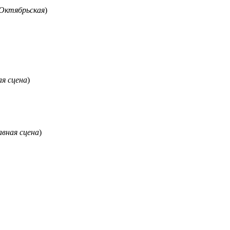
 Октябрьская
)
ая сцена
)
авная сцена
)