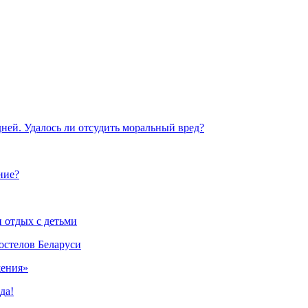
ней. Удалось ли отсудить моральный вред?
ние?
и отдых с детьми
остелов Беларуси
жения»
да!