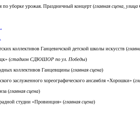
 по уборке урожая. Праздничный концерт (
главная сцена, улица
…
…
ских коллективов Ганцевичской детской школы искусств (
главн
цк» (
стадион СДЮШОР по ул. Победы
)
родных коллективов Ганцевщины (
главная сцена
)
еского заслуженного хореографического ансамбля «Хорошки» (
гл
нза (
главная сцена
)
традной студии «Провинция» (
главная сцена
)