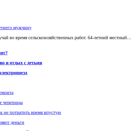
етнего мужчину
чай во время сельскохозяйственных работ. 64-летний местный
дит?
но и отдых с детьми
электропоезд
ремонта
ше черепицы
как не потратить время впустую
еряют деньги