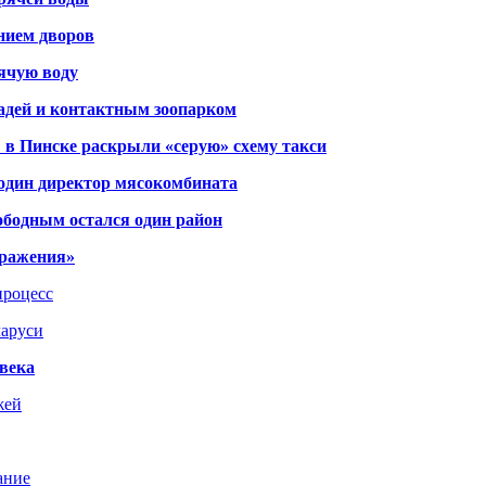
янием дворов
рячую воду
адей и контактным зоопарком
 в Пинске раскрыли «серую» схему такси
 один директор мясокомбината
ободным остался один район
тражения»
процесс
ларуси
века
жей
ание