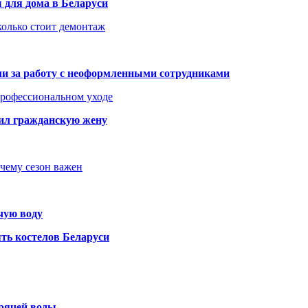
 для дома в Беларуси
колько стоит демонтаж
али за работу с неоформленными сотрудниками
 профессиональном уходе
бил гражданскую жену
очему сезон важен
чую воду
ть костелов Беларуси
орячей воды