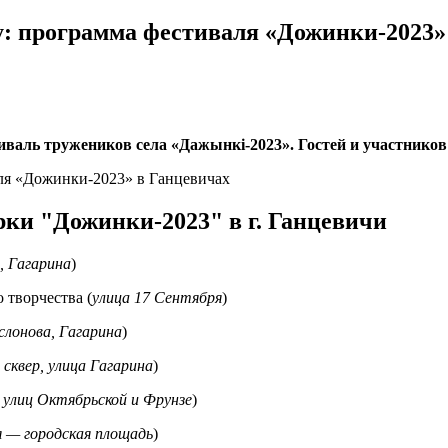
оу: программа фестиваля «Дожинки-2023»
стиваль тружеников села «Дажынкі-2023». Гостей и участник
ки "Дожинки-2023" в г. Ганцевичи
, Гагарина
)
 творчества (
улица 17 Cентября
)
слонова, Гагарина
)
 сквер, улица Гагарина
)
 улиц Октябрьской и Фрунзе
)
я — городская площадь
)