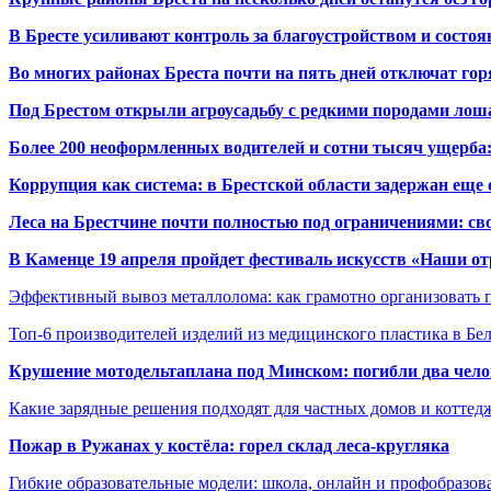
В Бресте усиливают контроль за благоустройством и состо
Во многих районах Бреста почти на пять дней отключат го
Под Брестом открыли агроусадьбу с редкими породами лош
Более 200 неоформленных водителей и сотни тысяч ущерба:
Коррупция как система: в Брестской области задержан еще
Леса на Брестчине почти полностью под ограничениями: св
В Каменце 19 апреля пройдет фестиваль искусств «Наши о
Эффективный вывоз металлолома: как грамотно организовать 
Топ-6 производителей изделий из медицинского пластика в Бе
Крушение мотодельтаплана под Минском: погибли два чело
Какие зарядные решения подходят для частных домов и коттед
Пожар в Ружанах у костёла: горел склад леса-кругляка
Гибкие образовательные модели: школа, онлайн и профобразов