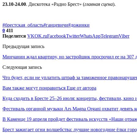
23.10-24.00
. Дискотека «Радио Брест» (
главная сцена
).
#брестская_область
#ганцевичи
#дожинки
0
411
Поделится
VK
OK.ru
Facebook
Twitter
WhatsApp
Telegram
Viber
Предыдущая запись
Минчанин ждал квартиру, но застройщик просрочил ее на 307 д
Следующая запись
Что будет, если не уплатить штраф за таможенное правонаруше
Вам также могут понравиться
Еще от автора
Куда сходить в Бресте 25–26 июля: концерты, фестивали, кино 
Фестиваль органной музыки Ars Magna Organi охватит девять к
В Каменце 19 апреля пройдет фестиваль искусств «Наши отра
Брест зажигает огни волшебства: лучшие новогодние ёлки горо