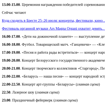
13.00-15.00
. Церемония награждения победителей соревнования
Сейчас читают
Куда сходить в Бресте 25–26 июля: концерты, фестивали, кино
Фестиваль органной музыки Ars Magna Organi охватит девять
16.00-17.00
. «Дети на дожиночной планете» — выступление дет
16.00-18.00
. Футбол. Товарищеский матч. «Ганцевичи» — «Кле
17.00-19.00
. «Песня и работа рады встретиться» — концерт на
19.00-20.00
. Концерт Белорусского государственного академич
20.00-21.00
. Концерт творческого коллективов «Старгород», Пе
21.00-22.00
. «Беларусь — наша песня» — концерт народной эс
22.00-22.50
. Концерт арт-группы «Беларусы» (
главная сцена
)
22.50
. Лазерное шоу (
главная сцена
)
23.00
. Праздничный фейерверк (
главная сцена
)