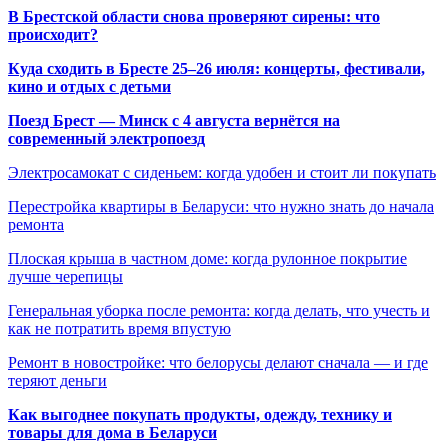
В Брестской области снова проверяют сирены: что
происходит?
Куда сходить в Бресте 25–26 июля: концерты, фестивали,
кино и отдых с детьми
Поезд Брест — Минск с 4 августа вернётся на
современный электропоезд
Электросамокат с сиденьем: когда удобен и стоит ли покупать
Перестройка квартиры в Беларуси: что нужно знать до начала
ремонта
Плоская крыша в частном доме: когда рулонное покрытие
лучше черепицы
Генеральная уборка после ремонта: когда делать, что учесть и
как не потратить время впустую
Ремонт в новостройке: что белорусы делают сначала — и где
теряют деньги
Как выгоднее покупать продукты, одежду, технику и
товары для дома в Беларуси