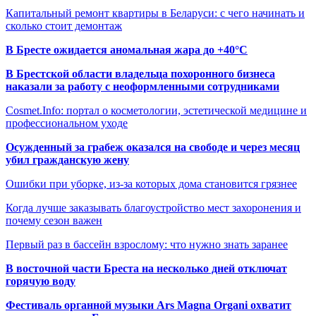
Капитальный ремонт квартиры в Беларуси: с чего начинать и
сколько стоит демонтаж
В Бресте ожидается аномальная жара до +40°C
В Брестской области владельца похоронного бизнеса
наказали за работу с неоформленными сотрудниками
Cosmet.Info: портал о косметологии, эстетической медицине и
профессиональном уходе
Осужденный за грабеж оказался на свободе и через месяц
убил гражданскую жену
Ошибки при уборке, из-за которых дома становится грязнее
Когда лучше заказывать благоустройство мест захоронения и
почему сезон важен
Первый раз в бассейн взрослому: что нужно знать заранее
В восточной части Бреста на несколько дней отключат
горячую воду
Фестиваль органной музыки Ars Magna Organi охватит