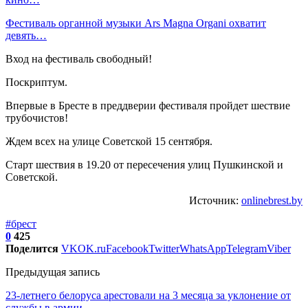
Фестиваль органной музыки Ars Magna Organi охватит
девять…
Вход на фестиваль свободный!
Поскриптум.
Впервые в Бресте в преддверии фестиваля пройдет шествие
трубочистов!
Ждем всех на улице Советской 15 сентября.
Старт шествия в 19.20 от пересечения улиц Пушкинской и
Советской.
Источник:
onlinebrest.by
#брест
0
425
Поделится
VK
OK.ru
Facebook
Twitter
WhatsApp
Telegram
Viber
Предыдущая запись
23-летнего белоруса арестовали на 3 месяца за уклонение от
службы в армии