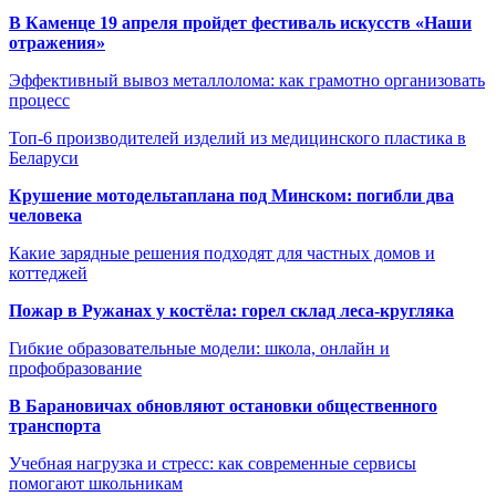
В Каменце 19 апреля пройдет фестиваль искусств «Наши
отражения»
Эффективный вывоз металлолома: как грамотно организовать
процесс
Топ-6 производителей изделий из медицинского пластика в
Беларуси
Крушение мотодельтаплана под Минском: погибли два
человека
Какие зарядные решения подходят для частных домов и
коттеджей
Пожар в Ружанах у костёла: горел склад леса-кругляка
Гибкие образовательные модели: школа, онлайн и
профобразование
В Барановичах обновляют остановки общественного
транспорта
Учебная нагрузка и стресс: как современные сервисы
помогают школьникам