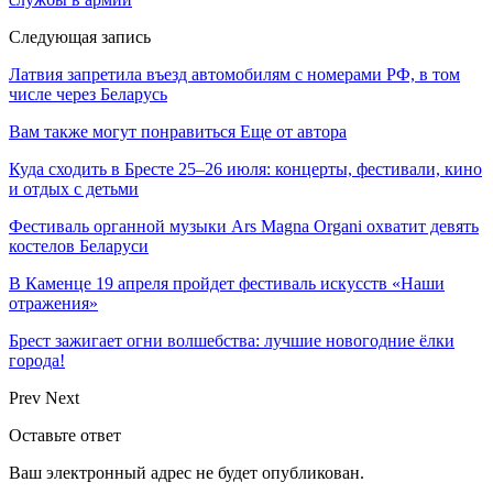
Следующая запись
Латвия запретила въезд автомобилям с номерами РФ, в том
числе через Беларусь
Вам также могут понравиться
Еще от автора
Куда сходить в Бресте 25–26 июля: концерты, фестивали, кино
и отдых с детьми
Фестиваль органной музыки Ars Magna Organi охватит девять
костелов Беларуси
В Каменце 19 апреля пройдет фестиваль искусств «Наши
отражения»
Брест зажигает огни волшебства: лучшие новогодние ёлки
города!
Prev
Next
Оставьте ответ
Ваш электронный адрес не будет опубликован.