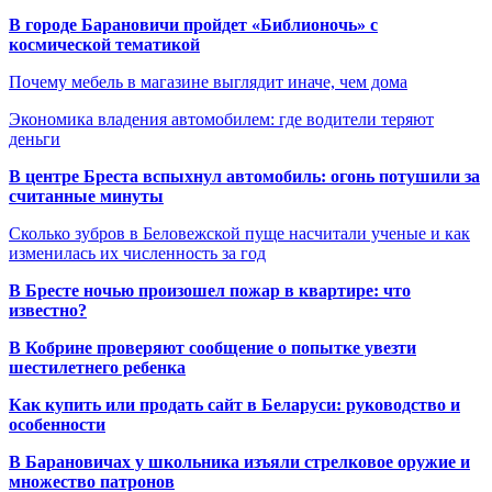
В городе Барановичи пройдет «Библионочь» с
космической тематикой
Почему мебель в магазине выглядит иначе, чем дома
Экономика владения автомобилем: где водители теряют
деньги
В центре Бреста вспыхнул автомобиль: огонь потушили за
считанные минуты
Сколько зубров в Беловежской пуще насчитали ученые и как
изменилась их численность за год
В Бресте ночью произошел пожар в квартире: что
известно?
В Кобрине проверяют сообщение о попытке увезти
шестилетнего ребенка
Как купить или продать сайт в Беларуси: руководство и
особенности
В Барановичах у школьника изъяли стрелковое оружие и
множество патронов