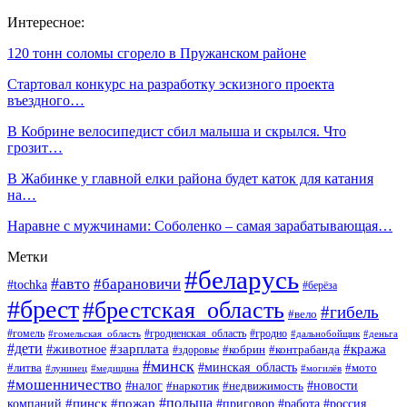
Интересное:
120 тонн соломы сгорело в Пружанском районе
Стартовал конкурс на разработку эскизного проекта
въездного…
В Кобрине велосипедист сбил малыша и скрылся. Что
грозит…
В Жабинке у главной елки района будет каток для катания
на…
Наравне с мужчинами: Соболенко – самая зарабатывающая…
Метки
#беларусь
#авто
#барановичи
#tochka
#берёза
#брест
#брестская_область
#гибель
#вело
#гродненская_область
#гомель
#гомельская_область
#гродно
#дальнобойщик
#деньга
#дети
#зарплата
#животное
#кража
#кобрин
#контрабанда
#здоровье
#минск
#минская_область
#литва
#мото
#лунинец
#медицина
#могилёв
#мошенничество
#новости
#налог
#недвижимость
#наркотик
#польша
#пинск
#пожар
компаний
#приговор
#работа
#россия