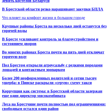
девять костелов Беларуси
В Брестской области резко наращивают закупки БПЛА
Что влияет на комфорт жизни в большом городе
Крупные районы Бреста на несколько дней останутся без
горячей воды
В Бресте усиливают контроль за благоустройством и
состоянием дворов
Во многих районах Бреста почти на пять дней отключат
горячую воду
Под Брестом открыли агроусадьбу с редкими породами
лошадей и контактным зоопарком
Более 200 неоформленных водителей и сотни тысяч
ущерба: в Пинске раскрыли «серую» схему такси
Коррупция как система: в Брестской области задержан
еще один директор мясокомбината
Леса на Брестчине почти полностью под ограничениями:
свободным остался один район