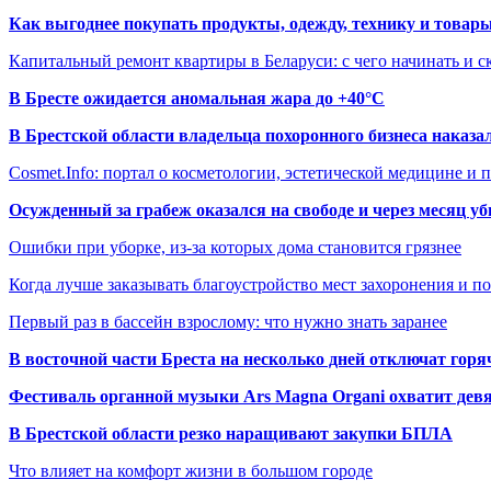
Как выгоднее покупать продукты, одежду, технику и товары
Капитальный ремонт квартиры в Беларуси: с чего начинать и с
В Бресте ожидается аномальная жара до +40°C
В Брестской области владельца похоронного бизнеса наказ
Cosmet.Info: портал о косметологии, эстетической медицине и
Осужденный за грабеж оказался на свободе и через месяц у
Ошибки при уборке, из-за которых дома становится грязнее
Когда лучше заказывать благоустройство мест захоронения и п
Первый раз в бассейн взрослому: что нужно знать заранее
В восточной части Бреста на несколько дней отключат горя
Фестиваль органной музыки Ars Magna Organi охватит девя
В Брестской области резко наращивают закупки БПЛА
Что влияет на комфорт жизни в большом городе