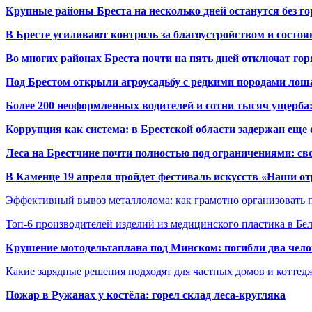
Крупные районы Бреста на несколько дней останутся без г
В Бресте усиливают контроль за благоустройством и состо
Во многих районах Бреста почти на пять дней отключат го
Под Брестом открыли агроусадьбу с редкими породами лош
Более 200 неоформленных водителей и сотни тысяч ущерба:
Коррупция как система: в Брестской области задержан еще
Леса на Брестчине почти полностью под ограничениями: св
В Каменце 19 апреля пройдет фестиваль искусств «Наши о
Эффективный вывоз металлолома: как грамотно организовать 
Топ-6 производителей изделий из медицинского пластика в Бе
Крушение мотодельтаплана под Минском: погибли два чело
Какие зарядные решения подходят для частных домов и коттед
Пожар в Ружанах у костёла: горел склад леса-кругляка