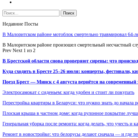
Недавние Посты
В Малоритском районе мотоблок смертельно травмировал 64-л
В Малоритском районе произошел смертельный несчастный слу
Prev
Next
1 из 2
В Брестской области снова проверяют сирены: что происхо
Куда сходить в Бресте 25–26 июля: концерты, фестивали, ки
Поезд Брест — Минск с 4 августа вернётся на современный 
Электросамокат с сиденьем: когда удобен и стоит ли покупать
Перестройка квартиры в Беларуси: что нужно знать до начала 
Плоская крыша в частном доме: когда рулонное покрытие луч
Генеральная уборка после ремонта: когда делать, что учесть и 
Ремонт в новостройке: что белорусы делают сначала — и где т