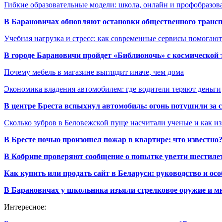
Гибкие образовательные модели: школа, онлайн и профобразов
В Барановичах обновляют остановки общественного транс
Учебная нагрузка и стресс: как современные сервисы помогаю
В городе Барановичи пройдет «Библионочь» с космической
Почему мебель в магазине выглядит иначе, чем дома
Экономика владения автомобилем: где водители теряют деньги
В центре Бреста вспыхнул автомобиль: огонь потушили за
Сколько зубров в Беловежской пуще насчитали ученые и как из
В Бресте ночью произошел пожар в квартире: что известно
В Кобрине проверяют сообщение о попытке увезти шестилет
Как купить или продать сайт в Беларуси: руководство и ос
В Барановичах у школьника изъяли стрелковое оружие и м
Интересное: