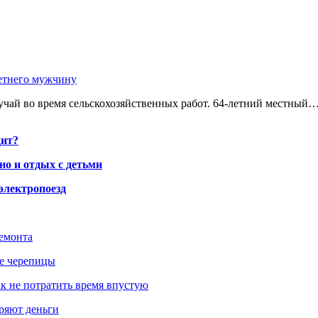
етнего мужчину
чай во время сельскохозяйственных работ. 64-летний местный
дит?
но и отдых с детьми
электропоезд
ремонта
ше черепицы
как не потратить время впустую
еряют деньги