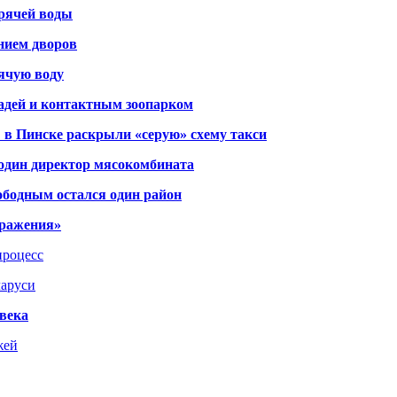
орячей воды
янием дворов
рячую воду
адей и контактным зоопарком
 в Пинске раскрыли «серую» схему такси
 один директор мясокомбината
ободным остался один район
тражения»
процесс
ларуси
века
жей