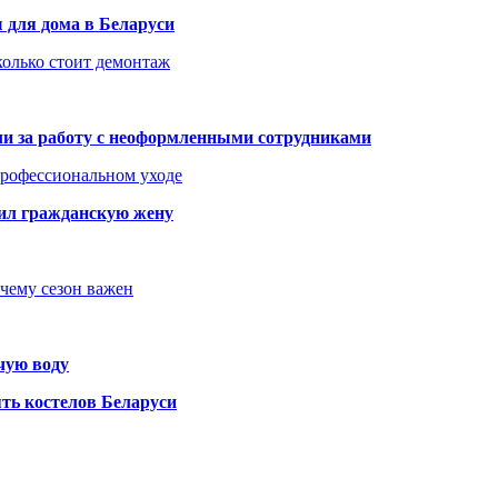
 для дома в Беларуси
колько стоит демонтаж
али за работу с неоформленными сотрудниками
 профессиональном уходе
бил гражданскую жену
очему сезон важен
чую воду
ть костелов Беларуси