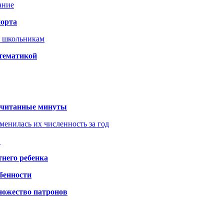
ание
порта
т школьникам
 тематикой
 считанные минуты
менилась их численность за год
?
него ребенка
обенности
ножество патронов