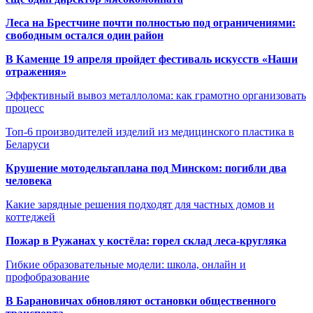
Леса на Брестчине почти полностью под ограничениями:
свободным остался один район
В Каменце 19 апреля пройдет фестиваль искусств «Наши
отражения»
Эффективный вывоз металлолома: как грамотно организовать
процесс
Топ-6 производителей изделий из медицинского пластика в
Беларуси
Крушение мотодельтаплана под Минском: погибли два
человека
Какие зарядные решения подходят для частных домов и
коттеджей
Пожар в Ружанах у костёла: горел склад леса-кругляка
Гибкие образовательные модели: школа, онлайн и
профобразование
В Барановичах обновляют остановки общественного