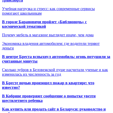
транспорта
Учебная нагрузка и стресс: как современные сервисы
помогают школьникам
В городе Барановичи пройдет «Библионочь» с
космической тематикой
Почему мебель в магазине выглядит иначе, чем дома
Экономика владения автомобилем: где водители теряют
деньги
В центре Бреста вспыхнул автомобиль: огонь потушили за
считанные минуты
Сколько зубров в Беловежской пуще насчитали ученые и как
изменилась их численность за год
В Бресте ночью произошел пожар в квартире: что
известно?
В Кобрине проверяют сообщение о попытке увезти
шестилетнего ребенка
Как купить или продать сайт в Беларуси: руководство и