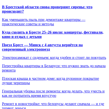
В Брестской области снова проверяют сирены: что
происходит?
Как уменьшить пыль при демонтаже квартиры —
практические советы и методы
Куда сходить в Бресте 25–26 июля: концерты, фестивали,
кино и отдых с детьми
Поезд Брест — Минск с 4 августа вернётся на
современный электропоезд
Электросамокат с сиденьем: когда удобен и стоит ли покупать
Перестройка квартиры в Беларуси: что нужно знать до начала
ремонта
Плоская крыша в частном доме: когда рулонное покрытие
лучше черепицы
Генеральная уборка после ремонта: когда делать, что учесть и
как не потратить время впустую
Ремонт в новостройке: что белорусы делают сначала — и где
теряют деньги