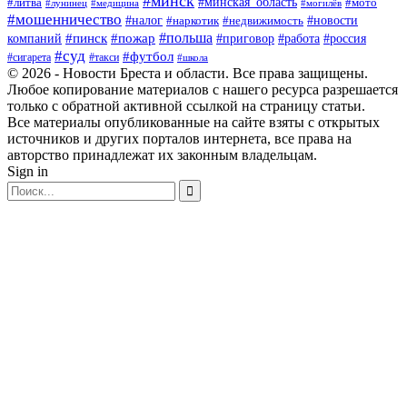
#минск
#минская_область
#литва
#мото
#лунинец
#медицина
#могилёв
#мошенничество
#новости
#налог
#недвижимость
#наркотик
#польша
#пинск
#пожар
компаний
#приговор
#работа
#россия
#суд
#футбол
#такси
#сигарета
#школа
© 2026 - Новости Бреста и области. Все права защищены.
Любое копирование материалов с нашего ресурса разрешается
только с обратной активной ссылкой на страницу статьи.
Все материалы опубликованные на сайте взяты с открытых
источников и других порталов интернета, все права на
авторство принадлежат их законным владельцам.
Sign in