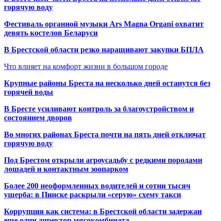
горячую воду
Фестиваль органной музыки Ars Magna Organi охватит
девять костелов Беларуси
В Брестской области резко наращивают закупки БПЛА
Что влияет на комфорт жизни в большом городе
Крупные районы Бреста на несколько дней останутся без
горячей воды
В Бресте усиливают контроль за благоустройством и
состоянием дворов
Во многих районах Бреста почти на пять дней отключат
горячую воду
Под Брестом открыли агроусадьбу с редкими породами
лошадей и контактным зоопарком
Более 200 неоформленных водителей и сотни тысяч
ущерба: в Пинске раскрыли «серую» схему такси
Коррупция как система: в Брестской области задержан
еще один директор мясокомбината