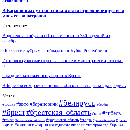
особенности
В Барановичах у школьника изъяли стрелковое оружие и
множество патронов
Интересное:
Водитель автобуса из Польши спрятал 380 изделий из
серебра…
«Брестские зубры» — обладатели Кубка Республики…
Интеллектуальные игры: загляните в мир стратегии, логики
и…
Праздник мороженого устроят в Бресте
В Березовском районе прошла областная спартакиада среди…
Метки
#беларусь
#авто
#барановичи
#tochka
#берёза
#брест
#брестская_область
#гибель
#вело
#гродненская_область
#гомель
#гомельская_область
#гродно
#дальнобойщик
#деньга
#дети
#зарплата
#животное
#кража
#кобрин
#контрабанда
#здоровье