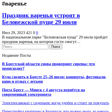
#варенье
Праздник варенья устроят в
Беловежской пуще 29 июля
Июл 29, 2023
421
0
0
В национальном парке "Беловежская пуща" 29 июля пройдет
праздник варенья, на котором гости смогут…
Недавние Посты
В Брестской области снова проверяют сирены: что
происходит?
Куда сходить в Бресте 25–26 июля: концерты, фестивали,
кино и отдых с детьми
Поезд Брест — Минск с 4 августа вернётся на
современный электропоезд
Электросамокат с сиденьем: когда удобен и стоит ли покупать
Перестройка квартиры в Беларуси: что нужно знать до начала