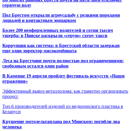
горячую воду
Под Брестом открыли агроусадьбу с редкими породами
лошадей и контактным зоопарком
Более 200 неоформленных водителей и сотни тысяч
ущерба: в Пинске раскрыли «серую» схему такси
Коррупция как система: в Брестской области задержан
еще один директор мясокомбината
Леса на Брестчине почти полностью под ограничениями:
свободным остался один район
В Каменце 19 апреля пройдет фестиваль искусств «Наши
отражения»
Эффективный вывоз металлолома: как грамотно организовать
процесс
Топ-6 производителей изделий из медицинского пластика в
Беларуси
Крушение мотодельтаплана под Минском: погибли два
человека