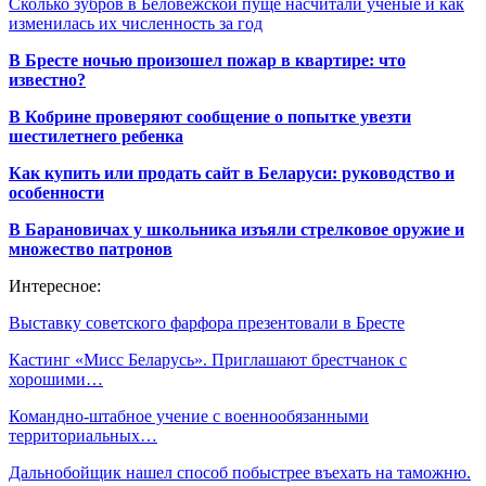
Сколько зубров в Беловежской пуще насчитали ученые и как
изменилась их численность за год
В Бресте ночью произошел пожар в квартире: что
известно?
В Кобрине проверяют сообщение о попытке увезти
шестилетнего ребенка
Как купить или продать сайт в Беларуси: руководство и
особенности
В Барановичах у школьника изъяли стрелковое оружие и
множество патронов
Интересное:
Выставку советского фарфора презентовали в Бресте
Кастинг «Мисс Беларусь». Приглашают брестчанок с
хорошими…
Командно-штабное учение с военнообязанными
территориальных…
Дальнобойщик нашел способ побыстрее въехать на таможню.