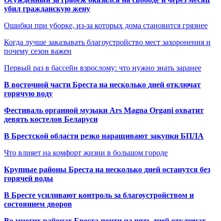
убил гражданскую жену
Ошибки при уборке, из-за которых дома становится грязнее
Когда лучше заказывать благоустройство мест захоронения и
почему сезон важен
Первый раз в бассейн взрослому: что нужно знать заранее
В восточной части Бреста на несколько дней отключат
горячую воду
Фестиваль органной музыки Ars Magna Organi охватит
девять костелов Беларуси
В Брестской области резко наращивают закупки БПЛА
Что влияет на комфорт жизни в большом городе
Крупные районы Бреста на несколько дней останутся без
горячей воды
В Бресте усиливают контроль за благоустройством и
состоянием дворов
Во многих районах Бреста почти на пять дней отключат