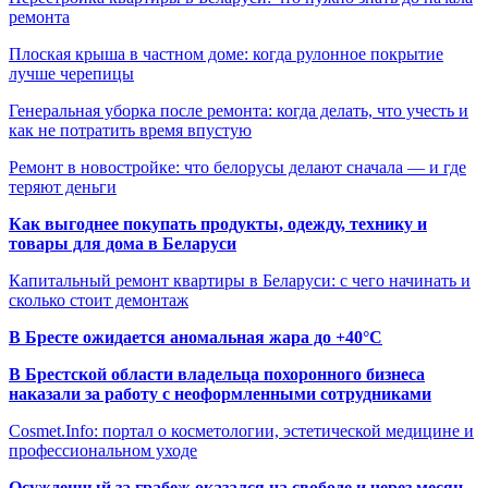
ремонта
Плоская крыша в частном доме: когда рулонное покрытие
лучше черепицы
Генеральная уборка после ремонта: когда делать, что учесть и
как не потратить время впустую
Ремонт в новостройке: что белорусы делают сначала — и где
теряют деньги
Как выгоднее покупать продукты, одежду, технику и
товары для дома в Беларуси
Капитальный ремонт квартиры в Беларуси: с чего начинать и
сколько стоит демонтаж
В Бресте ожидается аномальная жара до +40°C
В Брестской области владельца похоронного бизнеса
наказали за работу с неоформленными сотрудниками
Cosmet.Info: портал о косметологии, эстетической медицине и
профессиональном уходе
Осужденный за грабеж оказался на свободе и через месяц