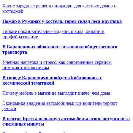
Какие зарядные решения подходят для частных домов и
коттеджей
Пожар в Ружанах у костёла: горел склад леса-кругляка
Гибкие образовательные модели: школа, онлайн и
профобразование
В Барановичах обновляют остановки общественного
транспорта
Учебная нагрузка и стресс: как современные сервисы
помогают школьникам
В городе Барановичи пройдет «Библионочь» с
космической тематикой
Почему мебель в магазине выглядит иначе, чем дома
Экономика владения автомобилем: где водители теряют
деньги
В центре Бреста вспыхнул автомобиль: огонь потушили за
считанные минуты