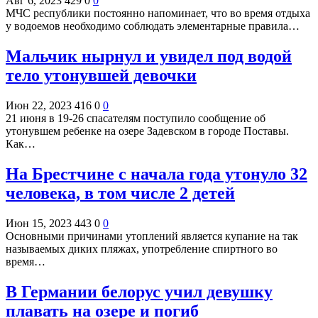
Авг 6, 2023
429
0
0
МЧС республики постоянно напоминает, что во время отдыха
у водоемов необходимо соблюдать элементарные правила…
Мальчик нырнул и увидел под водой
тело утонувшей девочки
Июн 22, 2023
416
0
0
21 июня в 19-26 спасателям поступило сообщение об
утонувшем ребенке на озере Задевском в городе Поставы.
Как…
На Брестчине с начала года утонуло 32
человека, в том числе 2 детей
Июн 15, 2023
443
0
0
Основными причинами утоплений является купание на так
называемых диких пляжах, употребление спиртного во
время…
В Германии белорус учил девушку
плавать на озере и погиб