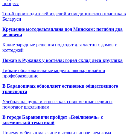
процесс
Топ-6 производителей изделий из медицинского пластика в
Беларуси
Крушение мотодельтаплана под Минском: погибли два
человека
Какие зарядные решения подходят для частных домов и
коттеджей
Пожар в Ружанах у костёла: горел склад леса-кругляка
Гибкие образовательные модели: школа, онлайн и
профобразование
В Барановичах обновляют остановки общественного
транспорта
Учебная нагрузка и стресс: как современные сервисы
помогают школьникам
В городе Барановичи пройдет «Библионочь» с
космической тематикой
Почему мебель в магазине выглядит иначе, чем дома