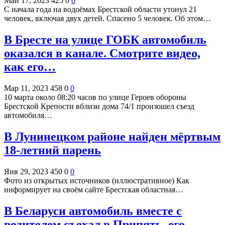
Май 17, 2023
425
0
0
С начала года на водоёмах Брестской области утонул 21
человек, включая двух детей. Спасено 5 человек. Об этом…
В Бресте на улице ГОБК автомобиль
оказался в канале. Смотрите видео,
как его…
Мар 11, 2023
458
0
0
10 марта около 08:20 часов по улице Героев обороны
Брестской Крепости вблизи дома 74/1 произошел съезд
автомобиля…
В Лунинецком районе найден мёртвым
18-летний парень
Янв 29, 2023
450
0
0
Фото из открытых источников (иллюстративное) Как
информирует на своём сайте Брестская областная…
В Беларуси автомобиль вместе с
водителем съехал в Припять, его