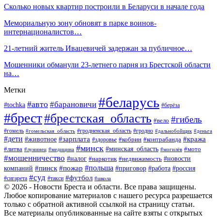
Сколько новых квартир построили в Беларуси в начале года
Мемориальную зону обновят в парке воинов-
интернационалистов…
21-летний житель Ивацевичей задержан за публичное…
Мошенники обманули 23-летнего парня из Брестской области
на…
Метки
#беларусь
#авто
#барановичи
#tochka
#берёза
#брест
#брестская_область
#гибель
#вело
#гродненская_область
#гомель
#гомельская_область
#гродно
#дальнобойщик
#деньга
#дети
#зарплата
#животное
#кража
#кобрин
#контрабанда
#здоровье
#минск
#минская_область
#литва
#мото
#лунинец
#медицина
#могилёв
#мошенничество
#новости
#налог
#недвижимость
#наркотик
#польша
#пинск
#пожар
компаний
#приговор
#работа
#россия
#суд
#футбол
#такси
#сигарета
#школа
© 2026 - Новости Бреста и области. Все права защищены.
Любое копирование материалов с нашего ресурса разрешается
только с обратной активной ссылкой на страницу статьи.
Все материалы опубликованные на сайте взяты с открытых