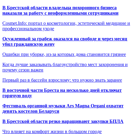
В Брестской области владельца похоронного бизнеса
наказали за работу с неоформленными сотрудниками
Cosmet.Info: портал о косметологии, эстетической медицине и
профессиональном уходе
Осужденный за грабеж оказался на свободе и через месяц
убил гражданскую жену
Ошибки при уборке, из-за которых дома становится грязнее
Когда лучше заказывать благоустройство мест захоронения и
почему сезон важен
Первый раз в бассейн взрослому: что нужно знать заранее
В восточной части Бреста на несколько дней отключат
горячую воду
Фестиваль органной музыки Ars Magna Organi охватит
девять костелов Беларуси
В Брестской области резко наращивают закупки БПЛА
Что влияет на комфорт жизни в большом городе