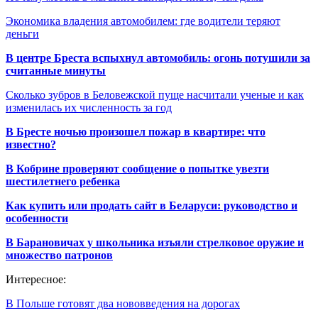
Экономика владения автомобилем: где водители теряют
деньги
В центре Бреста вспыхнул автомобиль: огонь потушили за
считанные минуты
Сколько зубров в Беловежской пуще насчитали ученые и как
изменилась их численность за год
В Бресте ночью произошел пожар в квартире: что
известно?
В Кобрине проверяют сообщение о попытке увезти
шестилетнего ребенка
Как купить или продать сайт в Беларуси: руководство и
особенности
В Барановичах у школьника изъяли стрелковое оружие и
множество патронов
Интересное:
В Польше готовят два нововведения на дорогах