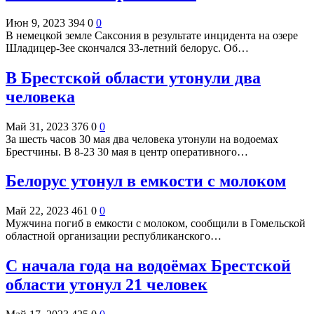
Июн 9, 2023
394
0
0
В немецкой земле Саксония в результате инцидента на озере
Шладицер-Зее скончался 33-летний белорус. Об…
В Брестской области утонули два
человека
Май 31, 2023
376
0
0
За шесть часов 30 мая два человека утонули на водоемах
Брестчины. В 8-23 30 мая в центр оперативного…
Белорус утонул в емкости с молоком
Май 22, 2023
461
0
0
Мужчина погиб в емкости с молоком, сообщили в Гомельской
областной организации республиканского…
С начала года на водоёмах Брестской
области утонул 21 человек