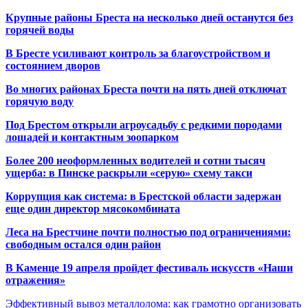
Крупные районы Бреста на несколько дней останутся без
горячей воды
В Бресте усиливают контроль за благоустройством и
состоянием дворов
Во многих районах Бреста почти на пять дней отключат
горячую воду
Под Брестом открыли агроусадьбу с редкими породами
лошадей и контактным зоопарком
Более 200 неоформленных водителей и сотни тысяч
ущерба: в Пинске раскрыли «серую» схему такси
Коррупция как система: в Брестской области задержан
еще один директор мясокомбината
Леса на Брестчине почти полностью под ограничениями:
свободным остался один район
В Каменце 19 апреля пройдет фестиваль искусств «Наши
отражения»
Эффективный вывоз металлолома: как грамотно организовать