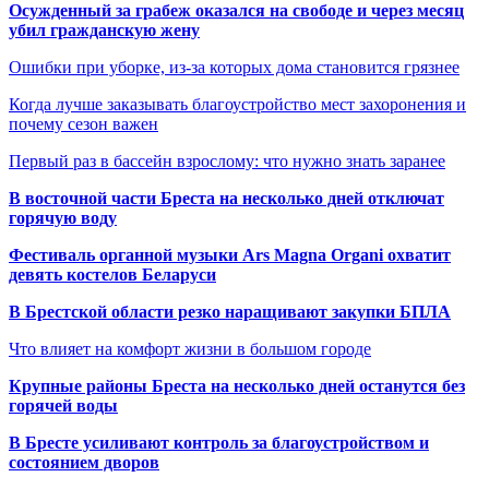
Осужденный за грабеж оказался на свободе и через месяц
убил гражданскую жену
Ошибки при уборке, из-за которых дома становится грязнее
Когда лучше заказывать благоустройство мест захоронения и
почему сезон важен
Первый раз в бассейн взрослому: что нужно знать заранее
В восточной части Бреста на несколько дней отключат
горячую воду
Фестиваль органной музыки Ars Magna Organi охватит
девять костелов Беларуси
В Брестской области резко наращивают закупки БПЛА
Что влияет на комфорт жизни в большом городе
Крупные районы Бреста на несколько дней останутся без
горячей воды
В Бресте усиливают контроль за благоустройством и
состоянием дворов