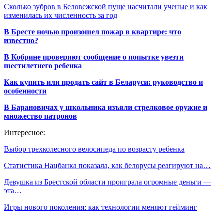
Сколько зубров в Беловежской пуще насчитали ученые и как
изменилась их численность за год
В Бресте ночью произошел пожар в квартире: что
известно?
В Кобрине проверяют сообщение о попытке увезти
шестилетнего ребенка
Как купить или продать сайт в Беларуси: руководство и
особенности
В Барановичах у школьника изъяли стрелковое оружие и
множество патронов
Интересное:
Выбор трехколесного велосипеда по возрасту ребенка
Статистика Нацбанка показала, как белорусы реагируют на…
Девушка из Брестской области проиграла огромные деньги —
эта…
Игры нового поколения: как технологии меняют гейминг