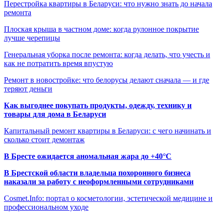
Перестройка квартиры в Беларуси: что нужно знать до начала
ремонта
Плоская крыша в частном доме: когда рулонное покрытие
лучше черепицы
Генеральная уборка после ремонта: когда делать, что учесть и
как не потратить время впустую
Ремонт в новостройке: что белорусы делают сначала — и где
теряют деньги
Как выгоднее покупать продукты, одежду, технику и
товары для дома в Беларуси
Капитальный ремонт квартиры в Беларуси: с чего начинать и
сколько стоит демонтаж
В Бресте ожидается аномальная жара до +40°C
В Брестской области владельца похоронного бизнеса
наказали за работу с неоформленными сотрудниками
Cosmet.Info: портал о косметологии, эстетической медицине и
профессиональном уходе