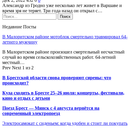
Дек 2, 2022
432
0
0
Александр из Гродно уже несколько лет живет в Варшаве и
время зря не теряет. Три года назад он открыл с…
Недавние Посты
В Малоритском районе мотоблок смертельно травмировал 64-
летнего мужчину
В Малоритском районе произошел смертельный несчастный
случай во время сельскохозяйственных работ. 64-летний
местный…
Prev
Next
1 из 2
В Брестской области снова проверяют сирены: что
происходит?
Куда сходить в Бресте 25–26 июля: концерты, фестивали,
кино и отдых с детьми
Поезд Брест — Минск с 4 августа вернётся на
современный электропоезд
Электросамокат с сиденьем: когда удобен и стоит ли покупать