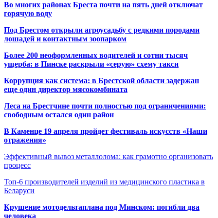
Во многих районах Бреста почти на пять дней отключат
горячую воду
Под Брестом открыли агроусадьбу с редкими породами
лошадей и контактным зоопарком
Более 200 неоформленных водителей и сотни тысяч
ущерба: в Пинске раскрыли «серую» схему такси
Коррупция как система: в Брестской области задержан
еще один директор мясокомбината
Леса на Брестчине почти полностью под ограничениями:
свободным остался один район
В Каменце 19 апреля пройдет фестиваль искусств «Наши
отражения»
Эффективный вывоз металлолома: как грамотно организовать
процесс
Топ-6 производителей изделий из медицинского пластика в
Беларуси
Крушение мотодельтаплана под Минском: погибли два
человека