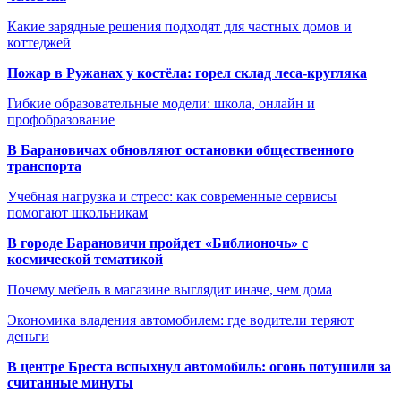
Какие зарядные решения подходят для частных домов и
коттеджей
Пожар в Ружанах у костёла: горел склад леса-кругляка
Гибкие образовательные модели: школа, онлайн и
профобразование
В Барановичах обновляют остановки общественного
транспорта
Учебная нагрузка и стресс: как современные сервисы
помогают школьникам
В городе Барановичи пройдет «Библионочь» с
космической тематикой
Почему мебель в магазине выглядит иначе, чем дома
Экономика владения автомобилем: где водители теряют
деньги
В центре Бреста вспыхнул автомобиль: огонь потушили за
считанные минуты